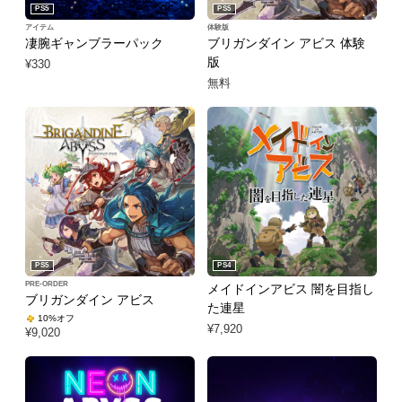
PS5
PS5
アイテム
体験版
凄腕ギャンブラーパック
ブリガンダイン アビス 体験
版
¥330
無料
PS5
PS4
PRE-ORDER
メイドインアビス 闇を目指し
ブリガンダイン アビス
た連星
10%オフ
¥7,920
¥9,020