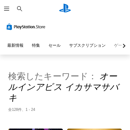
検
索
最新情報
特集
セール
サブスクリプション
ゲーム
検索したキーワード：
オー
ルインアビス イカサマサバ
キ
全128件、1 - 24