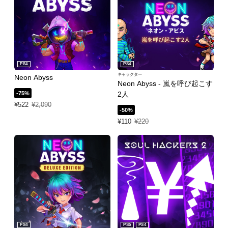
PS4
PS4
キャラクター
Neon Abyss
Neon Abyss - 嵐を呼び起こす
-75%
2人
特別価格 ¥522 通常価格 ¥2,090
¥522
¥2,090
-50%
特別価格 ¥110 通常価格 ¥220
¥110
¥220
PS4
PS5
PS4