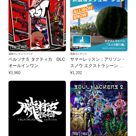
PS5
PS4
PS4
追加コンテンツパック
追加コンテンツ
ペルソナ５ タクティカ DLC
サマーレッスン：アリソン・
オールインワン
スノウ エクストラシーン ス
イカ割り編（衣装＆シチュエ
¥3,960
¥1,202
ーション）
PS5
PS4