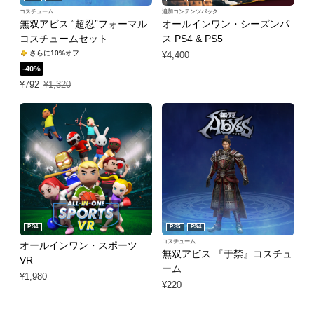
コスチューム
追加コンテンツパック
無双アビス “超忍”フォーマル
オールインワン・シーズンパ
コスチュームセット
ス PS4 & PS5
さらに10%オフ
¥4,400
-40%
特別価格 ¥792 通常価格 ¥1,320
¥792
¥1,320
PS4
PS5
PS4
コスチューム
オールインワン・スポーツ
無双アビス 『于禁』コスチュ
VR
ーム
¥1,980
¥220