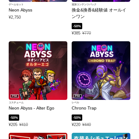
ゲームセット
追加コンテンツパック
Neon Abyss
換金&換香&経験値 オールイ
ンワン
¥2,750
-50%
特別価格 ¥385 通常価格 ¥770
¥385
¥770
PS4
PS4
コスチューム
レベル
Neon Abyss - Alter Ego
Chrono Trap
-50%
-50%
特別価格 ¥205 通常価格 ¥410
特別価格 ¥220 通常価格 ¥440
¥205
¥410
¥220
¥440