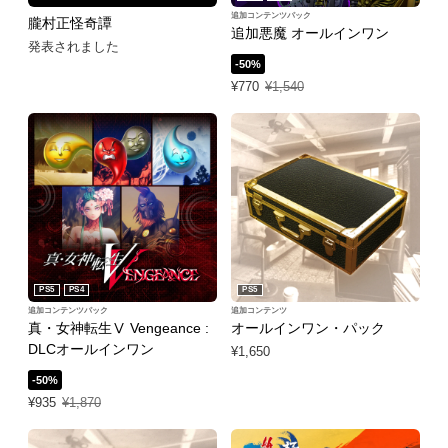
追加コンテンツパック
朧村正怪奇譚
追加悪魔 オールインワン
発表されました
-50%
特別価格 ¥770 通常価格 ¥1,540
¥770
¥1,540
PS5
PS4
PS5
追加コンテンツパック
追加コンテンツ
真・女神転生Ⅴ Vengeance :
オールインワン・パック
DLCオールインワン
¥1,650
-50%
特別価格 ¥935 通常価格 ¥1,870
¥935
¥1,870