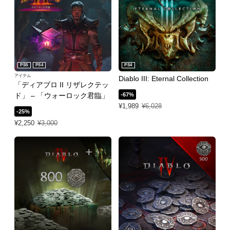
PS5
PS4
PS4
アイテム
Diablo III: Eternal Collection
「ディアブロ II リザレクテッ
ド」 – 「ウォーロック君臨」
-67%
特別価格 ¥1,989 通常価格 ¥6,028
¥1,989
¥6,028
-25%
特別価格 ¥2,250 通常価格 ¥3,000
¥2,250
¥3,000