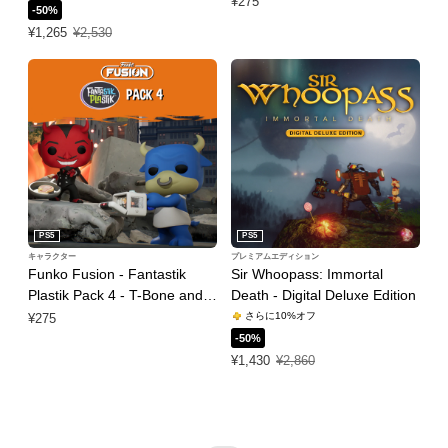
¥275
-50%
特別価格 ¥1,265 通常価格 ¥2,530
¥1,265
¥2,530
PS5
PS5
キャラクター
プレミアムエディション
Funko Fusion - Fantastik
Sir Whoopass: Immortal
Plastik Pack 4 - T-Bone and
Death - Digital Deluxe Edition
El Diablo
さらに10%オフ
¥275
-50%
特別価格 ¥1,430 通常価格 ¥2,860
¥1,430
¥2,860