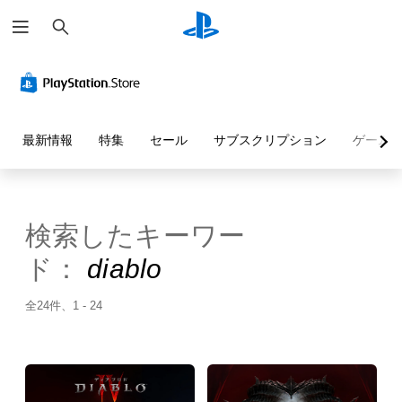
検
索
最新情報
特集
セール
サブスクリプション
ゲーム
検索したキーワー
ド：
diablo
全24件、1 - 24