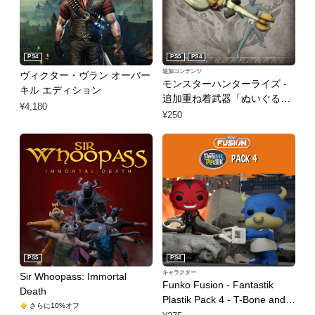
PS4
PS5
PS4
追加コンテンツ
ヴィクター・ヴラン オーバー
モンスターハンターライズ -
キル エディション
追加重ね着武器「ぬいぐるみ
¥4,180
ディア」(ハンマー)
¥250
PS5
PS4
キャラクター
Sir Whoopass: Immortal
Funko Fusion - Fantastik
Death
Plastik Pack 4 - T-Bone and
さらに10%オフ
El Diablo