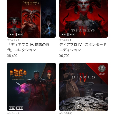
PS5
PS4
PS5
PS4
ゲームセット
ゲームセット
「ディアブロ IV: 憎悪の時
ディアブロ IV - スタンダード
代」コレクション
エディション
¥8,400
¥6,700
PS5
PS4
ゲームセット
ゲーム内通貨