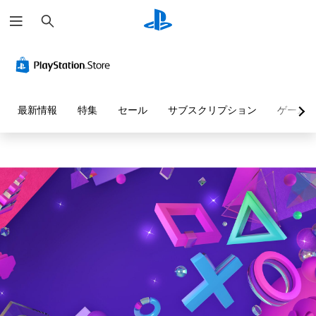
検
索
最新情報
特集
セール
サブスクリプション
ゲーム