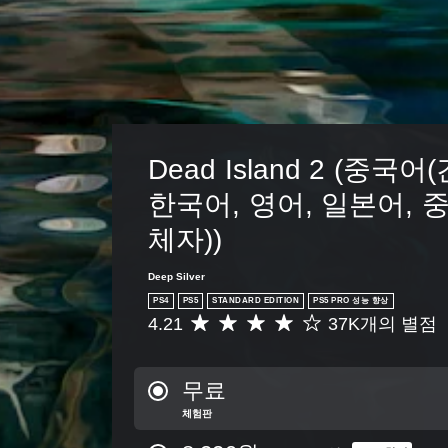
Dead Island 2 (중국어
한국어, 영어, 일본어, 
체자))
Deep Silver
PS4
PS5
STANDARD EDITION
PS5 PRO 성능 향상
4.21
37K개의 별점
총
3
7
K
무료
별
체험판
점
으