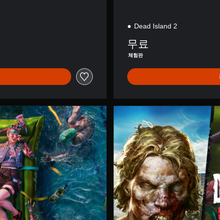
Dead Island 2
무료
체험판
S
e
r
i
e
s
B
u
n
d
l
e