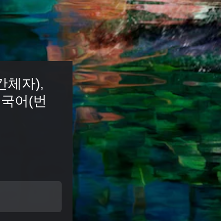
(간체자), 
중국어(번