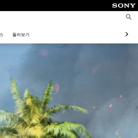
검
색
스
둘러보기