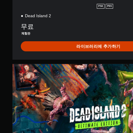
PS4
PS5
Dead Island 2
무료
체험판
라이브러리에 추가하기
U
l
t
i
m
a
t
e
E
d
i
t