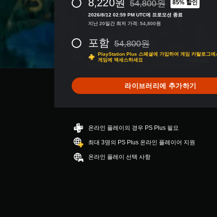
8,220원
54,800원
85% 할인
로
54,800원의 원래 가격에서 
부
2026/8/12 02:59 PM UTC에 프로모션 종료
터
지난 20일간 최저 가격: 54,800원
5
포함
개
54,800원
54,800원의 원래 가격에서 할인됨
별
PlayStation Plus 스페셜에 가입하여 게임 카탈로그
중
게임에 액세스하세요
평
균
라이브러리에 추가하기
4
.
2
1
개
온라인 플레이의 경우 PS Plus 필요
별
최대 3명의 PS Plus 온라인 플레이어 지원
온라인 플레이 선택 사항