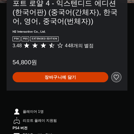
포트 로얄 4 - 익스텐디드 에디션 
(한국어판) (중국어(간체자), 한국
어, 영어, 중국어(번체자))
H2 Interactive Co., Ltd.
PS4
PS5
EXTENDED EDITION
3.48
448개의 별점
총
4
4
54,800원
8
별
점
장바구니에 담기
으
로
부
터
5
개
별
플레이어 1명
중
리모트 플레이 지원됨
평
균
PS4 버전
3