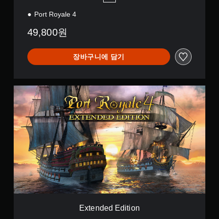
Port Royale 4
49,800원
장바구니에 담기
E
x
t
e
n
d
e
d
E
d
i
t
i
o
Extended Edition
n