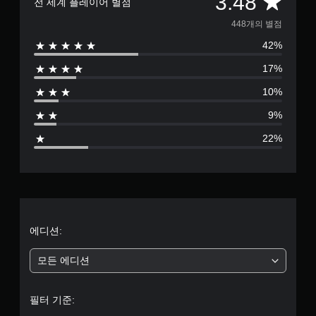
총
3.48
전 세계 플레이어 별점
4
448개의 별점
42%
4
17%
8
10%
별
9%
점
22%
으
로
부
터
에디션:
5
모든 에디션
개
필터 기준:
별