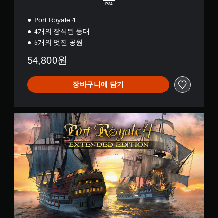
PS4
Port Royale 4
4개의 장식된 등대
5개의 멋진 공원
54,800원
장바구니에 담기
E
x
t
e
n
d
e
d
E
d
i
t