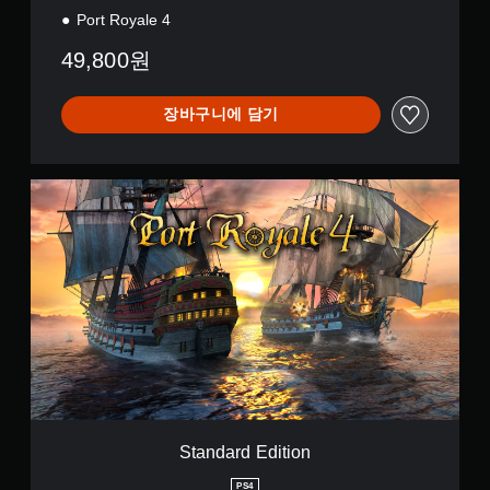
Port Royale 4
49,800원
장바구니에 담기
S
t
a
n
d
a
r
d
E
d
i
t
i
o
Standard Edition
n
PS4