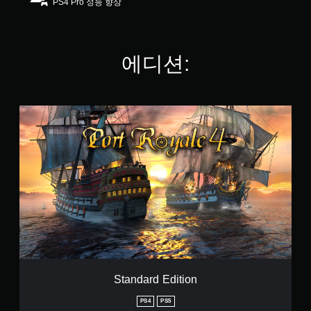
PS4 Pro 성능 향상
.
4
8
개
에디션:
별
S
t
a
n
d
a
r
d
E
d
i
t
i
o
Standard Edition
n
PS4
PS5