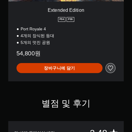
i
o
Extended Edition
n
PS4
PS5
Port Royale 4
4개의 장식된 등대
5개의 멋진 공원
54,800원
장바구니에 담기
별점 및 후기