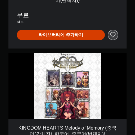
어(번체자))
o
d
y
무료
o
데모
f
M
e
라이브러리에 추가하기
m
o
r
K
y
I
D
N
E
G
M
D
O
O
V
M
e
H
r
E
s
A
i
R
o
T
n
S
(
M
중
KINGDOM HEARTS Melody of Memory (중국
e
국
어(간체자), 한국어, 중국어(번체자))