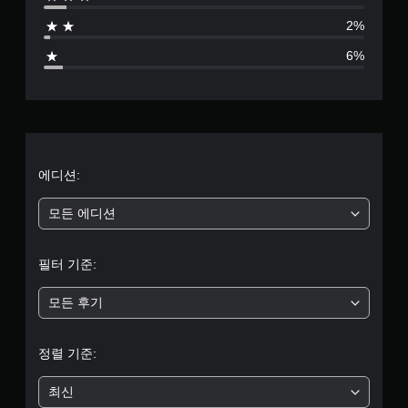
1
,
중
2%
별
국
6%
어
점
(
번
체
으
자
)
로
)
부
에디션:
터
모든 에디션
5
필터 기준:
개
모든 후기
별
중
정렬 기준:
평
최신