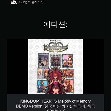
1 - 2명의 플레이어
.
4
4
개
별
에디션:
K
I
N
G
D
O
M
H
E
A
R
T
S
M
KINGDOM HEARTS Melody of Memory
e
DEMO Version (중국어(간체자), 한국어, 중국
l