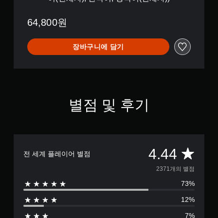
l
어
o
(
d
64,800원
간
y
체
o
자
f
장바구니에 담기
)
M
,
e
한
m
국
o
어
r
,
y
중
별점 및 후기
(
국
중
어
국
(
어
번
(
체
총
4.44
간
자
전 세계 플레이어 별점
체
)
2
자
2371개의 별점
)
)
73%
3
,
한
12%
7
국
어
7%