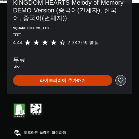
KINGDOM HEARTS Melody of Memory 
DEMO Version (중국어(간체자), 한국
어, 중국어(번체자))
SQUARE ENIX CO., LTD.
PS4
4.44
2.3K개의 별점
총
2
.
무료
3
K
데모
별
점
라이브러리에 추가하기
으
로
부
터
5
개
별
중
평
균
오프라인 플레이 활성화됨
4