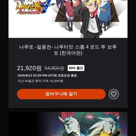
풍
전
-
나
루
티
밋
스
톰
나루토 -질풍전- 나루티밋 스톰 4 로드 투 보루
4
토 (한국어판)
로
드
투
21,920원
54,800원
60% 할인
54,800원의 원래 가격에서 할인됨
보
2026/8/12 02:59 PM UTC에 프로모션 종료
루
지난 20일간 최저 가격: 54,800원
토
(
한
장바구니에 담기
국
어
판
나
)
루
토
-