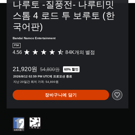
나루토 -질풍전- 나루티밋 
스톰 4 로드 투 보루토 (한
국어판)
Bandai Namco Entertainment
PS4
4.56
84K개의 별점
총
8
4
21,920원
K
54,800원
60% 할인
54,800원의 원래 가격에서 할인됨
별
2026/8/12 02:59 PM UTC에 프로모션 종료
점
지난 20일간 최저 가격: 54,800원
으
로
장바구니에 담기
부
터
5
개
별
중
평
균