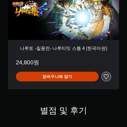
질
풍
전
-
나
루
티
밋
스
톰
나루토 -질풍전- 나루티밋 스톰 4 (한국어판)
4
(
24,800원
한
국
어
장바구니에 담기
판
)
별점 및 후기