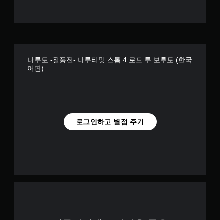
나루토 -질풍전- 나루티밋 스톰 4 로드 투 보루토 (한국
어판)
로그인하고 별점 주기