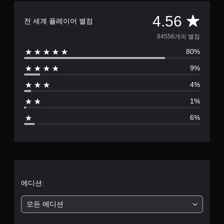
총
4.56
전 세계 플레이어 별점
8
84556개의 별점
80%
4
9%
5
4%
5
1%
6
6%
별
점
으
로
에디션:
부
모든 에디션
터