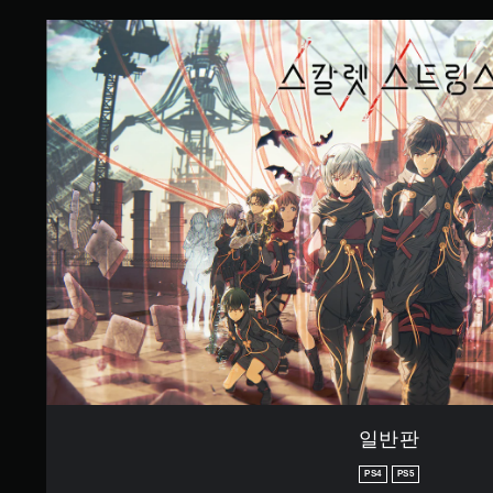
개
별
일
반
판
일반판
PS4
PS5