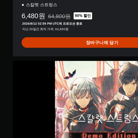
스칼렛 스트링스
6,480원
64,800원
90% 할인
64,800원의 원래 가격에서 할인됨
2026/8/12 02:59 PM UTC에 프로모션 종료
지난 20일간 최저 가격: 64,800원
장바구니에 담기
스
칼
렛
스
트
링
스
D
e
m
o
E
d