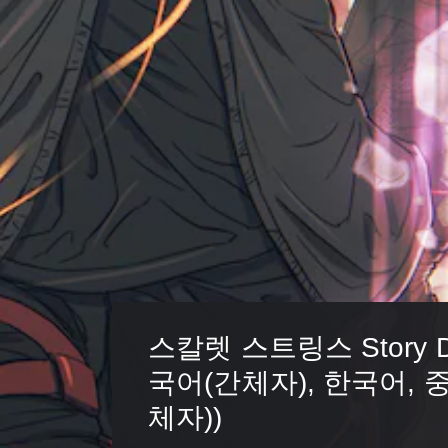
스칼렛 스트링스 Story D
국어(간체자), 한국어, 
체자))