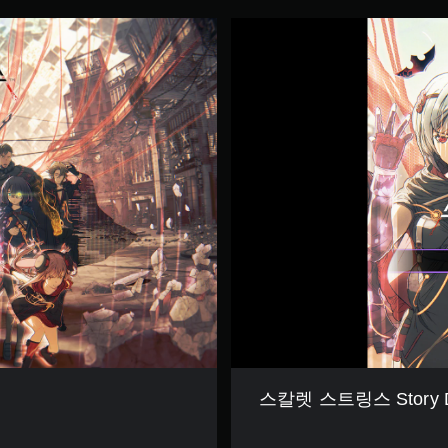
스
칼
렛
스
트
링
스
S
t
o
r
y
D
e
m
o
(
중
국
어
스칼렛 스트링스 Story
(
간
체