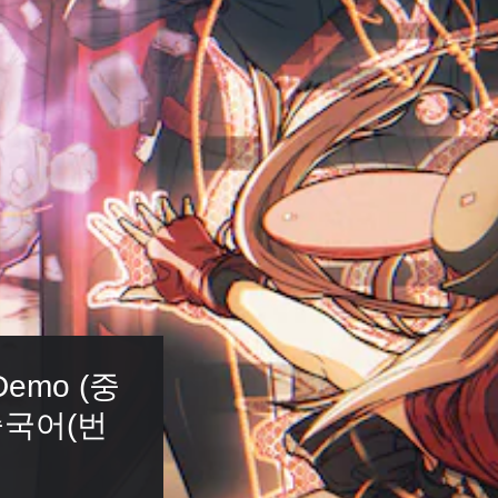
emo (중
중국어(번