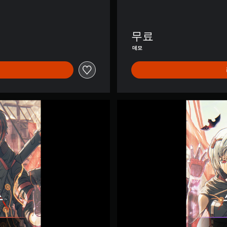
자
)
,
무료
한
국
데모
어
,
중
국
어
(
스
번
칼
체
렛
자
스
)
트
)
링
스
S
t
o
r
y
D