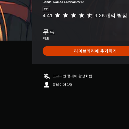
Bandai Namco Entertainment
PS4
4.41
9.2K개의 별점
총
9
.
무료
2
K
데모
별
점
라이브러리에 추가하기
으
로
부
터
5
오프라인 플레이 활성화됨
개
플레이어 1명
별
중
평
균
4
.
4
1