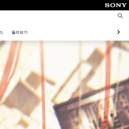
검
색
스
둘러보기