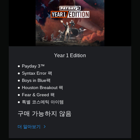
니
1
다
E
.
d
i
t
버
i
튼
o
길
n
게
누
Year 1 Edition
르
지
Payday 3™
않
Syntax Error 팩
고
Boys in Blue팩
플
Houston Breakout 팩
레
Fear & Greed 팩
이
가
특별 코스메틱 아이템
능
구매 가능하지 않음
버
튼
더 알아보기
을
길
게