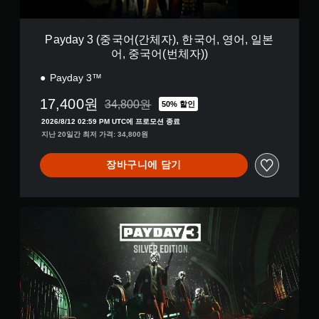
)
영
(
있
상
게
간
습
시
임
체
니
Payday 3 (중국어(간체자), 한국어, 영어, 일본
청
에
자
다
중
어, 중국어(번체자))
서
)
.
에
사
,
Payday 3™
시
용
한
각
게
하
국
17,400원
34,800원
적
50% 할인
는
임
34,800원의 원래 가격에서 할인됨
어
으
각
일
2026/8/12 02:59 PM UTC에 프로모션 종료
,
로
아
지난 20일간 최저 가격: 34,800원
영
시
불
날
어
정
편
로
,
장바구니에 담기
지
할
그
일
수
게
스
본
있
임
틱
어
는
플
에
P
,
카
레
대
A
중
메
이
해
Y
국
라
또
수
D
어
움
는
평
A
(
직
영
및
Y
번
임
상
수
3
체
및
시
직
S
자
효
청
동
i
)