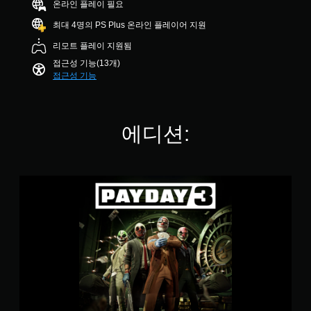
수
온라인 플레이 필요
0
용
습
.
있
1
할
니
최대 4명의 PS Plus 온라인 플레이어 지원
습
개
수
다
니
컨
리모트 플레이 지원됨
별
있
.
다
트
습
접근성 기능(13개)
.
롤
니
접근성 기능
시
다
리
각
.
마
적
인
안
에디션:
더
조
정
정
언
감
가
제
(
든
능
기
P
지
한
본
a
게
스
y
)
임
틱
d
컨
게
민
a
트
임
감
y
롤
플
도
3
을
레
(
(
검
이
중
고
토
또
국
할
급
는
어
수