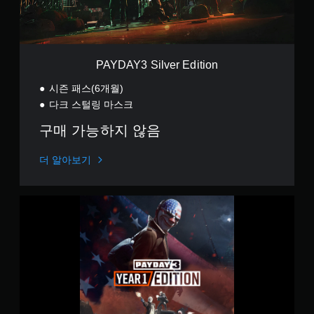
과
중
작
l
)
를
에
의
v
비
언
민
e
활
제
감
r
성
든
도
E
PAYDAY3 Silver Edition
화
지
를
d
할
게
조
i
시즌 패스(6개월)
수
임
정
t
있
다크 스털링 마스크
을
할
i
습
일
수
o
구매 가능하지 않음
니
시
있
n
다
정
습
.
지
니
더 알아보기
할
다
수
.
있
Y
습
e
조
니
a
정
다
r
가
(
1
능
오
E
프
한
d
라
스
i
인
틱
t
플