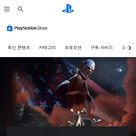
검
색
색
음
자
컨
조
빠
대
량
막
트
정
른
체
컨
(
롤
가
대
트
기
러
능
화
게
롤
본
리
한
임
다
최신 콘텐츠
카테고리
프로모션
구독 서비스
둘러보
)
매
난
을
른
개
플
핑
이
플
별
게
레
(
도
레
적
임
이
이
으
기
(
에
할
어
로
주
본
기
때
와
오
요
)
본
색
미
디
스
)
사
을
리
오
토
전
인
사
설
음
리
설
식
전
정
량
및
정
하
설
된
을
캐
된
지
정
단
낮
릭
레
못
된
어
추
터
이
해
난
,
고
와
아
도
이
문
음
관
웃
지
도
구
소
련
옵
장
옵
또