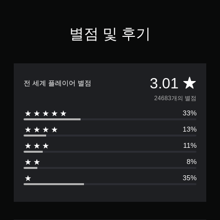
누
르
지
별점 및 후기
않
고
도
게
임
을
총
3.01
전 세계 플레이어 별점
플
레
2
24683개의 별점
이
하
33%
4
고
13%
메
6
뉴
11%
를
8
탐
8%
색
3
할
35%
수
별
있
습
점
니
다