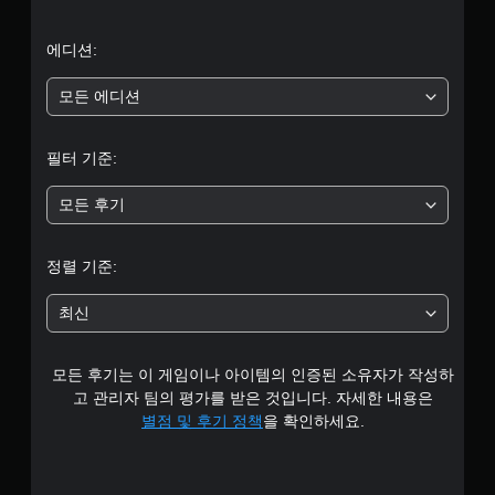
으
.
로
에디션:
컨
트
부
모든 에디션
롤
터
러
진
필터 기준:
5
동
없
모든 후기
개
이
플
별
레
정렬 기준:
이
중
가
최신
능
평
컨
모든 후기는 이 게임이나 아이템의 인증된 소유자가 작성하
균
트
고 관리자 팀의 평가를 받은 것입니다. 자세한 내용은
롤
3
러
별점 및 후기 정책
을 확인하세요.
진
.
동
/