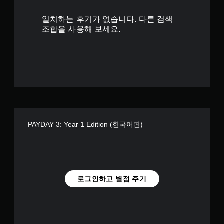
0
햅
틱
일치하는 후기가 없습니다. 다른 검색
1
피
조합을 사용해 보세요.
드
백
개
을
켜
별
지
않
고
도
게
임
을
PAYDAY 3: Year 1 Edition (한국어판)
플
레
이
할
수
있
로그인하고 별점 주기
습
니
다
.