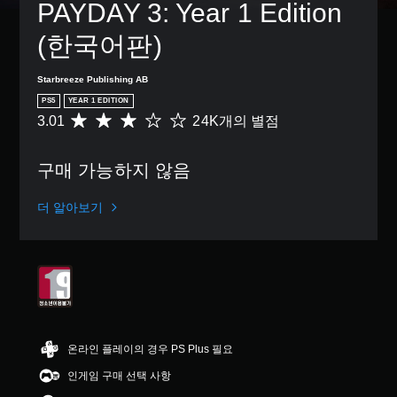
거
된
PAYDAY 3: Year 1 Edition 
션
이
션
는
할
자
으
없
을
아
수
막
(한국어판)
로
거
선
이
있
만
컨
나
택
콘
습
포
트
,
하
을
Starbreeze Publishing AB
니
함
롤
중
여
주
다
됩
PS5
YEAR 1 EDITION
을
요
전
고
.
니
3.01
24K개의 별점
총
변
한
반
받
다
2
경
색
적
으
.
4
하
을
인
면
구매 가능하지 않음
K
거
더
게
서
별
나
쉽
임
더
점
,
게
의
더 알아보기
욱
으
일
구
도
편
로
부
분
전
리
부
컨
할
수
하
터
트
수
준
게
5
롤
있
을
커
개
재
도
낮
뮤
별
배
록
출
니
중
치
변
수
케
평
옵
경
있
온라인 플레이의 경우 PS Plus 필요
이
균
션
할
습
션
인게임 구매 선택 사항
3
을
수
니
할
.
이
있
다