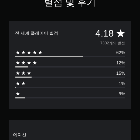
별점 및 후기
총
4.18
전 세계 플레이어 별점
7
7302개의 별점
62%
3
12%
0
15%
2
1%
별
9%
점
으
로
부
에디션: