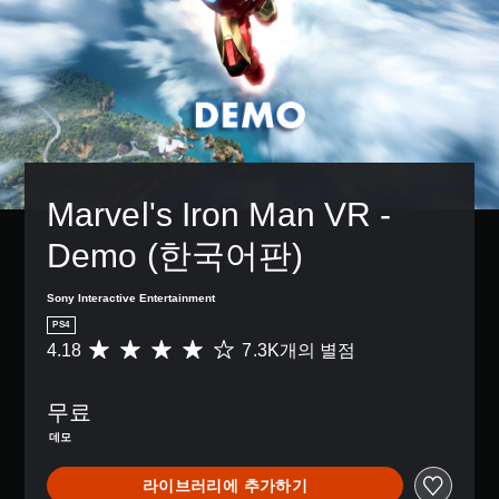
Marvel's Iron Man VR - 
Demo (한국어판)
Sony Interactive Entertainment
PS4
4.18
7.3K개의 별점
총
7
.
무료
3
K
데모
별
점
라이브러리에 추가하기
으