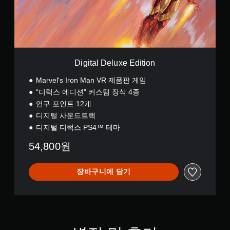
D
e
l
u
x
e
E
Digital Deluxe Edition
d
i
Marvel's Iron Man VR 제품판 게임
t
“디럭스 에디션” 커스텀 장식 4종
i
연구 포인트 12개
o
n
디지털 사운드트랙
디지털 디럭스 PS4™ 테마
54,800원
장바구니에 담기