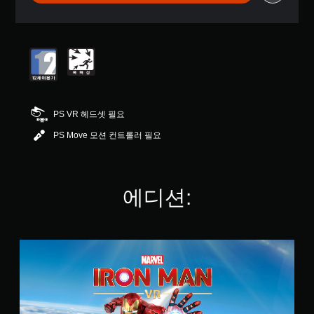
로
부
터
5
개
별
중
평
균
PS VR 헤드셋 필요
4
.
PS Move 모션 컨트롤러 필요
1
8
개
별
에디션:
M
a
r
v
e
l