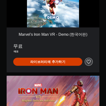
'
어
s
(
I
번
r
체
o
자
n
)
M
)
a
Marvel's Iron Man VR - Demo (한국어판)
n
V
무료
R
-
데모
D
e
라이브러리에 추가하기
m
o
(
한
D
국
i
어
g
판
i
)
t
a
l