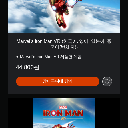
'
s
I
r
o
n
M
a
Marvel's Iron Man VR (한국어, 영어, 일본어, 중
n
국어(번체자))
V
R
Marvel's Iron Man VR 제품판 게임
(
한
44,800원
국
어
,
장바구니에 담기
영
어
,
M
일
a
본
r
어
v
,
e
중
l
국