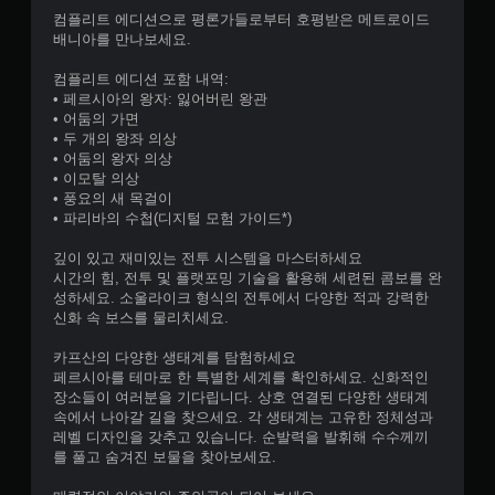
적
만
컴플리트 에디션으로 평론가들로부터 호평받은 메트로이드
응
들
배니아를 만나보세요.
형
수
저
있
컴플리트 에디션 포함 내역:
항
습
• 페르시아의 왕자: 잃어버린 왕관
기
니
• 어둠의 가면
능
다
• 두 개의 왕좌 의상
을
.
• 어둠의 왕자 의상
켜
• 이모탈 의상
지
• 풍요의 새 목걸이
않
• 파리바의 수첩(디지털 모험 가이드*)
고
도
깊이 있고 재미있는 전투 시스템을 마스터하세요
게
시간의 힘, 전투 및 플랫포밍 기술을 활용해 세련된 콤보를 완
임
성하세요. 소울라이크 형식의 전투에서 다양한 적과 강력한
을
신화 속 보스를 물리치세요.
플
레
카프산의 다양한 생태계를 탐험하세요
이
페르시아를 테마로 한 특별한 세계를 확인하세요. 신화적인
할
장소들이 여러분을 기다립니다. 상호 연결된 다양한 생태계
수
속에서 나아갈 길을 찾으세요. 각 생태계는 고유한 정체성과
있
레벨 디자인을 갖추고 있습니다. 순발력을 발휘해 수수께끼
습
를 풀고 숨겨진 보물을 찾아보세요.
니
다