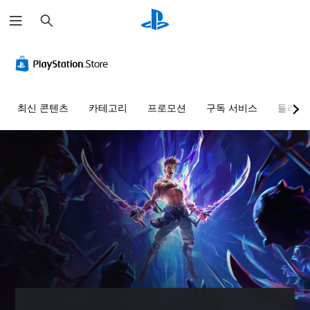
검
색
명
음
자
컨
조
료
량
막
트
정
한
컨
없
롤
가
텍
트
이
러
능
스
롤
플
리
한
최신 콘텐츠
카테고리
프로모션
구독 서비스
둘러보
트
레
매
난
개
이
핑
이
별
더
가
(
도
적
읽
으
능
기
(
기
로
쉬
본
고
게
오
운
)
급
임
디
방
)
에
사
오
식
음
전
게
음
으
성
설
임
량
로
대
정
을
을
메
화
된
플
낮
뉴
가
레
레
추
및
포
이
이
고
헤
함
아
하
음
드
되
웃
는
소
업
지
옵
데