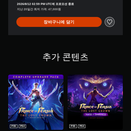
고
화
2026/8/12 02:59 PM UTC에 프로모션 종료
플
형
컨
지난 20일간 최저 가격: 47,000원
레
사
트
물
이
롤
장바구니에 담기
을
가
리
더
능
마
쉽
게
인
게
임
구
더
을
분
언
플
추가 콘텐츠
하
제
레
여
든
이
볼
지
하
수
게
고
있
임
메
습
컨
뉴
니
트
를
다
롤
탐
.
을
색
검
할
토
시
때
할
각
빠
수
르
적
있
게
PS5
PS4
PS5
PS4
안
습