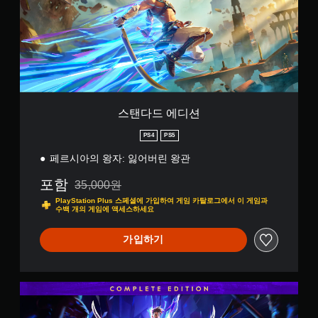
체
트
게
디
요
료
임
간
션
시
한
한
에
각
소
색
자
서
적
화
을
막
사
정
더
퀵
용
보
쉽
더
타
하
가
게
읽
임
는
오
구
기
이
각
디
분
쉬
스탠다드 에디션
벤
아
오
할
운
트
날
또
수
PS4
PS5
방
(
로
는
있
식
제
그
페르시아의 왕자: 잃어버린 왕관
컨
도
으
한
스
트
록
로
시
포함
틱
35,000원
롤
변
자
35,000원의 원래 가격에서 할인됨
간
에
러
경
막
PlayStation Plus 스페셜에 가입하여 게임 카탈로그에서 이 게임과
내
대
진
수백 개의 게임에 액세스하세요
할
이
에
해
동
수
표
화
수
을
있
가입하기
시
면
평
통
습
됩
상
및
해
니
니
의
수
서
다
다
안
직
도
컴
.
.
내
이
전
플
에
동
달
리