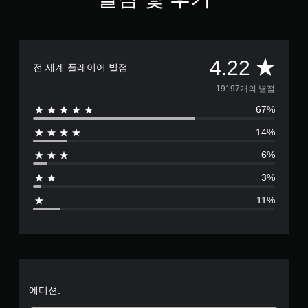
컨
불
리
트
편
얼
롤
할
을
없
수
검
이
있
총
토
4.22
전 세계 플레이어 별점
는
플
할
카
레
수
1
19197개의 별점
메
이
있
라
67%
습
9
가
움
니
능
14%
직
다
1
게
임
.
6%
임
및
9
을
효
3%
연
플
과
7
레
습
를
11%
이
비
모
별
할
활
드
때
성
게
점
모
화
임
션
할
진
으
컨
수
행
트
있
결
로
에디션:
롤
으
과
을
며