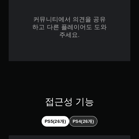
도
시
디
됩
청
오
니
중
정
다
에
커뮤니티에서 의견을 공유
보
.
언
하고 다른 플레이어도 도와
가
제
시
주세요.
든
각
컨
지
적
트
게
으
롤
임
로
러
을
또
진
일
는
시
동
컨
정
없
트
지
이
롤
할
플
러
수
진
레
있
동
접근성 기능
이
습
을
가
니
통
능
다
해
(
컨
서
PS5(26개)
PS4(26개)
오
트
도
프
롤
전
라
러
달