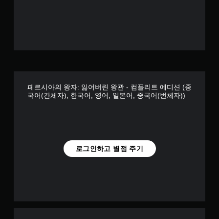
개
할
능
로
수
게
게
별
있
임
임
습
을
을
니
플
플
다
레
레
.
이
이
할
할
수
때
게
페르시아의 왕자: 잃어버린 왕관 - 컴플리트 에디션 (중
있
터
임
국어(간체자), 한국어, 영어, 일본어, 중국어(번체자))
습
치
일
니
기
시
다
반
정
.
의
지
컨
트
게
오
로그인하고 별점 주기
롤
임
디
을
플
오
사
레
신
용
이
호
하
또
대
지
는
않
영
체
아
상
오