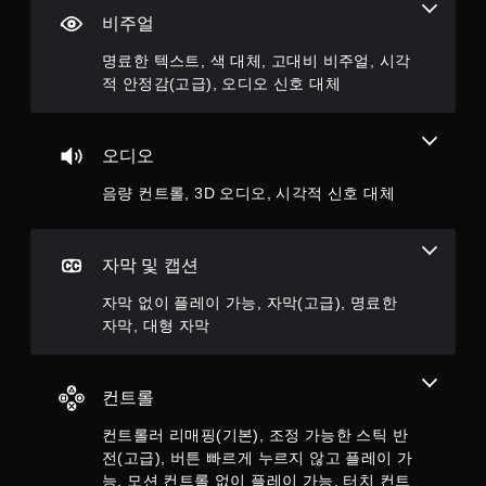
인
진
됩
비주얼
플
동
니
레
/
다
명료한 텍스트, 색 대체, 고대비 비주얼, 시각
이
햅
.
에
적 안정감(고급), 오디오 신호 대체
틱
서
피
만
드
가
백
오디오
능
을
)
켜
음량 컨트롤, 3D 오디오, 시각적 신호 대체
.
지
않
고
수
자막 및 캡션
도
동
게
저
자막 없이 플레이 가능, 자막(고급), 명료한
임
장
을
자막, 대형 자막
플
마
레
지
이
막
컨트롤
할
으
수
로
컨트롤러 리매핑(기본), 조정 가능한 스틱 반
있
플
전(고급), 버튼 빠르게 누르지 않고 플레이 가
습
레
니
이
능, 모션 컨트롤 없이 플레이 가능, 터치 컨트