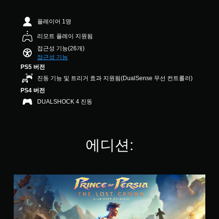
균
게
록
급
용
능
4
임
오
)
할
을
.
플레이어 1명
을
디
수
개
게
2
플
오
있
별
리모트 플레이 지원됨
임
2
레
출
습
적
의
개
접근성 기능(26개)
이
력
니
으
모
별
접근성 기능
할
을
다
로
든
때
PS5 버전
설
.
활
음
색
정
진동 기능 및 트리거 효과 지원됨(DualSense 무선 컨트롤러)
성
성
을
할
화
대
PS4 버전
조
인
수
할
화
식
정
DUALSHOCK 4 진동
있
수
가
하
습
가
있
자
지
니
능
습
막
못
다
한
니
으
해
.
에디션:
스
다
로
도
.
틱
표
지
시
시
반
장
됩
각
전
이
퀵
니
스
적
(
없
타
다
탠
거
신
고
임
.
다
나
호
급
이
드
,
대
)
벤
에
중
명