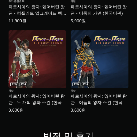
또
추가 콘텐츠 팩
레벨
정
니
페르시아의 왕자: 잃어버린 왕
페르시아의 왕자: 잃어버린 왕
는
감
다
제
관 - 컴플리트 업그레이드 팩
관 - 어둠의 가면 (한국어판)
(
.
한
(한국어판)
11,900원
5,900원
고
시
급
간
튜
)
내
토
에
게
리
버
임
얼
튼
플
리
을
레
마
누
이
르
인
또
지
더
는
않
영
언
아
PS5
PS4
PS5
PS4
상
제
도
시
의상
의상
든
됩
페르시아의 왕자: 잃어버린 왕
페르시아의 왕자: 잃어버린 왕
청
지
니
중
관 - 두 개의 왕좌 스킨 (한국어
관 - 어둠의 왕자 스킨 (한국어
게
다
에
판)
판)
임
3,600원
3,600원
.
시
플
각
레
적
모
이
으
튜
션
별점 및 후기
로
토