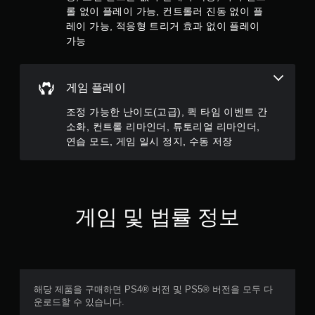
다
한
롤 없이 플레이 가능, 컨트롤러 진동 없이 플
.
부
레이 가능, 적응형 트리거 효과 없이 플레이
분
가능
부
적
터
응
이
형
어
게임 플레이
트
서
리
게
조정 가능한 난이도(고급), 퀵 타임 이벤트 간
임
거
소화, 컨트롤 리마인더, 튜토리얼 리마인더,
을
효
연습 모드, 게임 일시 정지, 수동 저장
진
과
행
없
할
이
수
플
있
레
게임 및 법률 정보
도
이
록
가
저
장
능
지
트
점
리
을
해당 제품을 구매하면 PS4® 버전 및 PS5® 버전을 모두 다
거
직
운로드할 수 있습니다.
에
접