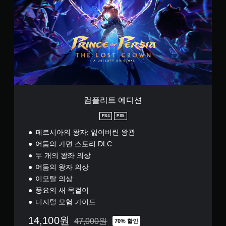
따
고
대
동
됩
트
라
대
작
니
형
에
수
을
비
다
디
자
행
반
.
션
비
막
해
전
주
야
더
시
얼
하
읽
킬
는
기
주
수
작
쉽
변
있
업
도
환
습
)
록
경
니
컴플리트 에디션
의
큰
에
다
도
폰
비
.
PS4
PS5
전
트
해
수
로
캐
페르시아의 왕자: 잃어버린 왕관
버
준
자
릭
어둠의 가면 스토리 DLC
튼
을
막
터
두 개의 왕좌 의상
낮
이
빠
,
출
표
적
르
어둠의 왕자 의상
수
시
,
게
이모탈 의상
있
됩
아
누
풍요의 새 목걸이
습
니
이
르
니
디지털 모험 가이드
다
템
지
다
.
및
않
14,100원
.
47,000원
대
70% 할인
47,000원의 원래 가격에서 할인됨