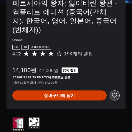
거
디
페르시아의 왕자: 잃어버린 왕관 - 
않
션
도
할
스
기
으
움
컴플리트 에디션 (중국어(간체
수
플
때
로
이
있
레
문
자), 한국어, 영어, 일본어, 중국어
컨
되
습
이
에
트
도
니
(
(번체자))
자
롤
록
다
H
막
을
도
.
U
없
Ubisoft
변
전
D
이
경
수
PS4
PS5
컴플리트 에디션
)
플
3
하
준
4.22
19K개의 별점
총
텍
레
D
거
을
1
스
이
나
오
사
9
트
할
,
용
디
14,100원
K
가
47,000원
70% 할인
수
47,000원의 원래 가격에서 할인됨
일
자
오
별
표
있
2026/8/12 02:59 PM UTC에 프로모션 종료
부
지
점
시
사
습
지난 20일간 최저 가격: 47,000원
컨
정
으
됩
방
니
트
하
로
니
에
다
롤
거
장바구니에 담기
부
다
서
.
재
나
터
.
소
배
다
5
리
치
양
자
개
가
색
옵
한
별
막
들
션
대
지
중
(
리
을
원
체
평
고
도
이
기