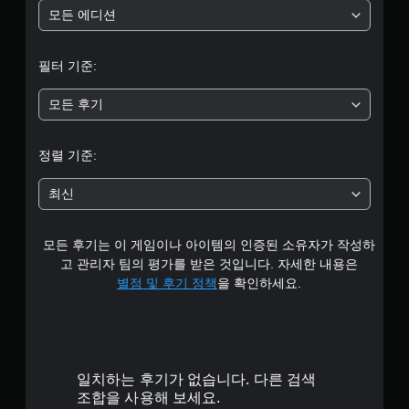
에
부
사
,
모든 에디션
영
용
시
향
터
하
각
을
지
적
필터 기준:
미
5
않
안
치
아
정
모든 후기
지
도
개
감
않
됩
을
는
니
별
줄
자
정렬 기준:
다
수
유
.
있
중
로
최신
도
운
록
평
터
환
화
치
경
면
모든 후기는 이 게임이나 아이템의 인증된 소유자가 작성하
균
에
컨
중
고 관리자 팀의 평가를 받은 것입니다. 자세한 내용은
서
트
앙
4
별점 및 후기 정책
을 확인하세요.
플
롤
에
레
점
없
.
이
이
이
방
표
플
2
법
시
레
을
된
일치하는 후기가 없습니다. 다른 검색
2
이
연
상
조합을 사용해 보세요.
가
습
태