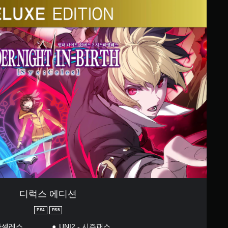
디럭스 에디션
PS4
PS5
타셀레스
UNI2 - 시즌패스