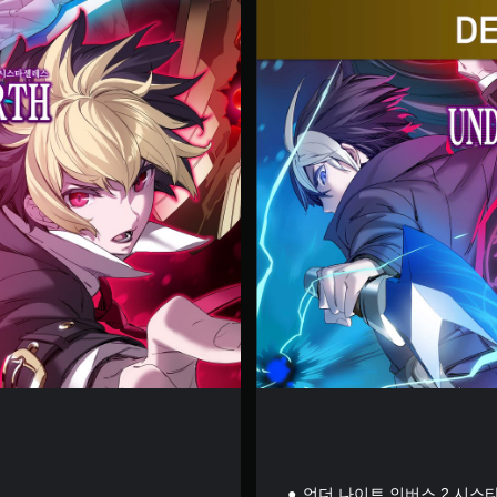
디
럭
스
에
디
션
언더 나이트 인버스 2 시스