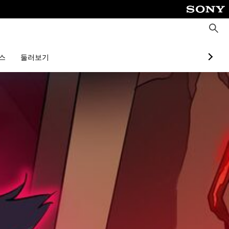
검
색
스
둘러보기