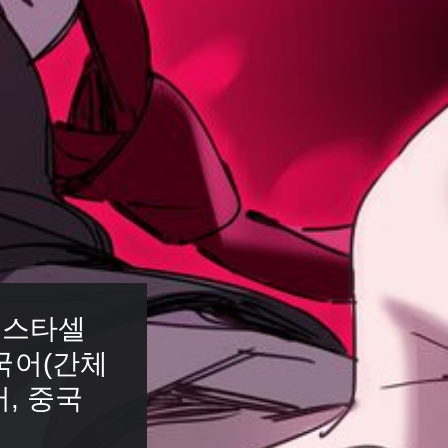
시스타셀
국어(간체
어, 중국