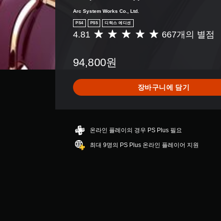
Arc System Works Co., Ltd.
PS4
PS5
디럭스 에디션
4.81
667개의 별점
총
6
6
94,800원
7
별
점
장바구니에 담기
으
로
부
터
5
온라인 플레이의 경우 PS Plus 필요
개
최대 9명의 PS Plus 온라인 플레이어 지원
별
중
평
균
4
.
8
1