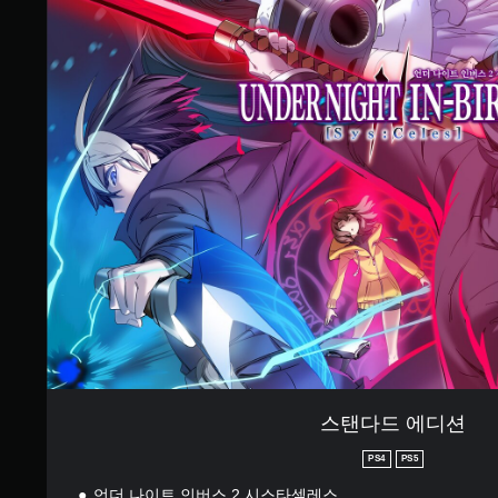
개
스
별
탠
다
드
에
디
션
스탠다드 에디션
PS4
PS5
언더 나이트 인버스 2 시스타셀레스