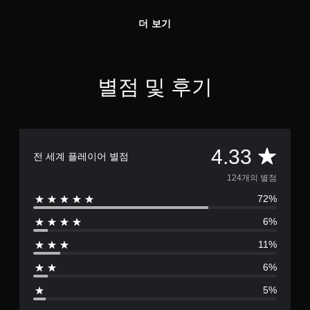
어판)
MIAOU ♪사랑이 있는 곳 (한국
어판)
더 보기
별점 및 후기
총
4.33
전 세계 플레이어 별점
1
124개의 별점
72%
2
6%
4
11%
별
6%
점
5%
으