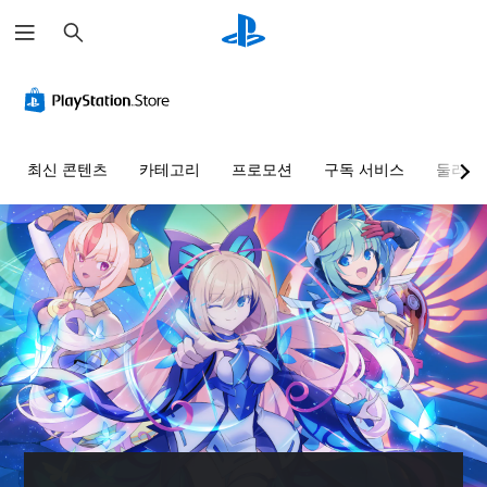
검
색
최신 콘텐츠
카테고리
프로모션
구독 서비스
둘러보