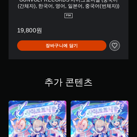
어
사
(간체자), 한국어, 영어, 일본어, 중국어(번체자))
,
이
중
크
PS4
국
로
어
니
(
19,800원
클
번
(
체
중
자
장바구니에 담기
국
)
어
)
(
간
체
자
추가 콘텐츠
)
,
한
국
어
,
영
어
,
일
본