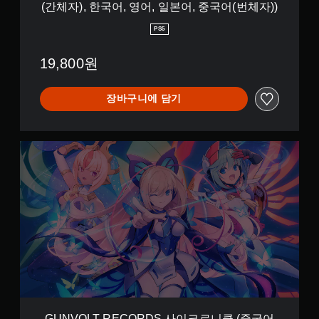
(간체자), 한국어, 영어, 일본어, 중국어(번체자))
이
크
PS5
로
니
19,800원
클
(
중
장바구니에 담기
국
어
(
간
G
체
U
자
N
)
V
,
O
한
L
국
T
어
R
,
E
영
C
어
O
,
R
일
D
본
S
GUNVOLT RECORDS 사이크로니클 (중국어