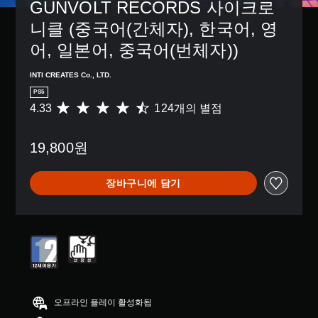
GUNVOLT RECORDS 사이크로
니클 (중국어(간체자), 한국어, 영
어, 일본어, 중국어(번체자))
INTI CREATES Co., LTD.
PS5
4.33
124개의 별점
총
1
2
19,800원
4
별
점
장바구니에 담기
으
로
부
터
5
개
별
중
평
균
오프라인 플레이 활성화됨
4