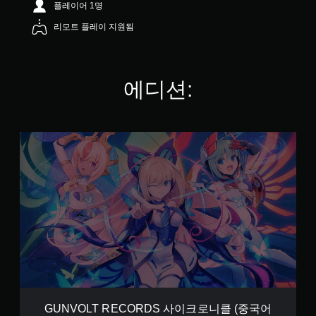
플레이어 1명
.
3
리모트 플레이 지원됨
3
개
별
에디션:
G
U
N
V
O
L
T
R
E
C
O
R
D
S
GUNVOLT RECORDS 사이크로니클 (중국어
사