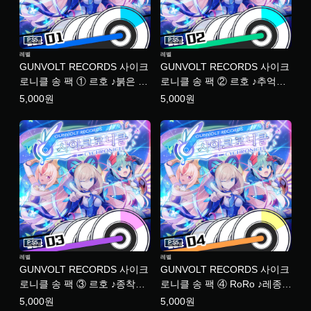
어
,
중
PS5
PS5
국
레벨
레벨
어
GUNVOLT RECORDS 사이크
GUNVOLT RECORDS 사이크
(
로니클 송 팩 ① 르호 ♪붉은 아
로니클 송 팩 ② 르호 ♪추억의
번
지랑이♪평행 세계♪유리의 낙
상처 ♪성층권 ♪꿈길의 여유 ♪
체
5,000원
5,000원
자
원♪마지막 희망 (한국어판)
저녁 하늘 스카이라인 (한국어
)
판)
)
PS5
PS5
레벨
레벨
GUNVOLT RECORDS 사이크
GUNVOLT RECORDS 사이크
로니클 송 팩 ③ 르호 ♪종착역
로니클 송 팩 ④ RoRo ♪레종데
♪궤적 ♪진실≒현실 ♪징후 (한국
트르 ♪희망등 ♪기억 해방
5,000원
5,000원