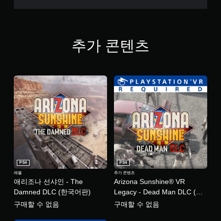
국
(
어
중
,
국
영
어
어
추가 콘텐츠
(
,
간
일
체
본
자
어
)
)
,
한
국
어
,
영
어
,
일
PS4
PS4
본
레벨
추가 콘텐츠
어
애리조나 선샤인 - The
Arizona Sunshine® VR
)
Damned DLC (한국어판)
Legacy - Dead Man DLC (한
국어판)
구매할 수 없음
구매할 수 없음