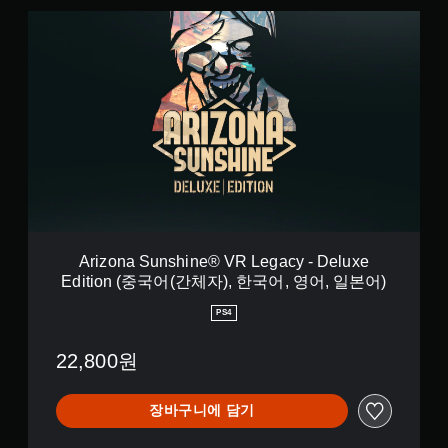
e
중
A
F
국
r
a
어
i
l
(
z
l
간
o
®
체
n
(
자
a
중
)
S
국
,
u
어
한
n
(
국
s
간
어
h
체
,
i
자
영
n
Arizona Sunshine® VR Legacy - Deluxe
)
어
e
Edition (중국어(간체자), 한국어, 영어, 일본어)
,
,
®
한
일
V
PS4
국
본
R
어
어
L
,
)
22,800원
e
영
g
어
a
,
장바구니에 담기
c
일
y
본