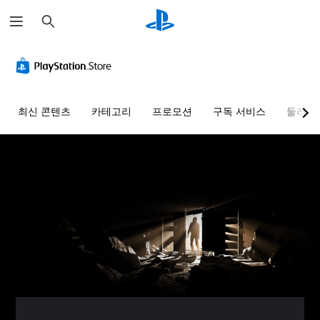
검
색
자
막
없
이
플
최신 콘텐츠
카테고리
프로모션
구독 서비스
둘러보
레
이
가
능
게
임
에
음
성
대
화
가
포
함
되
지