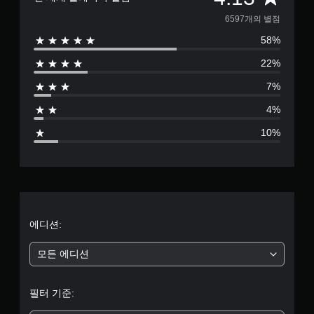
6
6597개의 별점
58%
5
22%
9
7%
7
4%
별
10%
점
으
로
부
에디션:
터
모든 에디션
5
필터 기준:
개