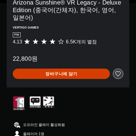
Arizona Sunshine® VR Legacy - Deluxe 
않
기
Edition (중국어(간체자), 한국어, 영어, 
때
일본어)
문
에
VERTIGO GAMES
자
PS4
막
없
4.13
6.5K개의 별점
총
이
6
플
.
22,800원
레
5
이
K
할
별
장바구니에 담기
수
점
있
으
습
로
니
부
다
터
.
5
개
별
자
중
막
평
오프라인 플레이 활성화됨
(
균
기
플레이어 1명
4