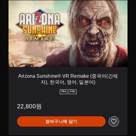
S
A
u
r
n
i
s
z
h
o
i
n
n
a
e
S
®
u
V
n
R
s
R
h
e
i
m
n
Arizona Sunshine® VR Remake (중국어(간체
a
e
자), 한국어, 영어, 일본어)
k
®
e
V
PS4
PS5
+
R
A
R
22,800원
f
e
t
m
e
a
장바구니에 담기
r
k
t
e
h
(