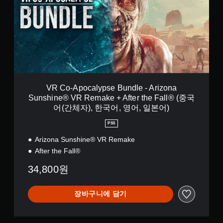
니
-
다
A
.
p
o
c
a
l
y
p
s
VR Co-Apocalypse Bundle - Arizona
e
Sunshine® VR Remake + After the Fall® (중국
B
어(간체자), 한국어, 영어, 일본어)
u
n
PS5
d
l
Arizona Sunshine® VR Remake
e
After the Fall®
-
A
34,800원
r
i
z
장바구니에 담기
o
n
a