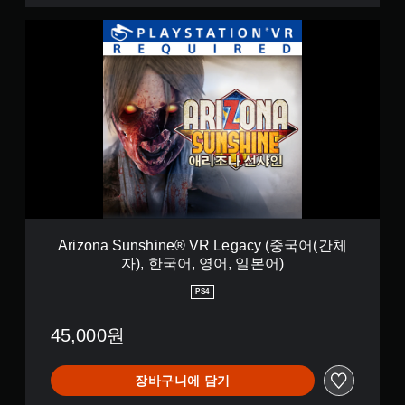
-
어
D
A
)
e
r
l
i
u
z
x
o
e
n
E
a
d
S
i
u
t
n
i
s
o
h
n
i
(
n
Arizona Sunshine® VR Legacy (중국어(간체
중
e
자), 한국어, 영어, 일본어)
국
®
어
V
PS4
(
R
간
L
체
45,000원
e
자
g
)
a
,
장바구니에 담기
c
한
y