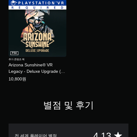
PS4
추가 콘텐츠 팩
Arizona Sunshine® VR
Legacy - Deluxe Upgrade (중
국어(간체자), 한국어, 영어, 일
10,800원
본어)
별점 및 후기
총
4.13
전 세계 플레이어 별점