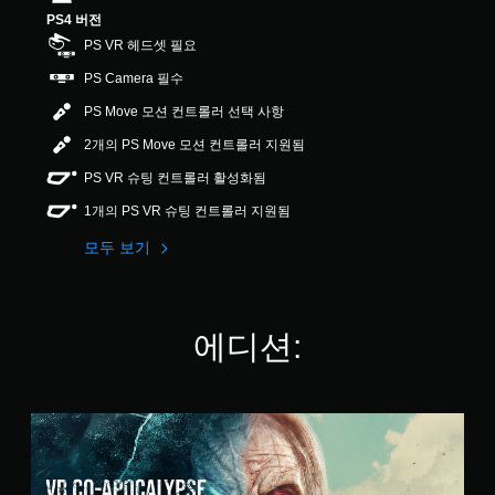
본
.
PS4 버전
)
1
PS VR 헤드셋 필요
3
게
개
PS Camera 필수
임
별
에
PS Move 모션 컨트롤러 선택 사항
주
요
2개의 PS Move 모션 컨트롤러 지원됨
스
PS VR 슈팅 컨트롤러 활성화됨
토
리
1개의 PS VR 슈팅 컨트롤러 지원됨
및
캐
모두 보기
릭
터
와
관
에디션:
련
된
자
막
만
V
포
R
함
C
됩
o