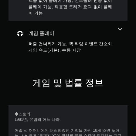
트롤 없이 플레이 가능, 컨트롤러 진동 없이
용
플레이 가능, 적응형 트리거 효과 없이 플레
하
이 가능
지
않
아
도
게임 플레이
됩
니
퍼즐 건너뛰기 가능, 퀵 타임 이벤트 간소화,
다
게임 속도(기본), 수동 저장
.
컨
트
게임 및 법률 정보
롤
러
진
동
없
이
◆스토리:
플
1981년, 유럽의 어느 나라.
레
이
어릴 적 어머니에게 버림받았던 기억을 가진 18세 소년 노아
가
는, 신비로운 “독재자 X”와 관련된 물품 수집에 집착하는 고군