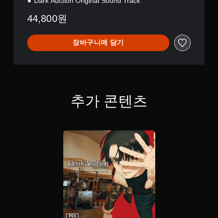
Dark Auction Original Sound Track
는
i
만
제
o
게
44,800원
한
n
임
시
의
간
속
장바구니에 담기
내
도
에
를
버
늦
튼
출
을
수
누
있
추가 콘텐츠
르
습
지
니
않
다
아
.
도
됩
수
니
동
다
저
.
장
마
동
지
시
막
에
PS5
으