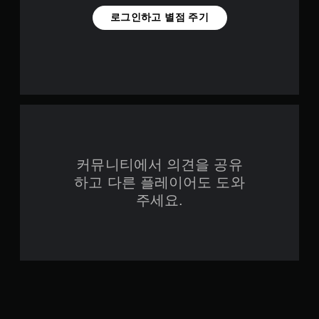
모
로그인하고 별점 주기
션
컨
트
롤
을
사
용
하
지
않
아
도
커뮤니티에서 의견을 공유
됩
하고 다른 플레이어도 도와
니
주세요.
다
.
터
치
컨
트
롤
없