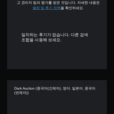
다
고 관리자 팀의 평가를 받은 것입니다. 자세한 내용은
.
7
별점 및 후기 정책
을 확인하세요.
개
모
션
별
컨
트
일치하는 후기가 없습니다. 다른 검색
롤
조합을 사용해 보세요.
없
이
플
레
이
가
능
게
임
Dark Auction (중국어(간체자), 영어, 일본어, 중국어
을
(번체자))
플
레
이
할
때