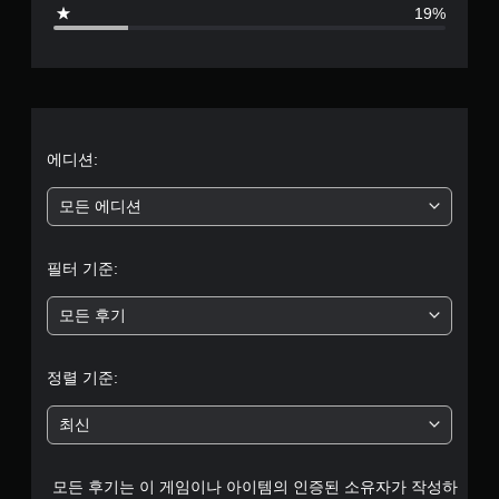
점
지
19%
누
점
으
르
을
지
직
로
않
접
고
만
부
도
들
게
수
터
에디션:
임
있
을
습
5
플
니
모든 에디션
레
다
개
이
.
하
필터 기준:
별
고
메
모든 후기
뉴
중
를
탐
평
정렬 기준:
색
할
균
수
최신
있
3
습
니
모든 후기는 이 게임이나 아이템의 인증된 소유자가 작성하
.