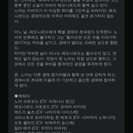
능
분투 중인 소설가 아버지 레오나르드와 함께 살고 있다.
노아는 아버지가 이 이상한 취미를 그만두길 바라지만, 레오
컨
나르드는 경제적으로 아무리 어려워도 결코 포기하지 않는
트
다.
롤
러
어느 날, 레오나르드에게 특별 경매의 초대장이 도착한다. 노
진
아의 만류에도 불구하고 그는 “돌아오면 모든 것을 이야기하
동
겠다”라는 약속을 남기고, 경매가 열리는 오래된 성으로 향한
/
다.
햅
하지만 약속한 날이 지나도 레오나르드는 돌아오지 않고, 연
틱
락도 닿지 않는다. 걱정이 된 노아는 직접 성으로 향하고, 그
피
곳에서 모든 것을 뒤바꿀 충격적인 광경을 목격하게 된다.
드
백
곧, 노아는 다른 경매 참가자들과 함께 성 안에 갇히게 되고,
을
경매사의 초대에 이끌려 이 기묘하고 음산한 경매에 참여하
켜
게 된다…
지
않
◆캐릭터:
고
노아 크로포드 (CV: 카와니시 켄고)
도
레오나르드 크로포드 (CV: 코야마 리키야)
게
에드가 슐츠 (CV: 나미카와 다이스케)
임
크리스토프 트라이하임 폰 베르크 (CV: 시마자키 노부나가)
을
오토 클라인 (CV: 타케우치 슌스케)
플
칼라 베커 (CV: 우치다 마아야)
레