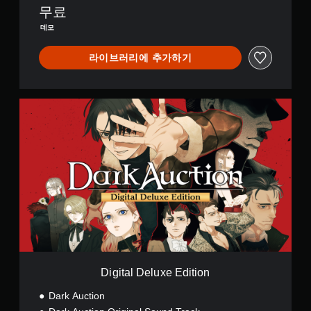
달
플
도
국
무료
받
레
(
어
데모
지
이
(
기
못
간
가
본
할
라이브러리에 추가하기
체
능
)
수
자
도
게
제
)
있
임
한
,
습
을
D
된
영
니
플
i
시
어
다
레
g
간
,
.
이
i
동
일
하
t
안
본
고
a
또
어
메
l
는
,
뉴
D
특
중
를
e
정
국
탐
l
작
어
색
u
업
(
할
x
을
번
때
e
수
체
빠
E
행
자
Digital Deluxe Edition
르
d
할
)
게
i
때
Dark Auction
)
또
t
에