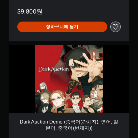
,
야
메
간
게
하
뉴
체
39,800원
임
는
를
자
플
작
탐
)
레
업
색
,
장바구니에 담기
이
)
할
영
와
의
수
어
관
도
있
,
련
전
D
습
일
된
수
a
니
본
추
준
r
다
어
가
을
k
.
,
적
낮
A
중
인
출
u
국
텍
버
수
c
어
스
튼
있
t
(
트
빠
습
i
번
및
르
니
o
체
시
다
n
게
자
각
.
D
)
누
적
e
)
르
정
m
Dark Auction Demo (중국어(간체자), 영어, 일
지
게
보
o
본어, 중국어(번체자))
않
를
임
(
전
고
속
중