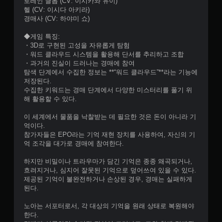
로레인 클롭 (CV: 이시카와 유이)
이
헬 (CV: 이시다 아키라)
할
경매사 (CV: 하야미 쇼)
수
있
◆게임 특징:
습
・3D로 구현된 고성을 자유롭게 탐험
니
・워드 클라우드 시스템을 활용해 단서를 추리하고 조합
다
・과거의 진실이 드러나는 경매에 참여
.
탐색 단계에서 수집한 정보는 **“워드 클라우드”**라는 기능에
저장된다.
적
수집한 키워드는 경매 단계에서 다양한 미스터리를 풀기 위
해 활용할 수 있다.
응
형
이 세계에서 물품을 낙찰받는 데 필요한 것은 돈이 아니라 기
트
억이다.
리
참가자들은 EPO라는 기억 재현 장치를 사용하여, 자신의 기
거
억 조각을 대가로 경매에 참여한다.
효
과
하지만 비밀이나 트라우마가 담긴 기억은 종종 왜곡되거나,
없
흐려지거나, 심지어 잘못된 기억으로 덮어쓰여 있을 수 있다.
이
제공된 기억이 불완전하거나 손상된 경우, 경매는 실패하게
된다.
플
레
노아는 서포터로서, 각 대상의 기억을 원래 상태로 복원해야
이
한다.
가