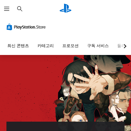
검
색
음
자
조
퍼
량
막
정
즐
컨
(
가
건
트
기
능
너
롤
본
한
뛰
최신 콘텐츠
카테고리
프로모션
구독 서비스
둘러보
)
스
기
개
틱
가
별
게
반
능
적
임
으
전
에
개
로
주
(
별
오
요
기
퍼
디
스
본
즐
오
토
또
)
음
리
는
스
량
및
퍼
틱
을
캐
즐
을
낮
릭
시
반
추
터
퀀
전
고
와
스
시
음
관
를
킬
소
련
거
수