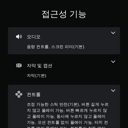
이
플
접근성 기능
레
이
가
능
오디오
게
임
음량 컨트롤, 스크린 리더(기본)
을
플
레
자막 및 캡션
이
할
자막(기본)
때
터
치
기
컨트롤
반
의
조정 가능한 스틱 반전(기본), 버튼 길게 누르
컨
지 않고 플레이 가능, 버튼 빠르게 누르지 않
트
고 플레이 가능, 동시에 누르지 않고 플레이
롤
가능, 모션 컨트롤 없이 플레이 가능, 터치 컨
을
사