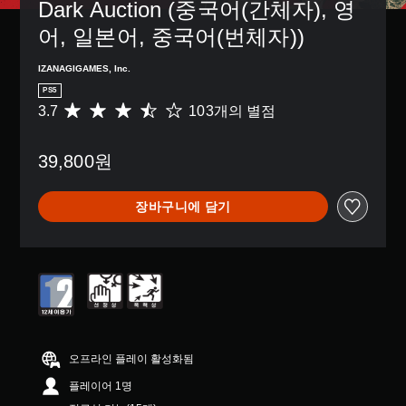
거
된
Dark Auction (중국어(간체자), 영
치
있
할
자
지
어, 일본어, 중국어(번체자))
는
수
막
않
일
있
만
고
부
습
포
IZANAGIGAMES, Inc.
넘
옵
니
함
어
PS5
션
다
됩
갈
3.7
103개의 별점
총
이
.
니
수
1
제
다
있
0
공
.
습
스
39,800원
3
됩
니
크
별
니
다
점
린
다
.
장바구니에 담기
으
리
.
로
더
부
퀵
(
버
터
타
기
튼
5
임
본
길
개
이
)
별
게
벤
중
스
누
트
평
크
르
간
균
린
오프라인 플레이 활성화됨
지
소
3
리
않
플레이어 1명
.
화
더
고
7