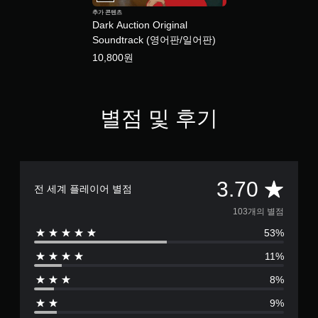
누
로
추가 콘텐츠
르
Dark Auction Original
플
지
레
Soundtrack (영어판/일어판)
않
이
10,800원
고
한
플
부
분
레
부
이
별점 및 후기
터
가
이
능
어
동
서
시
게
에
임
총
3.70
전 세계 플레이어 별점
여
을
러
진
1
103개의 별점
버
행
튼
할
53%
0
을
수
누
있
11%
3
르
도
8%
거
록
별
나
저
9%
길
장
게