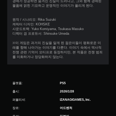
경매가 성공하면 숨겨진 진실이 드러나고, 그와 함께 경매된
능
물품에 얽힌 기묘하고 운명적인 이야기가 풀리게 된다.
트
리
거
원작 / 시나리오: Rika Suzuki
에
캐릭터 디자인: KOHSKE
적
사운드트랙: Yuko Komiyama, Tsukasa Masuko
응
디렉터 겸 프로듀서: Shinsuke Umeda
형
저
※이 게임은 과거의 진실을 알게 된 젊은이들이 평화로운 미
항
래를 향해 나아가는 이야기를 다룬다. 이야기 속에서 역사적
기
전쟁 관련 기억이 모티프로 등장하지만, 본 작품은 전쟁 범죄
능
를 미화하거나 정당화하지 않는다.
을
켜
지
않
고
플랫폼:
PS5
도
게
출시:
2026/1/28
임
을
퍼블리셔:
IZANAGIGAMES, Inc.
플
레
장르:
어드벤처
이