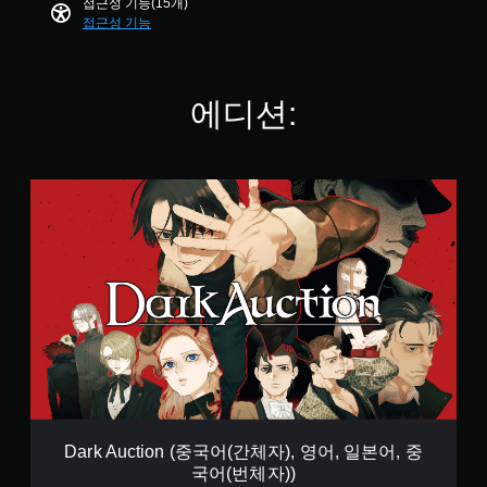
를
접근성 기능(15개)
퀵
플
개
이
접근성 기능
타
레
별
용
임
이
하
이
가
여
벤
게
능
에디션:
트
임
(
버
플
제
튼
레
한
을
이
시
길
D
를
간
게
a
시
내
누
r
작
에
르
k
하
화
지
A
고
면
않
u
설
상
고
c
정
의
도
t
을
안
게
i
조
내
임
o
정
에
을
n
할
따
플
(
수
라
레
중
있
수
이
국
Dark Auction (중국어(간체자), 영어, 일본어, 중
지
행
하
어
만
국어(번체자))
해
고
(