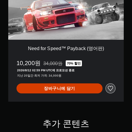
o
i
r
t
S
i
p
o
e
n
e
(
d
영
™
어
P
판
Need for Speed™ Payback (영어판)
a
)
y
10,200원
b
34,000원
70% 할인
34,000원의 원래 가격에서 할인됨
a
2026/8/12 02:59 PM UTC에 프로모션 종료
c
지난 20일간 최저 가격: 34,000원
k
(
장바구니에 담기
영
어
판
)
추가 콘텐츠