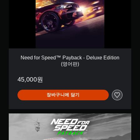
f
o
r
S
p
e
e
d
™
P
Need for Speed™ Payback - Deluxe Edition
a
(영어판)
y
b
a
45,000원
c
k
-
장바구니에 담기
D
e
l
N
u
e
x
e
e
d
E
f
d