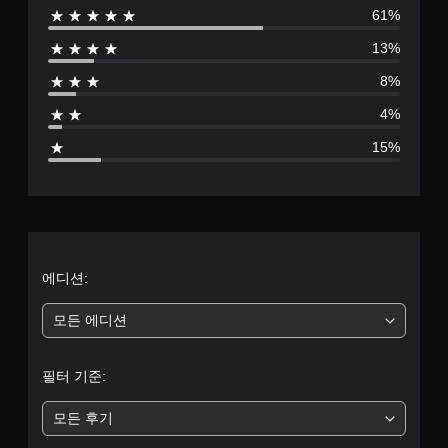
61%
6
13%
2
8%
7
4%
3
15%
별
점
으
로
에디션:
부
모든 에디션
터
필터 기준:
5
모든 후기
개