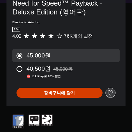
Need for Speed™ Payback - 
Deluxe Edition (영어판)
Electronic Arts Inc.
PS4
4.02
76K개의 별점
총
7
6
K
45,000원
별
점
40,500원
으
45,000원
45,000원의 원래 가격에서 할인됨
로
EA Play로 10% 할인
부
터
5
장바구니에 담기
개
별
중
평
균
4
.
0