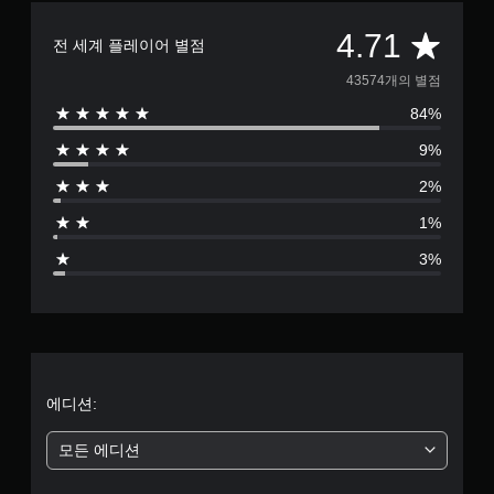
않
든
수
고
총
지
4.71
있
전 세계 플레이어 별점
도
게
습
게
4
임
니
43574개의 별점
임
플
다
을
84%
레
3
.
플
이
9%
레
튜
5
이
토
2%
하
리
7
고
얼
1%
메
을
4
뉴
검
3%
를
토
별
탐
할
색
수
점
할
있
수
습
으
있
니
습
다
로
에디션:
니
.
다
부
.
모든 에디션
게
터
임