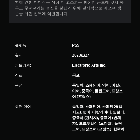
함께 갇힌 아이작은 점점 더 고조되는 함선의 공포에 맞서 싸
가
우고 무너져가는 정신을 붙잡기 위해 필사적으로 애쓰며 생
능
존을 위한 전투에 직면합니다.
게
임
을
플
레
플랫폼:
PS5
이
할
출시:
2023/1/27
때
모
퍼블리셔:
Electronic Arts Inc.
션
컨
장르:
공포
트
음성:
독일어, 스페인어, 영어, 이탈리
롤
아어, 중국어, 폴란드어, 프랑스
을
어 (프랑스)
사
용
화면 언어:
독일어, 스페인어, 스페인어(멕
하
시코), 영어, 이탈리아어, 일본어,
지
중국어 (간체자), 중국어 (번체
않
자), 포르투갈어 (브라질), 폴란
아
드어, 프랑스어 (프랑스), 한국어
도
됩