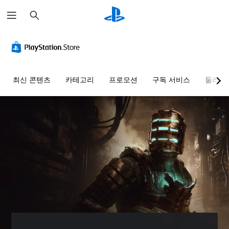
검
색
명
음
자
컨
조
료
량
막
트
정
한
컨
(
롤
가
텍
트
고
러
능
스
롤
급
리
한
최신 콘텐츠
카테고리
프로모션
구독 서비스
둘러보
트
)
매
난
개
핑
이
별
더
게
(
도
적
읽
임
으
고
(
기
의
로
쉬
모
급
기
오
운
든
)
본
디
방
음
)
게
오
식
성
임
사
음
으
대
컨
전
량
로
화
트
설
을
메
가
롤
정
낮
뉴
자
을
된
추
및
막
완
난
고
헤
으
전
이
음
드
로
히
도
소
업
표
사
옵