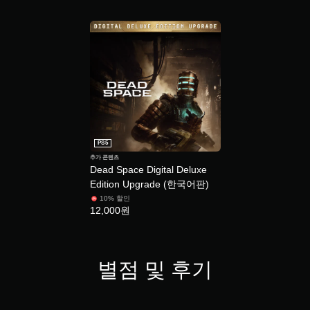
각
트
버
적
롤
튼
으
을
길
로
검
불
게
토
편
할
누
할
수
르
수
있
지
있
습
않
는
니
고
카
다
플
PS5
메
.
레
추가 콘텐츠
라
Dead Space Digital Deluxe
이
움
튜
Edition Upgrade (한국어판)
직
가
토
임
능
10% 할인
리
12,000원
및
버
얼
효
튼
과
리
을
를
마
길
비
인
별점 및 후기
게
활
더
누
성
르
언
화
지
제
할