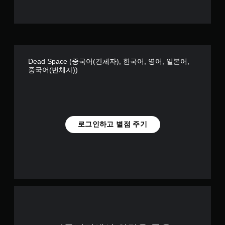
메
일
뉴
시
를
정
탐
지
색
할
할
수
때
있
Dead Space (중국어(간체자), 한국어, 영어, 일본어,
빠
습
중국어(번체자))
르
니
게
다
또
(
는
오
제
프
한
라
로그인하고 별점 주기
시
인
간
플
내
레
에
이
버
에
튼
서
을
만
누
가
르
능
지
)
않
.