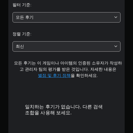
버
일
필터 기준:
튼
5
시
빠
정
모든 후기
개
르
지
게
게
별
누
정렬 기준:
임
르
플
중
지
레
최신
않
이
평
고
또
플
는
모든 후기는 이 게임이나 아이템의 인증된 소유자가 작성하
균
레
영
고 관리자 팀의 평가를 받은 것입니다. 자세한 내용은
상
이
4
별점 및 후기 정책
을 확인하세요.
시
가
청
능
.
중
게
에
7
임
언
을
제
일치하는 후기가 없습니다. 다른 검색
1
플
든
조합을 사용해 보세요.
레
지
개
이
게
하
임
별
고
을