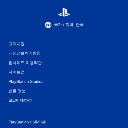
때
터
치
기
국가 / 지역: 한국
반
의
컨
트
고객지원
롤
을
개인정보처리방침
사
용
웹사이트 이용약관
하
지
사이트맵
않
아
PlayStation Studios
도
법률 정보
됩
니
SIE에 대하여
다
.
컨
PlayStation 이용약관
트