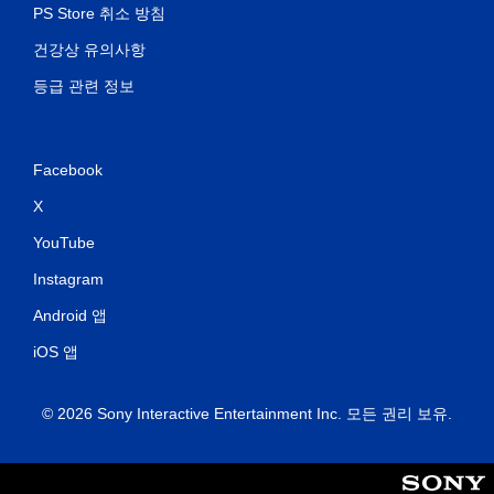
PS Store 취소 방침
롤
러
건강상 유의사항
진
동
등급 관련 정보
없
이
플
레
Facebook
이
X
가
능
YouTube
컨
Instagram
트
롤
Android 앱
러
진
iOS 앱
동
/
햅
© 2026 Sony Interactive Entertainment Inc. 모든 권리 보유.
틱
피
드
백