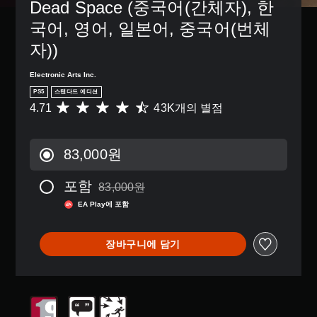
거
디
시
Dead Space (중국어(간체자), 한
용
션
할
스
됩
자
을
국어, 영어, 일본어, 중국어(번체
수
플
니
지
선
있
레
다
자))
정
택
습
이
.
할
하
니
(
수
여
Electronic Arts Inc.
다
H
명
있
전
.
U
PS5
스탠다드 에디션
습
료
반
D
4.71
43K개의 별점
총
니
적
한
)
4
모
다
인
자
텍
3
노
.
게
스
막
K
오
임
83,000원
트
별
더
의
디
가
조
점
읽
도
오
표
포함
정
으
83,000원
기
전
83,000원의 원래 가격에서 할인됨
시
로
모
가
쉬
수
EA Play에 포함
됩
부
든
운
능
준
니
터
스
방
한
을
다
5
피
식
스
낮
장바구니에 담기
.
개
커
으
출
틱
별
의
로
수
민
중
오
자
색
있
감
평
디
막
대
습
도
균
오
이
니
체
(
4
출
표
다