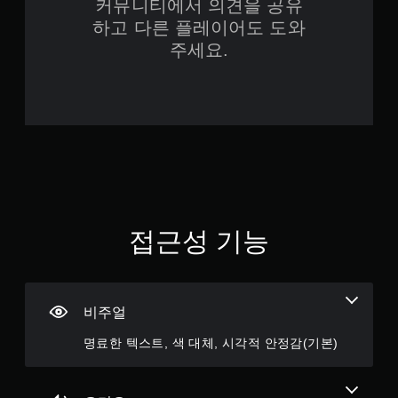
커뮤니티에서 의견을 공유
아
도
하고 다른 플레이어도 도와
수
됩
주세요.
동
니
다
저
.
장
마
동
지
막
시
으
에
로
누
플
르
레
지
이
접근성 기능
않
한
고
부
플
분
레
부
터
이
비주얼
이
가
어
능
명료한 텍스트, 색 대체, 시각적 안정감(기본)
서
동
게
시
임
에