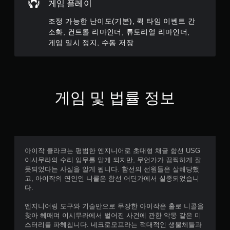
게임 플레이
메
뉴
조정 가능한 난이도(기본), 퀵 타임 이벤트 간
를
소화, 컨트롤 리마인더, 튜토리얼 리마인더,
탐
게임 일시 정지, 수동 저장
색
할
수
있
습
니
게임 및 법률 정보
다
.
모
션
아이작 클라크는 평범한 엔지니어로 초대형 채굴 함선 USG
컨
이시무라의 수리 임무를 맡게 되지만, 무언가가 끔찍하게 잘
트
못되었다는 사실을 알게 됩니다. 함선의 선원들은 살해당했
롤
고, 아이작의 연인인 니콜은 함선 어딘가에서 실종되었습니
없
다.
이
엔지니어링 도구와 기술만으로 무장한 아이작은 홀로 니콜을
플
찾아 헤매며 이시무라에서 벌어진 사건에 관한 악몽 같은 미
레
스터리를 파헤칩니다. 네크로모프라는 적대적인 생물체들과
이