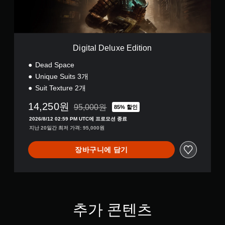
을
시
틱
l
낮
각
에
u
출
적
대
x
수
안
해
e
있
정
수
E
습
Digital Deluxe Edition
감
평
d
니
및
i
(
다
Dead Space
수
t
기
.
Unique Suits 3개
직
i
본
Suit Texture 2개
이
o
)
컨
동
n
14,250원
게
트
95,000원
동
85% 할인
95,000원의 원래 가격에서 할인됨
임
작
롤
2026/8/12 02:59 PM UTC에 프로모션 종료
플
을
리
지난 20일간 최저 가격: 95,000원
레
반
마
이
전
인
장바구니에 담기
또
시
더
는
킬
영
언
수
상
제
있
시
든
습
청
지
니
추가 콘텐츠
중
게
다
에
임
.
시
컨