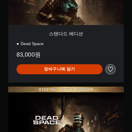
방
표
능
요
에
에
시
한
한
화
서
됩
스
색
면
소
니
을
틱
상
리
다
더
반
의
가
.
쉽
전
안
들
스탠다드 에디션
게
(
내
리
구
에
고
Dead Space
도
분
따
록
급
할
라
83,000원
오
)
수
수
디
있
게
행
오
도
임
장바구니에 담기
해
출
록
에
야
력
변
서
하
을
경
사
는
설
할
용
D
작
정
수
하
i
업
할
있
는
g
)
수
습
각
i
의
있
니
아
t
도
습
다
날
a
전
니
.
로
l
수
다
그
D
준
.
스
e