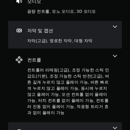
을
오디오
여
진
러
행
음량 컨트롤, 모노 오디오, 3D 오디오
버
할
튼
수
을
있
자막 및 캡션
누
도
르
록
자막(고급), 명료한 자막, 대형 자막
거
저
나
장
길
지
게
점
컨트롤
누
을
르
직
컨트롤러 리매핑(고급), 조정 가능한 스틱 민
지
접
감도(기본), 조정 가능한 스틱 반전(고급), 버
않
만
튼 길게 누르지 않고 플레이 가능, 버튼 빠르
고
들
게 누르지 않고 플레이 가능, 동시에 누르지
도
수
게
않고 플레이 가능, 모션 컨트롤 없이 플레이
있
임
습
가능, 터치 컨트롤 없이 플레이 가능, 컨트롤
을
니
러 진동 없이 플레이 가능, 적응형 트리거 효
플
다
과 없이 플레이 가능
레
.
이
하
고