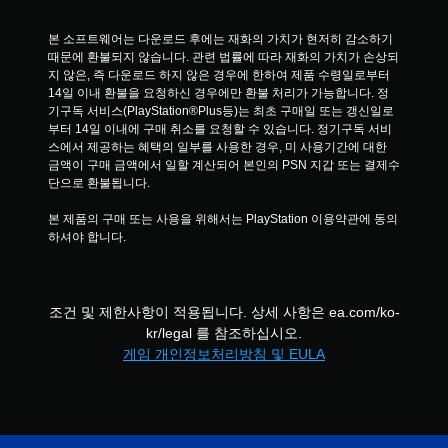
니
다
본 소프트웨어는 다운로드 후에는 재화의 가치가 현저히 감소하기 
.
때문에 환불되지 않습니다. 관련 법률에 따라 재화의 가치가 손상되
지 않은, 즉 다운로드 하지 않은 경우에 한하여 제품 수령일로부터 
터
14일 이내 환불을 요청하신 경우에만 환불 처리가 가능합니다. 정
치
기구독 서비스(PlayStation®Plus등)는 최초 구매일 또는 갱신일로
부터 14일 이내에 구매 취소를 요청할 수 있습니다. 정기구독 서비
컨
스에서 제공하는 혜택의 일부를 사용한 경우, 미 사용기간에 대한 
트
금액이 구매 금액에서 일할 계산되어 본인의 PSN 지갑 또는 결제수
롤
단으로 환불됩니다.
없
이
본 제품의 구매 또는 사용을 위해서는 PlayStation 이용약관에 동의
플
하셔야 합니다.
레
이
가
능
조건 및 제한사항이 적용됩니다. 상세 사항은 ea.com/ko-
kr/legal 를 참조하십시오.
게
게임 개인정보처리방침 및 EULA
임
을
플
레
이
할