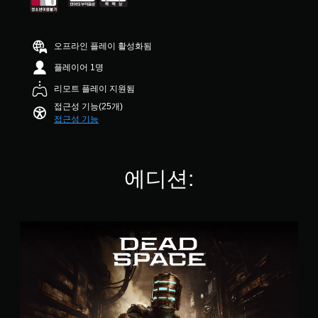
게
.
력
기
시
.
임
7
이
됩
본
을
1
동
니
)
플
퀵
오프라인 플레이 활성화됨
개
일
다
일
레
별
하
타
.
플레이어 1명
부
이
도
임
스
할
록
이
리모트 플레이 지원됨
대
틱
때
설
벤
민
접근성 기능(25개)
형
색
정
트
감
접근성 기능
을
자
할
간
도
인
수
막
옵
소
식
있
더
션
화
하
습
읽
이
에디션:
지
니
퀵
기
제
못
다
타
쉽
공
해
.
임
도
됩
도
이
록
니
지
스
벤
큰
3
다
장
탠
트
폰
D
.
이
다
(
트
오
없
드
제
로
거
디
에
조
한
자
나
오
디
시
정
막
,
션
간
사
이
가
중
내