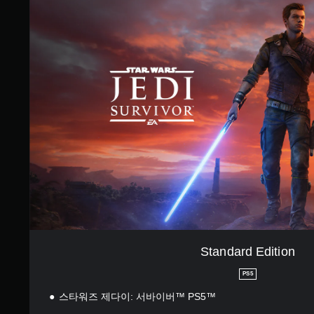
레
t
이
이
a
튜
n
가
토
d
능
리
a
얼
게
r
을
임
d
검
을
E
토
플
d
할
레
i
수
이
t
있
할
i
습
때
o
니
모
n
다
션
.
컨
트
롤
연
을
습
Standard Edition
사
모
용
드
PS5
하
지
게
스타워즈 제다이: 서바이버™ PS5™
않
임