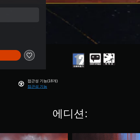
 할인됨
접근성 기능(18개)
접근성 기능
에디션:
D