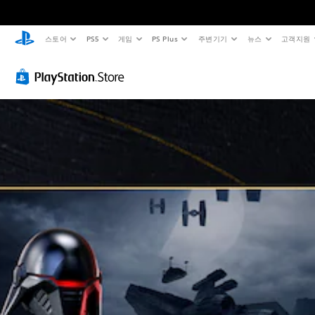
스토어
PS5
게임
PS Plus
주변기기
뉴스
고객지원
고
음
자
컨
조
대
량
막
트
정
비
컨
(
롤
가
비
트
고
러
능
주
롤
급
리
한
얼
)
매
난
개
핑
이
별
주
게
적
(
도
변
임
으
환
의
기
(
로
경
모
본
기
오
에
든
)
본
디
비
음
)
사
오
해
성
전
음
사
캐
대
설
량
전
릭
화
정
을
설
터
가
된
낮
정
,
자
레
추
된
적
막
이
고
난
,
으
아
음
이
아
로