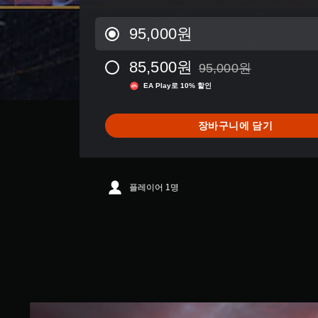
5
있
는
7
습
일
K
니
95,000원
부
별
다
옵
점
.
85,500원
95,000원
션
으
95,000원의 원래 가격에서
이
로
EA Play로 10% 할인
튜
제
부
토
공
터
됩
리
5
장바구니에 담기
니
개
얼
다
별
리
.
중
마
평
인
플레이어 1명
균
모
더
4
션
.
언
컨
2
제
트
6
든
롤
개
지
별
없
게
임
이
플
플
S
레