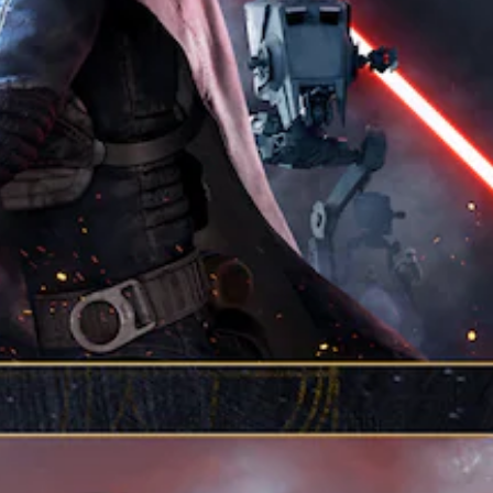
있
디
션
습
오
을
니
출
이
다
력
용
.
이
할
동
수
일
게
있
하
임
습
도
속
니
록
다
도
설
.
(
정
고
할
조
급
수
있
정
)
습
가
게
니
능
임
다
한
의
.
전
스
반
틱
3
적
민
인
D
감
속
오