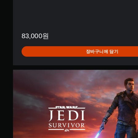
아
진
도
행
됩
결
니
과
다
에
.
영
83,000원
향
을
터
미
장바구니에 담기
치
치
컨
지
트
않
S
는
롤
t
자
없
a
유
이
n
로
플
d
운
레
a
환
이
r
경
d
가
에
E
서
능
d
플
게
i
레
임
t
이