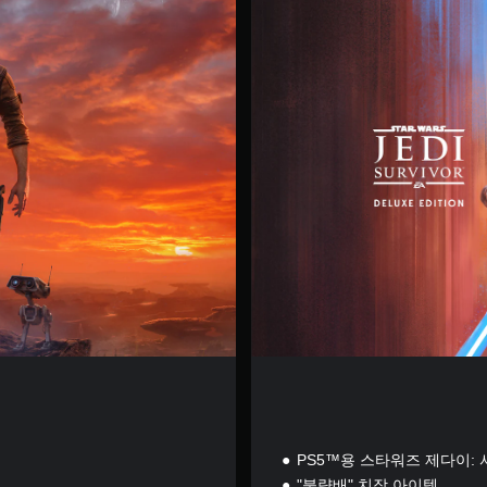
e
l
u
x
e
E
d
i
t
i
o
n
PS5™용 스타워즈 제다이:
"불량배" 치장 아이템