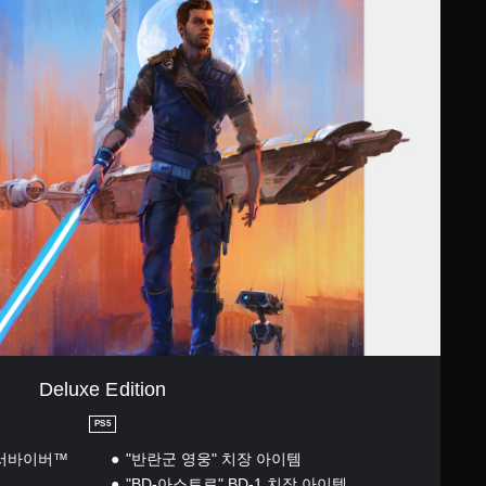
Deluxe Edition
PS5
 서바이버™
"반란군 영웅" 치장 아이템
"BD-아스트로" BD-1 치장 아이템