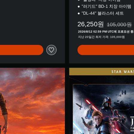
"러기드" BD-1 치장 아이템
"DL-44" 블라스터 세트
26,250원
105,000원
105,000원
2026/8/12 02:59 PM UTC에 프로모션 
지난 20일간 최저 가격: 105,000원
C
r
o
s
s
-
G
e
n
B
u
n