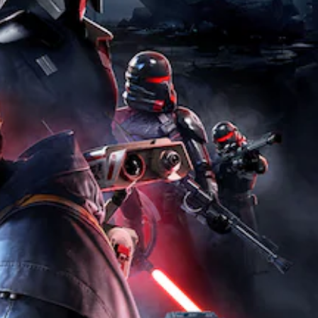
웃
소
도
이
표
옵
거
옵
템
시
션
할
션
및
됩
으
수
을
대
니
로
있
선
화
다
컨
습
택
형
.
트
니
하
사
롤
다
여
물
을
.
전
을
변
반
더
경
적
쉽
모
하
인
게
노
거
게
구
오
나
임
분
디
,
의
하
일
오
도
여
부
전
볼
모
컨
수
수
든
트
준
있
스
롤
을
습
피
재
낮
니
커
배
출
다
의
치
수
.
오
옵