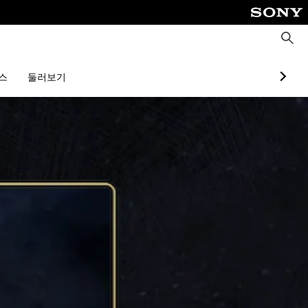
검
색
스
둘러보기