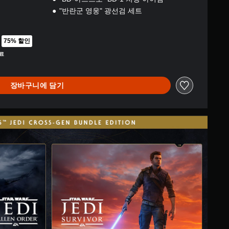
"반란군 영웅" 광선검 세트
75% 할인
의 원래 가격에서 할인됨
종료
장바구니에 담기