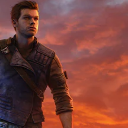
도
도
디
(
를
오
기
늦
사
춰
본
방
서
)
에
더
일
서
천
부
소
천
스
리
히
틱
가
게
민
들
임
감
리
플
도
도
레
옵
록
이
션
오
를
이
디
즐
제
오
길
공
출
수
됩
력
있
니
을
습
다
설
니
.
정
다
할
.
수