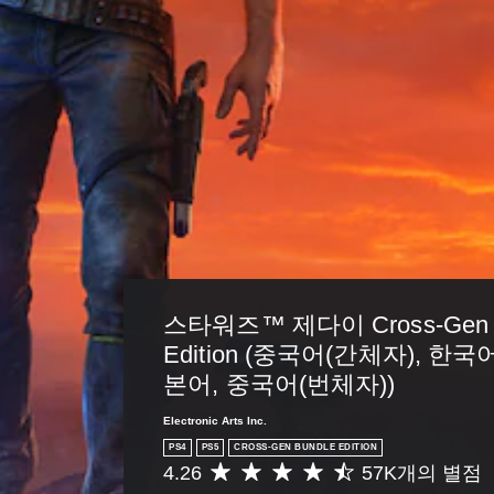
조
있
정
컨
습
가
트
니
능
롤
다
한
리
.
스
마
틱
인
반
더
전
언
(
제
기
든
지
본
게
)
임
스타워즈™ 제다이 Cross-Gen B
스
컨
틱
Edition (중국어(간체자), 한국
트
을
롤
본어, 중국어(번체자))
반
을
전
검
Electronic Arts Inc.
시
토
PS4
PS5
CROSS-GEN BUNDLE EDITION
킬
할
4.26
57K개의 별점
수
총
수
있