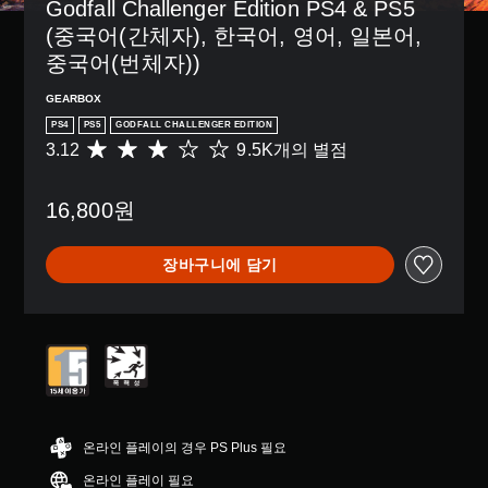
Godfall Challenger Edition PS4 & PS5 
(중국어(간체자), 한국어, 영어, 일본어, 
중국어(번체자))
GEARBOX
PS4
PS5
GODFALL CHALLENGER EDITION
3.12
9.5K개의 별점
총
9
.
16,800원
5
K
별
장바구니에 담기
점
으
로
부
터
5
개
별
중
평
온라인 플레이의 경우 PS Plus 필요
균
온라인 플레이 필요
3