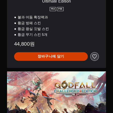
Ultimate Edition
n
PS4
PS5
불과 어둠 확장팩과
황금 방패 스킨
황금 왕실 깃발 스킨
황금 무기 스킨 5개
44,800원
장바구니에 담기
G
o
d
f
a
l
l
C
h