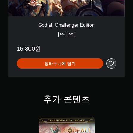
a
l
l
e
n
Godfall Challenger Edition
g
e
PS4
PS5
r
E
16,800원
d
i
t
장바구니에 담기
i
o
n
추가 콘텐츠