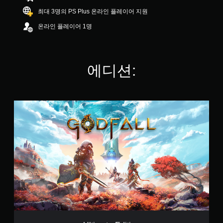
.
최대 3명의 PS Plus 온라인 플레이어 지원
1
2
온라인 플레이어 1명
개
별
에디션:
U
l
t
i
m
a
t
e
E
d
i
t
i
o