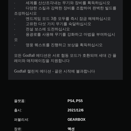
· 세계를 산산조각내는 무기와 장비를 획득하십시오
· 다양한 스킬과 강력한 장비를 조합하여 완벽한 빌드를
조성하십시오
· 엔드게임 모드 3종 모두를 즉시 잠금 해제하십시오
· 고유한 다섯 가지 무기를 숙달하십시오
· 전설 보스에 도전하십시오
· 용광로를 사용해 무기를 강화하고 마법을 부여하십시
오
· 영웅 퀘스트를 진행하고 보상을 획득하십시오
모든 Godfall 에디션은 서로 협동 모드가 호환되며 세대 간 플
레이와 매치메이킹을 지원합니다
Godfall 챌린저 에디션 - 끝은 시작에 불과합니다
플랫폼:
PS4, PS5
출시:
2021/12/6
퍼블리셔:
GEARBOX
장르:
액션