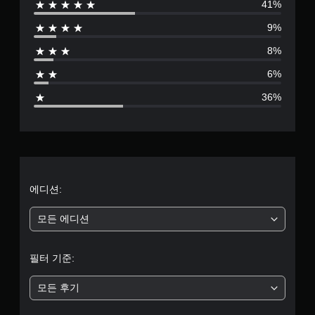
41%
5
9%
7
8%
8
6%
별
36%
점
으
로
부
에디션:
터
모든 에디션
5
필터 기준:
개
모든 후기
별