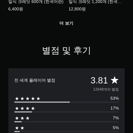
일식 크레딧 600개 (한국어판)
일식 크레딧 1,200개 (한국어
판)
6,400원
12,800원
더 보기
별점 및 후기
총
3.81
전 세계 플레이어 별점
1
12648개의 별점
53%
2
17%
6
7%
4
5%