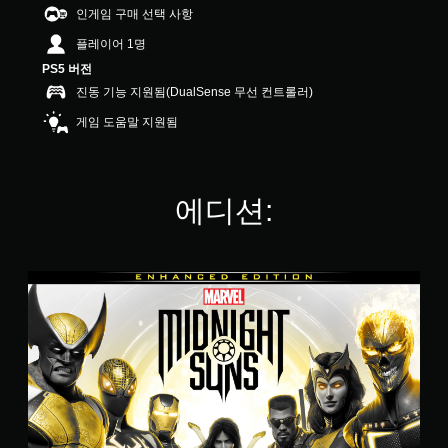
.
인게임 구매 선택 사항
8
플레이어 1명
1
개
PS5 버전
별
진동 기능 지원됨(DualSense 무선 컨트롤러)
게임 도움말 지원됨
에디션:
인
핸
스
드
에
디
션