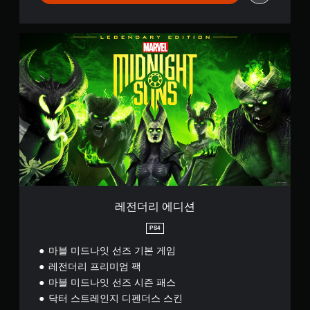
레
전
더
리
에
디
션
레전더리 에디션
PS4
마블 미드나잇 선즈 기본 게임
레전더리 프리미엄 팩
마블 미드나잇 선즈 시즌 패스
닥터 스트레인지 디펜더스 스킨