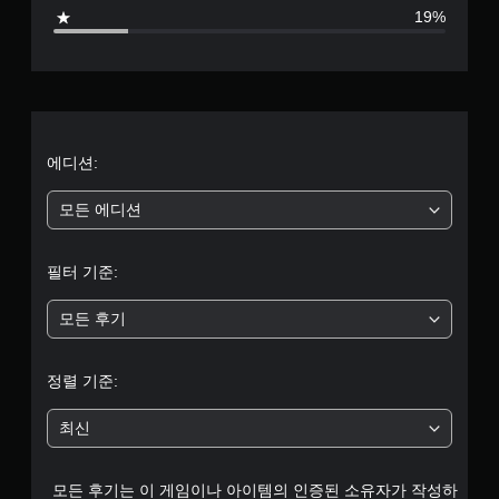
8
19%
별
점
으
로
에디션:
부
모든 에디션
터
필터 기준:
5
모든 후기
개
별
정렬 기준:
중
최신
평
모든 후기는 이 게임이나 아이템의 인증된 소유자가 작성하