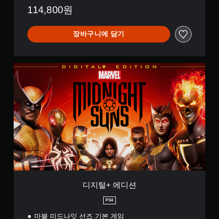
114,800원
장바구니에 담기
디
지
털
+
에
디
션
디지털+ 에디션
PS4
마블 미드나잇 선즈 기본 게임