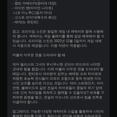
- 캡틴 아메리카(경비대 대장)
- 아이언 맨(아이언 나이트)
-니코 미노루(그림자 마녀)
- 고스트 라이더(복수의 화신)
- 매직(뉴 뮤턴트)
참고: 프리미엄 스킨은 동일한 게임 내 캐릭터와 함께 사용해
야 합니다. 캐릭터는 게임 플레이를 통해 잠금 해제해야 할 수
있습니다. 프리미엄 스킨은 2022년 12월 1일까지 게임 내에
서 자동으로 제공됩니다. 이용 약관이 적용됩니다.
마블의 어두운 면을 드러내야 할 때
악마 릴리스와 그녀의 무시무시한 군단이 히드라의 사악한
군대와 힘을 합칩니다. 이제 마블의 어두운 면을 드러내야 할
때입니다. 헌터로서 여러분의 임무는 베테랑 슈퍼 히어로와
위험한 초능력 전사들이 의외의 조합으로 뭉쳐 탄생한 미드
나잇 선즈를 승리로 이끄는 것입니다. 닥터 스트레인지, 아이
언맨, 블레이드와 같은 전설의 히어로들이 종말의 위기 앞에
서로 간의 차이점을 제쳐두고 협력할 수 있을까요? 세계를 구
하려면 동맹을 맺고, 전설의 미드나잇 선즈로서 팀을 전투로
이끌어야 합니다.
업그레이드 가능한 다양한 캐릭터와 스킬을 활용하여 나만의
특별한 헌터를 만들고, 릴리스의 군단을 어떻게 지하세계로