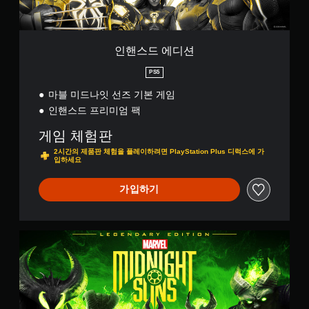
인핸스드 에디션
PS5
마블 미드나잇 선즈 기본 게임
인핸스드 프리미엄 팩
게임 체험판
2시간의 제품판 체험을 플레이하려면 PlayStation Plus 디럭스에 가
입하세요
가입하기
레
전
더
리
에
디