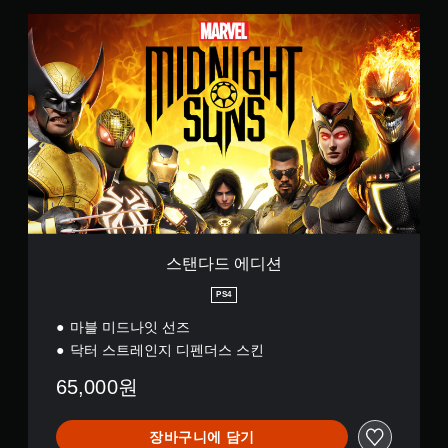
스
탠
다
드
에
디
션
스탠다드 에디션
PS4
마블 미드나잇 선즈
닥터 스트레인지 디펜더스 스킨
65,000원
장바구니에 담기