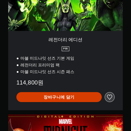
션
레전더리 에디션
PS5
마블 미드나잇 선즈 기본 게임
레전더리 프리미엄 팩
마블 미드나잇 선즈 시즌 패스
114,800원
장바구니에 담기
디
지
털