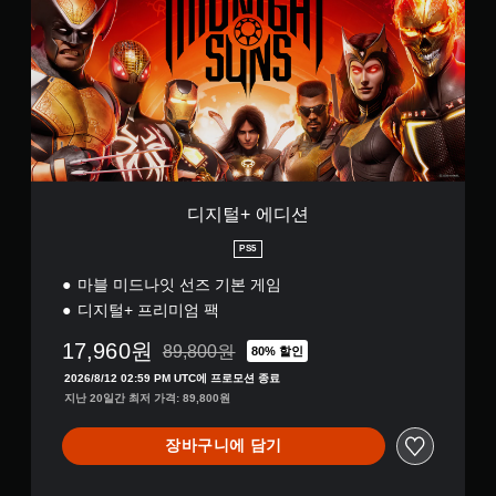
+
에
디
션
디지털+ 에디션
PS5
마블 미드나잇 선즈 기본 게임
디지털+ 프리미엄 팩
17,960원
89,800원
80% 할인
89,800원의 원래 가격에서 할인됨
2026/8/12 02:59 PM UTC에 프로모션 종료
지난 20일간 최저 가격: 89,800원
장바구니에 담기