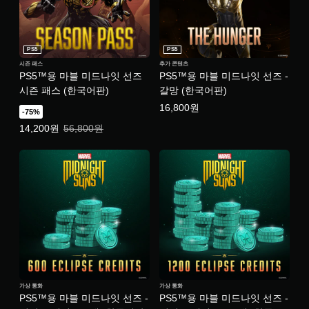
PS5
PS5
시즌 패스
추가 콘텐츠
PS5™용 마블 미드나잇 선즈
PS5™용 마블 미드나잇 선즈 -
시즌 패스 (한국어판)
갈망 (한국어판)
16,800원
-75%
특별가: 14,200원. 일반가: 56,800원.
14,200원
56,800원
가상 통화
가상 통화
PS5™용 마블 미드나잇 선즈 -
PS5™용 마블 미드나잇 선즈 -