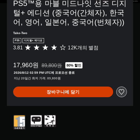
PS5™용 마블 미드나잇 선즈 디지
털+ 에디션 (중국어(간체자), 한국
어, 영어, 일본어, 중국어(번체자))
Take-Two
PS5
디지털+ 에디션
3.81
12K개의 별점
총
1
2
17,960원
K
89,800원
80% 할인
89,800원의 원래 가격에서 할인됨
별
2026/8/12 02:59 PM UTC에 프로모션 종료
점
지난 20일간 최저 가격: 89,800원
으
로
장바구니에 담기
부
터
5
개
별
중
평
균
3