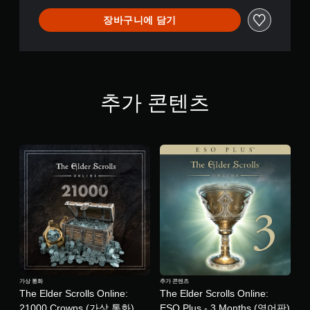
튼
장바구니에 담기
을
누
르
지
않
아
추가 콘텐츠
도
됩
니
다
.
모
션
컨
트
롤
없
이
플
가상 통화
추가 콘텐츠
레
The Elder Scrolls Online:
The Elder Scrolls Online:
이
21000 Crowns (가상 통화)
ESO Plus - 3 Months (영어판)