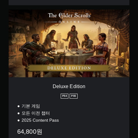
)
을
(
플
중
D
레
국
e
이
어
l
하
(
u
고
간
x
메
체
e
뉴
자
E
를
)
d
탐
,
i
색
영
t
할
어
i
때
,
o
빠
일
n
르
본
Deluxe Edition
게
어
또
)
PS4
PS5
는
제
기본 게임
한
모든 이전 챕터
시
2025 Content Pass
간
내
64,800원
에
버