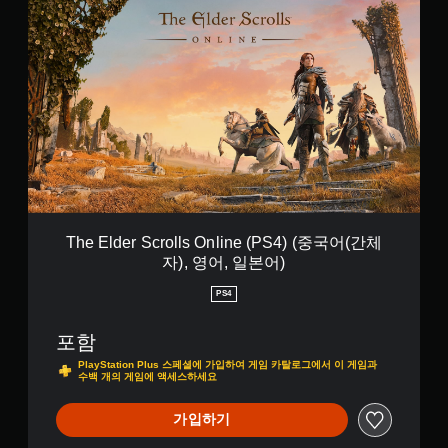
T
을
됩
h
통
니
e
해
다
E
서
.
l
도
d
전
e
버
달
r
튼
됩
S
니
빠
c
다
르
r
.
게
o
l
누
l
르
The Elder Scrolls Online (PS4) (중국어(간체
s
지
자), 영어, 일본어)
O
않
n
PS4
고
l
플
i
레
포함
n
이
e
PlayStation Plus 스페셜에 가입하여 게임 카탈로그에서 이 게임과
가
수백 개의 게임에 액세스하세요
(
P
능
S
가입하기
게
4
임