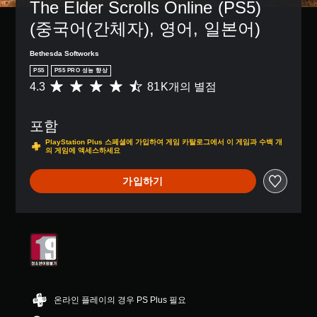
거
된
The Elder Scrolls Online (PS5) 
있
있
중
션
할
자
습
습
에
으
(중국어(간체자), 영어, 일본어)
수
막
니
니
시
로
있
만
다
다
각
컨
습
포
Bethesda Softworks
.
.
적
트
니
함
으
PS5
PS5 PRO 성능 향상
롤
다
됩
로
4.3
81K개의 별점
을
총
튜
음
.
니
불
변
8
토
성
다
편
경
1
리
대
.
할
모
포함
하
K
얼
화
수
노
거
별
PlayStation Plus 스페셜에 가입하여 게임 카탈로그에서 이 게임과 수백 개
리
변
있
나
점
오
의 게임에 액세스하세요
마
환
는
,
으
디
인
카
일
로
음
오
가입하기
메
더
부
부
성
모
라
컨
터
대
언
든
움
트
5
화
제
스
직
롤
개
를
든
피
임
재
별
텍
지
커
및
배
중
스
게
의
효
치
평
트
임
오
과
옵
균
로
플
디
를
션
4
표
레
오
온라인 플레이의 경우 PS Plus 필요
비
을
.
시
이
출
활
이
3
할