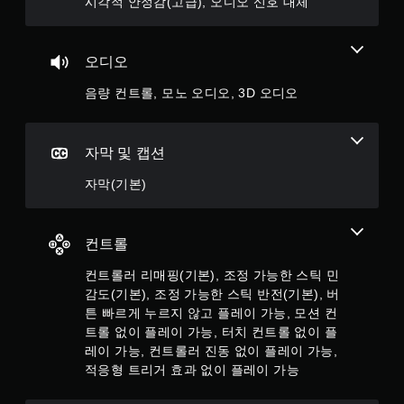
시각적 안정감(고급), 오디오 신호 대체
리
거
효
과
오디오
없
음량 컨트롤, 모노 오디오, 3D 오디오
이
플
레
이
자막 및 캡션
가
자막(기본)
능
트
리
거
컨트롤
에
적
컨트롤러 리매핑(기본), 조정 가능한 스틱 민
응
감도(기본), 조정 가능한 스틱 반전(기본), 버
형
튼 빠르게 누르지 않고 플레이 가능, 모션 컨
저
트롤 없이 플레이 가능, 터치 컨트롤 없이 플
항
레이 가능, 컨트롤러 진동 없이 플레이 가능,
기
적응형 트리거 효과 없이 플레이 가능
능
을
켜