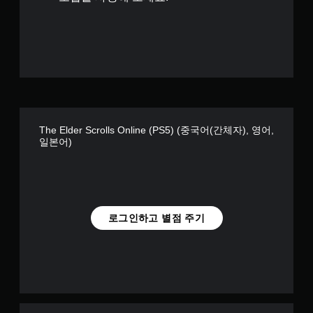
롤
별
러
진
동
없
이
플
레
이
The Elder Scrolls Online (PS5) (중국어(간체자), 영어,
가
일본어)
능
컨
트
롤
러
진
로그인하고 별점 주기
동
/
햅
틱
피
드
백