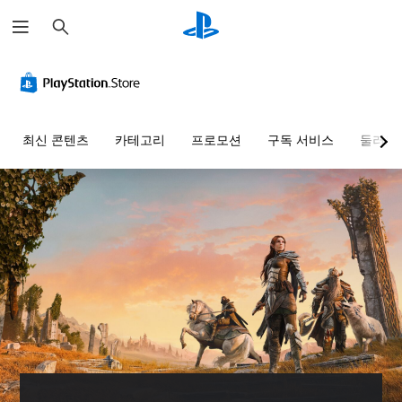
검
색
시
음
자
컨
컨
텍
각
량
막
트
트
스
적
컨
(
롤
롤
트
안
트
기
러
리
대
정
롤
본
리
마
화
최신 콘텐츠
카테고리
프로모션
구독 서비스
둘러보
감
)
매
인
변
개
(
핑
더
환
별
게
고
(
적
임
언
텍
급
으
기
에
제
스
로
)
주
본
든
트
오
요
)
지
대
게
디
스
게
화
임
사
오
토
임
를
플
전
음
리
컨
소
레
설
량
및
트
리
이
정
을
캐
롤
내
또
된
낮
릭
을
어
는
레
추
터
검
읽
영
이
고
와
토
어
상
아
음
관
할
줄
시
웃
소
련
수
수
청
옵