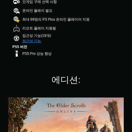
튜
인게임 구매 선택 사항
력
성
용
개
수
토
이
화
할
별
있
온라인 플레이 필요
리
동
할
수
습
얼
일
최대 99명의 PS Plus 온라인 플레이어 지원
수
있
니
을
하
있
습
다
검
리모트 플레이 지원됨
도
으
니
.
토
록
접근성 기능(19개)
며
다
할
설
접근성 기능
,
.
수
빠
정
시
PS5 버전
있
할
른
각
PS5 Pro 성능 향상
습
조
수
적
대
니
정
있
안
화
다
습
가
정
.
다
니
감
능
른
에디션:
다
을
한
플
.
줄
스
레
수
틱
이
있
3
민
어
도
T
D
감
와
록
h
미
오
도
화
e
리
디
(
면
E
설
오
기
중
l
정
앙
본
d
사
된
에
e