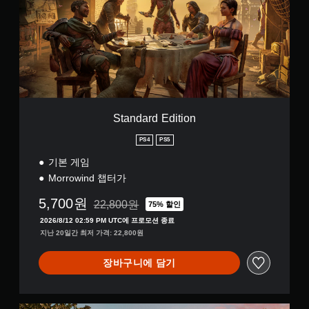
간
d
니
오
틱
체
a
케
신
반
자
r
이
호
전
)
d
션
,
대
(
E
할
영
d
체
기
수
어
i
본
있
오
,
t
)
습
디
일
i
니
오
스
본
o
Standard Edition
다
정
틱
어
n
.
보
을
)
PS4
PS5
가
반
시
전
기본 게임
각
시
Morrowind 챕터가
적
킬
으
수
5,700원
22,800원
75% 할인
로
있
22,800원의 원래 가격에서 할인됨
또
2026/8/12 02:59 PM UTC에 프로모션 종료
는
는
지난 20일간 최저 가격: 22,800원
일
컨
부
트
옵
장바구니에 담기
롤
션
러
이
진
제
동
공