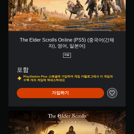
)
방
단
점
r
에
일
어
이
S
서
부
,
표
c
소
스
문
시
r
리
틱
구
된
o
가
민
또
상
l
들
감
는
태
l
리
The Elder Scrolls Online (PS5) (중국어(간체
도
아
로
s
도
옵
이
자), 영어, 일본어)
게
O
록
션
콘
임
n
오
PS5
이
을
을
l
디
제
주
플
i
오
공
고
포함
레
n
출
됩
받
이
e
력
PlayStation Plus 스페셜에 가입하여 게임 카탈로그에서 이 게임과
니
으
할
수백 개의 게임에 액세스하세요
(
을
다
면
수
P
설
.
서
있
S
가입하기
정
더
습
5
할
욱
니
)
조
수
편
다
(
정
있
리
.
중
S
습
가
하
국
t
니
능
게
어
a
다
오
한
커
(
n
.
뮤
디
스