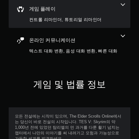
지
게임 플레이
않
고
컨트롤 리마인더, 튜토리얼 리마인더
도
게
임
을
온라인 커뮤니케이션
플
레
텍스트 대화 변환, 음성 대화 변환, 빠른 대화
이
할
수
있
습
게임 및 법률 정보
니
다
.
모든 전설에는 시작이 있으며, The Elder Scrolls Online에서
는 당신이 바로 전설의 시작입니다. TES V: Skyrim의 약
1,000년 전에 있었던 탐리엘의 먼 과거를 다룬 활기 넘치는
챕터에서 나만의 이야기를 써 내려가고 모험과 가능성으로
가득한 세계를 발견하세요.