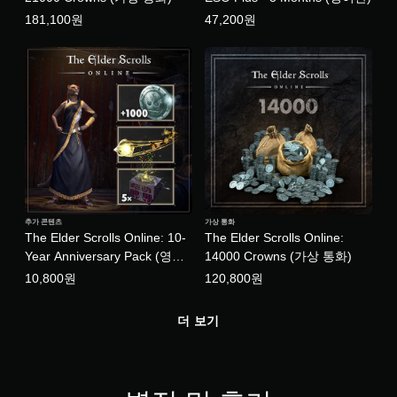
가
181,100원
47,200원
능
게
임
을
플
레
이
할
때
모
션
컨
추가 콘텐츠
가상 통화
트
The Elder Scrolls Online: 10-
The Elder Scrolls Online:
롤
Year Anniversary Pack (영어
14000 Crowns (가상 통화)
을
사
판/일어판)
10,800원
120,800원
용
하
더 보기
지
않
아
도
됩