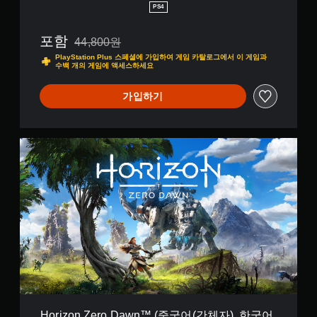
C
PS4
o
m
포함
p
44,800원
44,800원의 원래 가격에서 할인됨
l
PlayStation Plus 스페셜에 가입하여 게임 카탈로그에서 이 게임과
e
수백 개의 게임에 액세스하세요
t
e
가입하기
E
d
i
t
H
i
o
o
r
n
i
P
z
l
o
a
n
y
Z
S
e
t
r
a
o
t
D
i
a
o
w
Horizon Zero Dawn™ (중국어(간체자), 한국어,