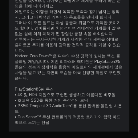
진실을 찾아내며, 다가오는 파멸에서 세계를 구해야 하는 운
명을 향해 나아가세요.
에일로이는 여행을 하면서 독특한 부족과 활기 넘치는 정착
지, 그리고 매력적인 캐릭터와 동료들을 만나게 됩니다.
그러나 이 오픈 월드는 야생 동물과 위험으로 가득한 곳이기
도 합니다. 경이롭지만 치명적이며 적대적인 기계들이 알 수
없는 힘에 의해 폐허가 된 장엄한 풍경 속을 배회합니다.
전투에서는 무시무시한 기계와 사악한 적대 세력을 상대로
흥미로운 무기를 이용해 강력한 전략적 공격을 가할 수 있습
니다.
Horizon Zero Dawn™은 다수의 수상 경력에 빛나는 액션 롤
플레잉 게임입니다. 이번 리마스터 에디션은 PlayStation®5
콘솔의 성능과 잠재력을 활용해 에일로이의 세계관에서 많은
사랑을 받고 있는 자연의 모습을 더욱 선명한 화질로 구현했
습니다.
PlayStation®5판 특징
• 4K 및 HDR 지원으로 구현된 생생하고 아름다운 비주얼
• 초고속 SSD를 통한 거의 즉각적인 로딩
• PS5® Tempest 3D AudioTech1를 통한 완벽한 몰입형 사운
드
• DualSense™ 무선 컨트롤러의 적응형 트리거와 햅틱 피드
백으로 느끼는 전율