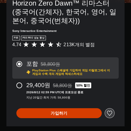
Horizon Zero Dawn™ 리마스터 
(중국어(간체자), 한국어, 영어, 일
본어, 중국어(번체자))
Sony Interactive Entertainment
PS5
PS5 PRO 성능 향상
4.74
213K개의 별점
총
2
1
3
포함
58,800원
K
58,800원의 원래 가격에서 할인됨
PlayStation Plus 스페셜에 가입하여 게임 카탈로그에서 이
별
게임과 수백 개의 게임에 액세스하세요
점
으
29,400원
58,800원
50% 할인
로
58,800원의 원래 가격에서 할인됨
부
2026/8/12 02:59 PM UTC에 프로모션 종료
터
지난 20일간 최저 가격: 58,800원
5
개
가입하기
별
중
평
균