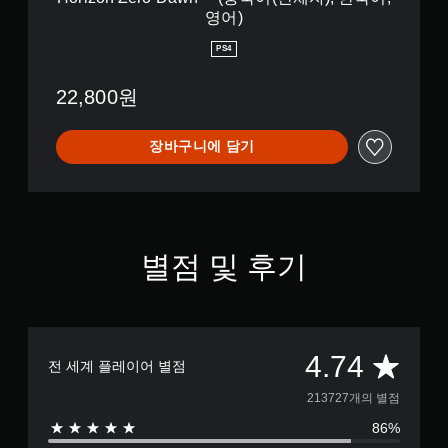
n
n
영어)
®
™
H
(
PS4
i
중
t
국
22,800원
s
어
(
(
중
간
장바구니에 담기
국
체
어
자
(
)
간
,
체
한
자
국
)
별점 및 후기
어
,
,
한
영
국
어
어
)
,
총
4.74
영
전 세계 플레이어 별점
어
2
213727개의 별점
)
86%
1