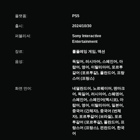
플랫폼:
PS5
출시:
2024/10/30
퍼블리셔:
Sony Interactive
Entertainment
장르:
롤플레잉 게임, 액션
음성:
독일어, 러시아어, 스페인어, 아
랍어, 영어, 이탈리아어, 포르투
갈어 (포르투갈), 폴란드어, 프랑
스어 (프랑스)
화면 언어:
네덜란드어, 노르웨이어, 덴마크
어, 독일어, 러시아어, 스웨덴어,
스페인어, 스페인어(멕시코), 아
랍어, 영어, 이탈리아어, 일본어,
중국어 (간체자), 중국어 (번체
자), 포르투갈어 (브라질), 포르
투갈어 (포르투갈), 폴란드어, 프
랑스어 (프랑스), 핀란드어, 한국
어