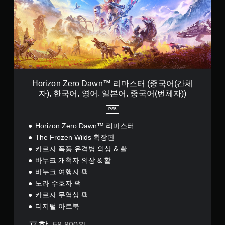
o
n
Z
e
r
o
D
a
w
Horizon Zero Dawn™ 리마스터 (중국어(간체
n
자), 한국어, 영어, 일본어, 중국어(번체자))
™
리
PS5
마
스
Horizon Zero Dawn™ 리마스터
터
The Frozen Wilds 확장판
(
카르자 폭풍 유격병 의상 & 활
중
바누크 개척자 의상 & 활
국
어
바누크 여행자 팩
(
노라 수호자 팩
간
카르자 무역상 팩
체
디지털 아트북
자
)
포함
,