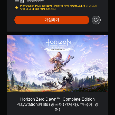
58,800원
58,800원의 원래 가격에서 할인됨
한
PlayStation Plus 스페셜에 가입하여 게임 카탈로그에서 이 게임과
국
수백 개의 게임에 액세스하세요
어
,
가입하기
영
어
,
일
H
본
o
어
r
,
i
중
z
국
o
어
n
(
Z
번
e
체
r
자
o
)
D
)
a
w
Horizon Zero Dawn™: Complete Edition
n
PlayStation®Hits (중국어(간체자), 한국어, 영
™
어)
: