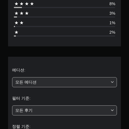
8%
3
3%
7
1%
2
2%
7
별
점
으
에디션:
로
모든 에디션
부
필터 기준:
터
모든 후기
5
개
정렬 기준: