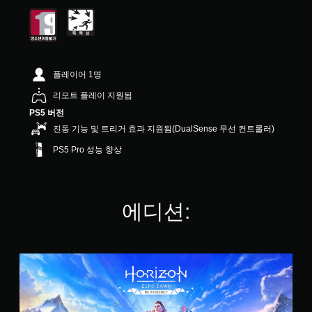
4
.
7
4
개
별
플레이어 1명
리모트 플레이 지원됨
PS5 버전
진동 기능 및 트리거 효과 지원됨(DualSense 무선 컨트롤러)
PS5 Pro 성능 향상
에디션:
H
o
r
i
z