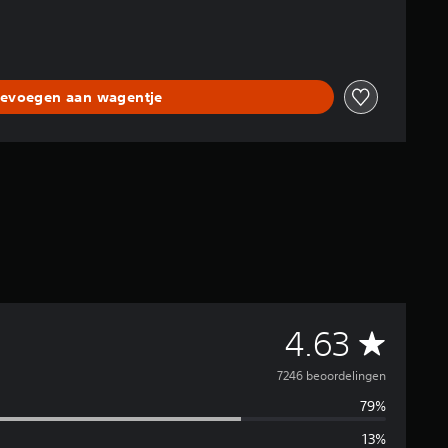
evoegen aan wagentje
G
4.63
e
7246 beoordelingen
79%
m
13%