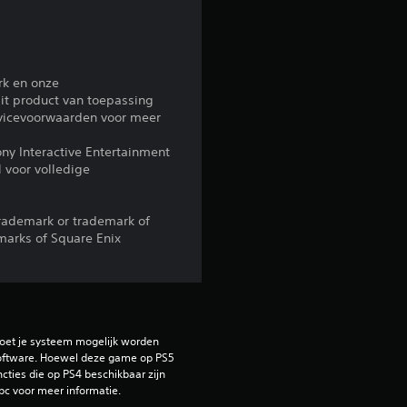
r
d
rk en onze
e
it product van toepassing
rvicevoorwaarden voor meer
l
ony Interactive Entertainment
 voor volledige
i
n
trademark or trademark of
marks of Square Enix
g
4
.
oet je systeem mogelijk worden 
ftware. Hoewel deze game op PS5 
6
ties die op PS4 beschikbaar zijn 
bc voor meer informatie.