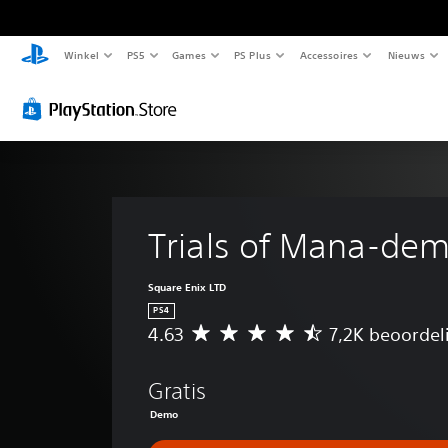
Winkel
PS5
Games
PS Plus
Accessoires
Nieuws
Trials of Mana-de
Square Enix LTD
PS4
4.63
7,2K beoordel
G
e
m
Gratis
i
d
Demo
d