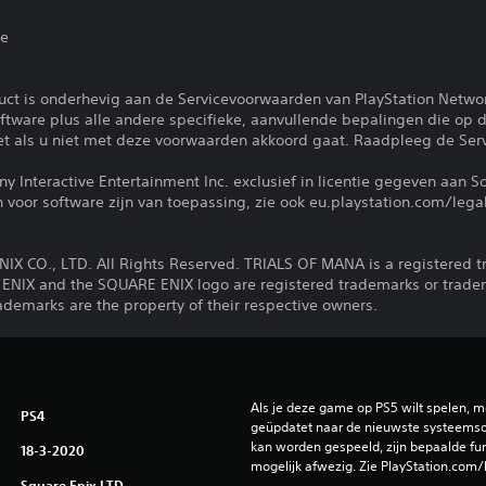
ie
uct is onderhevig aan de Servicevoorwaarden van PlayStation Netwo
tware plus alle andere specifieke, aanvullende bepalingen die op d
iet als u niet met deze voorwaarden akkoord gaat. Raadpleeg de Se
 Interactive Entertainment Inc. exclusief in licentie gegeven aan S
voor software zijn van toepassing, zie ook eu.playstation.com/legal
IX CO., LTD. All Rights Reserved. TRIALS OF MANA is a registered 
 ENIX and the SQUARE ENIX logo are registered trademarks or trade
rademarks are the property of their respective owners.
Als je deze game op PS5 wilt spelen, m
PS4
geüpdatet naar de nieuwste systeemso
kan worden gespeeld, zijn bepaalde func
18-3-2020
mogelijk afwezig. Zie PlayStation.com/
Square Enix LTD