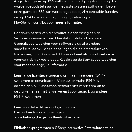
Als je deze game op PS5 wilt spelen, moet je systeem mogelijk 
u
worden geüpdatet naar de nieuwste systeemsoftware. Hoewel 
deze game op PS5 kan worden gespeeld, zijn bepaalde functies 
i
die op PS4 beschikbaar zijn mogelijk afwezig. Zie 
PlayStation.com/bc voor meer informatie.
t
Het downloaden van dit product is onderhevig aan de 
4
Servicevoorwaarden van PlayStation Network en onze 
Gebruiksvoorwaarden voor software plus alle andere 
5
specifieke, aanvullende bepalingen die op dit product van 
toepassing zijn. Download dit product niet als u niet met deze 
1
voorwaarden akkoord gaat. Raadpleeg de Servicevoorwaarden 
voor meer belangrijke informatie.
6
Eenmalige licentievergoeding om naar meerdere PS4™-
9
systemen te downloaden. Voor uw primaire PS4™ is 
aanmelden bij PlayStation Network niet vereist om dit te 
b
gebruiken, maar het is wel vereist voor gebruik op andere 
PS4™-systemen.
e
Lees voordat u dit product gebruikt de 
o
Gezondheidswaarschuwingen
 voor belangrijke gezondheidsinformatie.
o
Bibliotheekprogramma's ©Sony Interactive Entertainment Inc. 