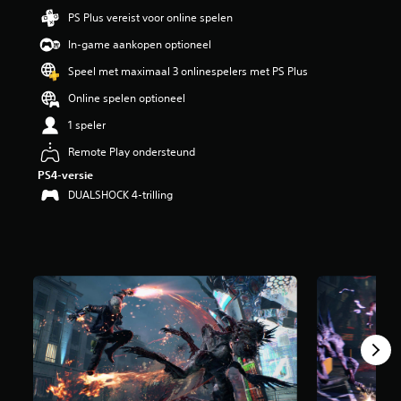
i
PS Plus vereist voor online spelen
n
In-game aankopen optioneel
g
4
Speel met maximaal 3 onlinespelers met PS Plus
.
7
Online spelen optioneel
7
1 speler
/
5
Remote Play ondersteund
s
t
PS4-versie
e
DUALSHOCK 4-trilling
r
r
e
n
u
i
t
4
5
K
b
e
o