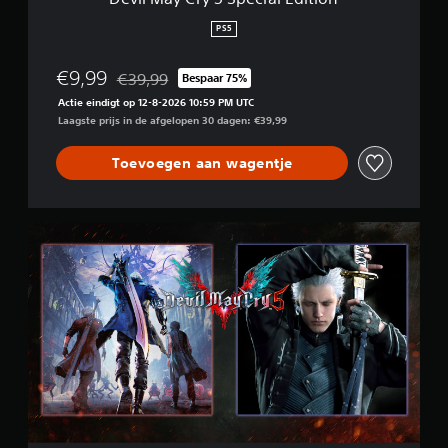
e
c
PS5
i
a
€9,99
€39,99
Bespaar 75%
l
Korting ten opzichte van de oorspronkelijke prijs 
E
Actie eindigt op 12-8-2026 10:59 PM UTC
d
Laagste prijs in de afgelopen 30 dagen: €39,99
i
t
Toevoegen aan wagentje
i
o
n
D
e
v
i
l
M
a
y
C
r
y
5
+