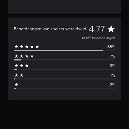
G
4.77
Beoordelingen van spelers wereldwijd
e
45169 beoordelingen
88%
m
7%
i
3%
d
1%
d
2%
e
l
d
e