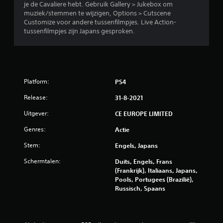
.
je de Cavaliere hebt. Gebruik Gallery > Jukebox om
muziek/stemmen te wijzigen, Options > Cutscene
Customize voor andere tussenfilmpjes. Live Action-
7
tussenfilmpjes zijn Japans gesproken.
7
/
5
Platform:
PS4
s
Release:
31-8-2021
Uitgever:
CE EUROPE LIMITED
t
Genres:
Actie
e
Stem:
Engels, Japans
r
Schermtalen:
Duits, Engels, Frans
r
(Frankrijk), Italiaans, Japans,
Pools, Portugees (Brazilië),
e
Russisch, Spaans
n