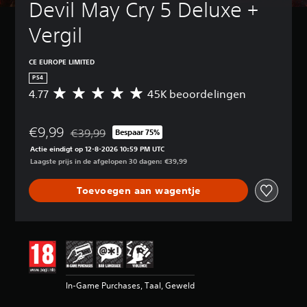
Devil May Cry 5 Deluxe + 
Vergil
CE EUROPE LIMITED
PS4
4.77
45K beoordelingen
G
e
m
€9,99
i
€39,99
Bespaar 75%
Korting ten opzichte van de oorspronkelijke prijs va
d
Actie eindigt op 12-8-2026 10:59 PM UTC
d
Laagste prijs in de afgelopen 30 dagen: €39,99
e
l
Toevoegen aan wagentje
d
e
b
e
o
o
r
d
In-Game Purchases, Taal, Geweld
e
l