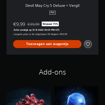
e
Devil May Cry 5 Deluxe + Vergil
l
u
PS4
x
e
€9,99
€39,99
Bespaar 75%
+
Korting ten opzichte van de oorspronkelijke prijs 
V
Actie eindigt op 12-8-2026 10:59 PM UTC
e
Laagste prijs in de afgelopen 30 dagen: €39,99
r
g
Toevoegen aan wagentje
i
l
Add-ons