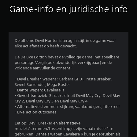
b
Game-info en juridische info
e
o
o
De ultieme Devil Hunter is terug in stijl, in de game waar
elke actiefanaat op heeft gewacht.
r
De Deluxe Edition bevat de volledige game, het speelbare
d
personage Vergil (ook afzonderlijk verkrijgbaar) en de
volgende aanvullende content:
e
- Devil Breaker-wapens: Gerbera GP01, Pasta Breaker,
l
Sweet Surrender, Mega Buster
- Dante-wapen: Cavaliere R
i
- Gevechtsmuziek: 3 tracks elk uit Devil May Cry, Devil May
Cry 2, Devil May Cry 3 en Devil May Cry 4
n
- Alternatieve stemmen: stijlrang-aankondigers, titelkreet
- Live-action cutscenes
g
Let op: Devil Breaker en alternatieve
4
muziek/stemmen/tussenfilmpjes zijn vanaf missie 2 te
gebruiken. Dante's wapen Cavaliere R kun je gebruiken als