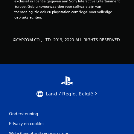
r
exclusief in licentie gegeven aan Sony Interactive Entertainment 
Europe. Gebruiksvoorwaarden voor software zijn van 
d
toepassing, zie ook eu.playstation.com/legal voor volledige 
gebruiksrechten.
e
l
©CAPCOM CO., LTD. 2019, 2020 ALL RIGHTS RESERVED.
i
n
g
e
n
Land / Regio: België
Ondersteuning
Privacy en cookies
Website-gebruiksvoorwaarden