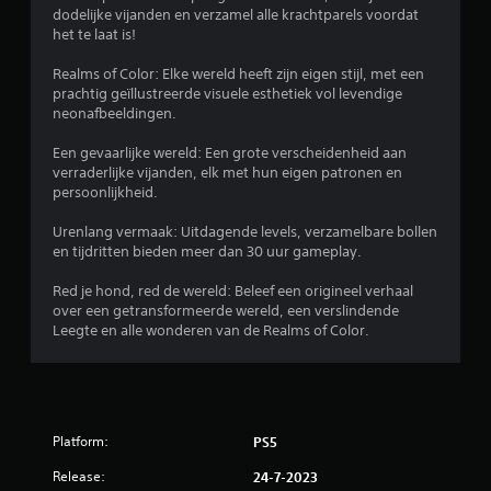
dodelijke vijanden en verzamel alle krachtparels voordat
n
het te laat is!
g
Realms of Color: Elke wereld heeft zijn eigen stijl, met een
prachtig geïllustreerde visuele esthetiek vol levendige
3
neonafbeeldingen.
.
Een gevaarlijke wereld: Een grote verscheidenheid aan
verraderlijke vijanden, elk met hun eigen patronen en
persoonlijkheid.
6
Urenlang vermaak: Uitdagende levels, verzamelbare bollen
5
en tijdritten bieden meer dan 30 uur gameplay.
/
Red je hond, red de wereld: Beleef een origineel verhaal
over een getransformeerde wereld, een verslindende
5
Leegte en alle wonderen van de Realms of Color.
s
t
e
Platform:
PS5
Release:
r
24-7-2023