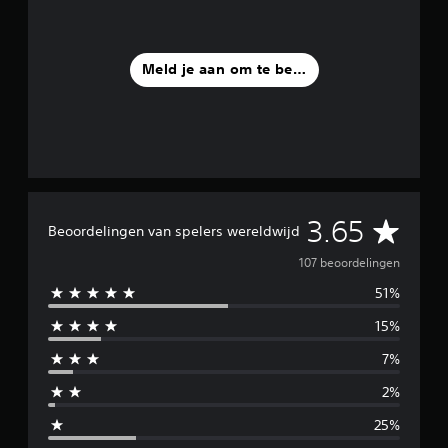
Meld je aan om te beoordelen
G
3.65
Beoordelingen van spelers wereldwijd
e
107 beoordelingen
51%
m
15%
i
7%
d
2%
d
25%