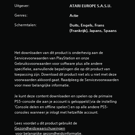
Uitgever:
ATARI EUROPE S.A.S.U.
r
Genres:
Actie
e
Schermtalen:
Duits, Engels, Frans
n
(Frankrijk), Japans, Spaans
u
i
Het downloaden van dit product is onderhevig aan de 
Servicevoorwaarden van PlayStation en onze 
t
Gebruiksvoorwaarden voor software plus alle andere 
specifieke, aanvullende bepalingen die op dit product van 
1
toepassing zijn. Download dit product niet als u niet met deze 
voorwaarden akkoord gaat. Raadpleeg de Servicevoorwaarden 
voor meer belangrijke informatie.
0
Je kunt deze content downloaden en spelen op de primaire 
7
PS5-console die aan je account is gekoppeld (via de instelling 
'Console delen en offline spelen') en op alle andere PS5-
b
consoles wanneer je inlogt met hetzelfde account.
e
Lees voordat u dit product gebruikt de 
Gezondheidswaarschuwingen
o
 voor belangrijke gezondheidsinformatie.