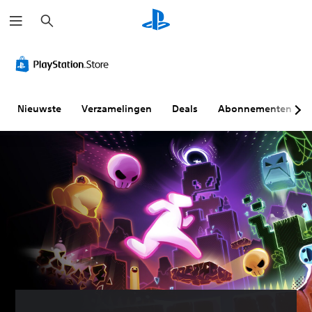
Z
o
e
k
e
n
Nieuwste
Verzamelingen
Deals
Abonnementen