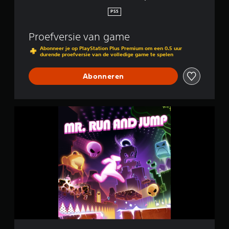
PS5
Proefversie van game
Abonneer je op PlayStation Plus Premium om een 0.5 uur
durende proefversie van de volledige game te spelen
Abonneren
M
r
.
R
u
n
a
n
d
J
u
m
p