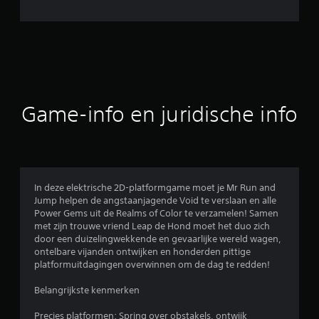
e
l
d
e
b
Game-info en juridische info
e
o
o
In deze elektrische 2D-platformgame moet je Mr Run and
Jump helpen de angstaanjagende Void te verslaan en alle
r
Power Gems uit de Realms of Color te verzamelen! Samen
met zijn trouwe vriend Leap de Hond moet het duo zich
d
door een duizelingwekkende en gevaarlijke wereld wagen,
ontelbare vijanden ontwijken en honderden pittige
e
platformuitdagingen overwinnen om de dag te redden!
l
Belangrijkste kenmerken
i
Precies platformen: Spring over obstakels, ontwijk