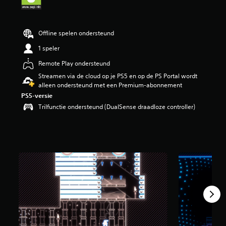
g
3
.
Offline spelen ondersteund
6
5
1 speler
/
5
Remote Play ondersteund
s
Streamen via de cloud op je PS5 en op de PS Portal wordt
t
alleen ondersteund met een Premium-abonnement
e
PS5-versie
r
r
Trilfunctie ondersteund (DualSense draadloze controller)
e
n
u
i
t
1
0
7
b
e
o
o
r