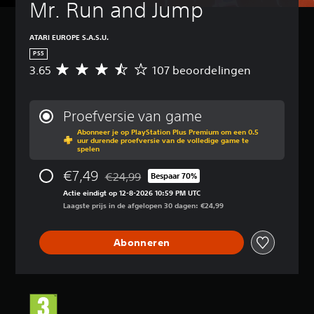
Mr. Run and Jump
ATARI EUROPE S.A.S.U.
PS5
3.65
107 beoordelingen
G
e
m
i
Proefversie van game
d
Abonneer je op PlayStation Plus Premium om een 0.5
d
uur durende proefversie van de volledige game te
e
spelen
l
d
€7,49
€24,99
Bespaar 70%
Korting ten opzichte van de oorspronkelijke p
e
Actie eindigt op 12-8-2026 10:59 PM UTC
b
Laagste prijs in de afgelopen 30 dagen: €24,99
e
o
o
Abonneren
r
d
e
l
i
n