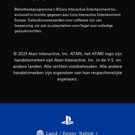
o
Bibliotheekprogramma's ©Sony Interactive Entertainment Inc. 
exclusief in licentie gegeven aan Sony Interactive Entertainment 
r
Europe. Gebruiksvoorwaarden voor software zijn van 
toepassing, zie ook eu.playstation.com/legal voor volledige 
d
gebruiksrechten.
e
l
© 2023 Atari Interactive, Inc. ATARI, het ATARI logo zijn
handelsmerken van Atari Interactive, Inc. in de V.S. en
i
andere landen. Alle rechten voorbehouden. Alle andere
handelsmerken zijn eigendom van hun respectievelijke
n
eigenaars.
g
e
n
Land / Regio: België