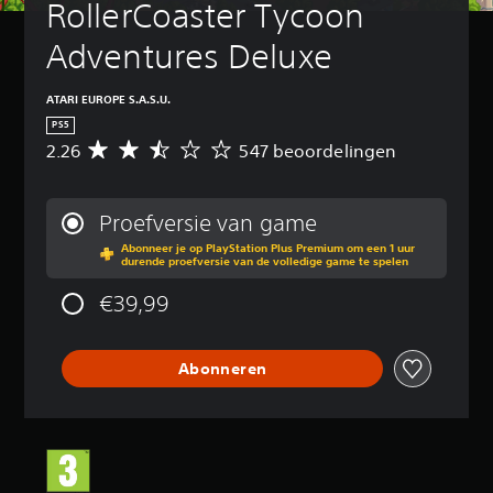
RollerCoaster Tycoon 
Adventures Deluxe
ATARI EUROPE S.A.S.U.
PS5
2.26
547 beoordelingen
G
e
m
i
Proefversie van game
d
Abonneer je op PlayStation Plus Premium om een 1 uur
d
durende proefversie van de volledige game te spelen
e
l
€39,99
d
e
b
Abonneren
e
o
o
r
d
e
l