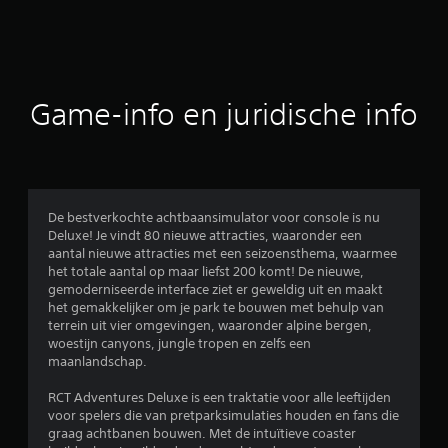
d
e
b
Game-info en juridische info
e
o
o
De bestverkochte achtbaansimulator voor console is nu
Deluxe! Je vindt 80 nieuwe attracties, waaronder een
r
aantal nieuwe attracties met een seizoensthema, waarmee
het totale aantal op maar liefst 200 komt! De nieuwe,
d
gemoderniseerde interface ziet er geweldig uit en maakt
het gemakkelijker om je park te bouwen met behulp van
e
terrein uit vier omgevingen, waaronder alpine bergen,
woestijn canyons, jungle tropen en zelfs een
l
maanlandschap.
i
RCT Adventures Deluxe is een traktatie voor alle leeftijden
voor spelers die van pretparksimulaties houden en fans die
n
graag achtbanen bouwen. Met de intuïtieve coaster