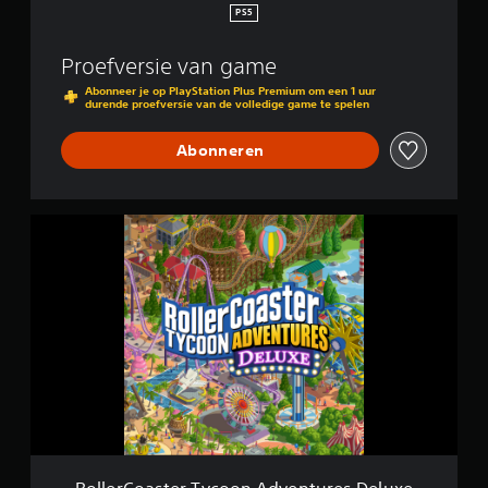
c
PS5
o
o
Proefversie van game
n
A
Abonneer je op PlayStation Plus Premium om een 1 uur
durende proefversie van de volledige game te spelen
d
v
e
Abonneren
n
t
u
R
r
o
e
l
s
l
D
e
e
r
l
C
u
o
x
a
e
s
t
e
r
T
RollerCoaster Tycoon Adventures Deluxe