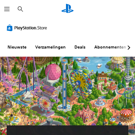
Z
o
e
k
e
n
Nieuwste
Verzamelingen
Deals
Abonnementen