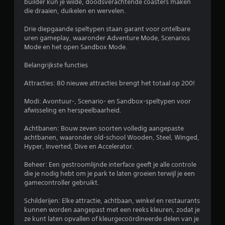
builder kun je wilde, doodsverachtende coasters maken
g
die draaien, duikelen en wervelen.
2
Drie diepgaande speltypen staan garant voor ontelbare
uren gameplay, waaronder Adventure Mode, Scenarios
.
Mode en het open Sandbox Mode.
Belangrijkste functies
2
Attracties: 80 nieuwe attracties brengt het totaal op 200!
6
Modi: Avontuur-, Scenario- en Sandbox-speltypen voor
/
afwisseling en herspeelbaarheid.
5
Achtbanen: Bouw zeven soorten volledig aangepaste
achtbanen, waaronder old-school Wooden, Steel, Winged,
s
Hyper, Inverted, Dive en Accelerator.
t
Beheer: Een gestroomlijnde interface geeft je alle controle
die je nodig hebt om je park te laten groeien terwijl je een
e
gamecontroller gebruikt.
r
Schilderijen: Elke attractie, achtbaan, winkel en restaurants
kunnen worden aangepast met een reeks kleuren, zodat je
r
ze kunt laten opvallen of kleurgecoördineerde delen van je