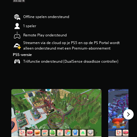
i
n
g
Offline spelen ondersteund
2
1 speler
.
2
Remote Play ondersteund
6
Streamen via de cloud op je PS5 en op de PS Portal wordt
/
alleen ondersteund met een Premium-abonnement
5
s
PS5-versie
t
Trilfunctie ondersteund (DualSense draadloze controller)
e
r
r
e
n
u
i
t
5
4
7
b
e
o