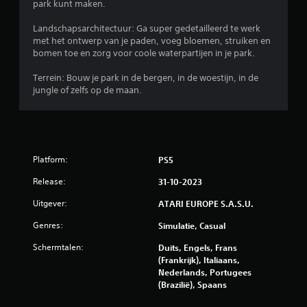
park kunt maken.
e
Landschapsarchitectuur: Ga super gedetailleerd te werk
n
met het ontwerp van je paden, voeg bloemen, struiken en
bomen toe en zorg voor coole waterpartijen in je park.
u
Terrein: Bouw je park in de bergen, in de woestijn, in de
i
jungle of zelfs op de maan.
t
5
Platform:
PS5
4
Release:
31-10-2023
7
Uitgever:
ATARI EUROPE S.A.S.U.
b
Genres:
Simulatie, Casual
e
Schermtalen:
Duits, Engels, Frans
(Frankrijk), Italiaans,
o
Nederlands, Portugees
(Brazilië), Spaans
o