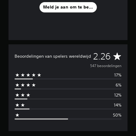
Meld je aan om te beoordelen
G
2.26
Beoordelingen van spelers wereldwijd
e
547 beoordelingen
17%
m
6%
i
12%
d
14%
d
50%
e
l