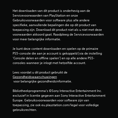
r
Het downloaden van dit product is onderhevig aan de 
d
Servicevoorwaarden van PlayStation en onze 
Gebruiksvoorwaarden voor software plus alle andere 
e
specifieke, aanvullende bepalingen die op dit product van 
toepassing zijn. Download dit product niet als u niet met deze 
l
voorwaarden akkoord gaat. Raadpleeg de Servicevoorwaarden 
voor meer belangrijke informatie.
i
Je kunt deze content downloaden en spelen op de primaire 
n
PS5-console die aan je account is gekoppeld (via de instelling 
'Console delen en offline spelen') en op alle andere PS5-
g
consoles wanneer je inlogt met hetzelfde account.
e
Lees voordat u dit product gebruikt de 
Gezondheidswaarschuwingen
n
 voor belangrijke gezondheidsinformatie.
Bibliotheekprogramma's ©Sony Interactive Entertainment Inc. 
exclusief in licentie gegeven aan Sony Interactive Entertainment 
Europe. Gebruiksvoorwaarden voor software zijn van 
toepassing, zie ook eu.playstation.com/legal voor volledige 
gebruiksrechten.