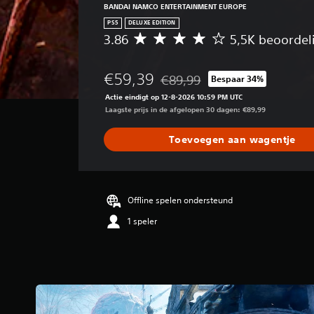
BANDAI NAMCO ENTERTAINMENT EUROPE
PS5
DELUXE EDITION
3.86
5,5K beoordel
G
e
m
€59,39
€89,99
Bespaar 34%
i
Korting ten opzichte van de oorsp
d
Actie eindigt op 12-8-2026 10:59 PM UTC
d
Laagste prijs in de afgelopen 30 dagen: €89,99
e
l
Toevoegen aan wagentje
d
e
b
e
o
Offline spelen ondersteund
o
1 speler
r
d
e
l
i
n
g