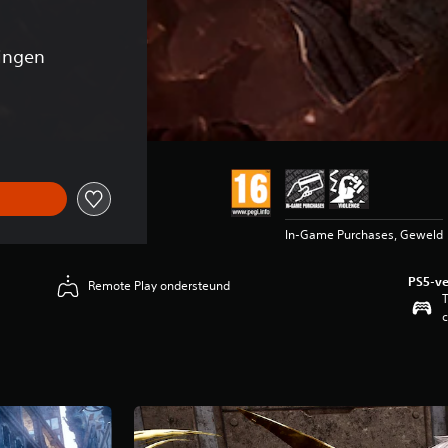
ingen
ronkelijke prijs van €89,99
In-Game Purchases, Geweld
PS5-ve
Remote Play ondersteund
T
c