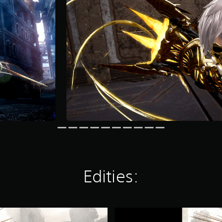
Edities:
C
O