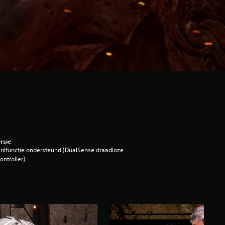
rsie
rilfunctie ondersteund (DualSense draadloze
ontroller)