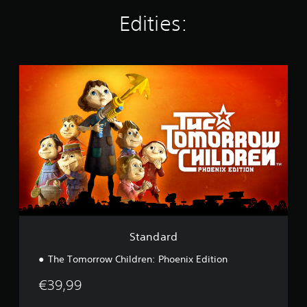
r
d
Edities:
e
l
i
n
S
g
t
e
a
n
n
d
a
r
d
Standard
The Tomorrow Children: Phoenix Edition
€39,99