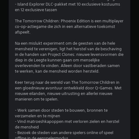
- Island Explorer DLC-pakket met 10 exclusieve kostuums
d
en 12 exclusieve tassen
e
The Tomorrow Children: Phoenix Edition is een multiplayer
co-op-actiegame die zich in een alternatieve toekomst
l
afspeelt.
i
Na een mislukt experiment om de geesten van de hele
mensheid te verenigen, ligt het herstel van de beschaving
n
in de handen van Project Clones: nieuwe levensvormen die
diep in de Leegte kunnen gaan om menselijke
g
overlevenden te vinden. Alleen door vastberaden samen
te werken, kan de mensheid worden hersteld.
4
Keer terug naar de wereld van The Tomorrow Children in
.
een gloednieuw avontuur ontwikkeld door Q-Games. Met
nieuwe eilanden, nieuwe uitrusting en allerlei nieuwe
manieren om te spelen.
7
- Werk samen door steden te bouwen, bronnen te
/
verzamelen en te mijnen
- Vind matroeshkapoppen met verloren zielen en herstel
5
de mensheid
- Bezoek de steden van andere spelers online of speel
s
offline in de eenspelermodus