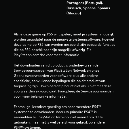
Portugees (Portugal),
b
Russisch, Spaans, Spaans
(Mexico)
e
o
Als je deze game op PS5 wilt spelen, moet je systeem mogelijk 
o
worden geüpdatet naar de nieuwste systeemsoftware. Hoewel 
deze game op PS5 kan worden gespeeld, zijn bepaalde functies 
r
die op PS4 beschikbaar zijn mogelijk afwezig. Zie 
PlayStation.com/bc voor meer informatie.
d
Het downloaden van dit product is onderhevig aan de 
e
Servicevoorwaarden van PlayStation Network en onze 
Gebruiksvoorwaarden voor software plus alle andere 
l
specifieke, aanvullende bepalingen die op dit product van 
toepassing zijn. Download dit product niet als u niet met deze 
i
voorwaarden akkoord gaat. Raadpleeg de Servicevoorwaarden 
voor meer belangrijke informatie.
n
Eenmalige licentievergoeding om naar meerdere PS4™-
g
systemen te downloaden. Voor uw primaire PS4™ is 
aanmelden bij PlayStation Network niet vereist om dit te 
e
gebruiken, maar het is wel vereist voor gebruik op andere 
PS4™-systemen.