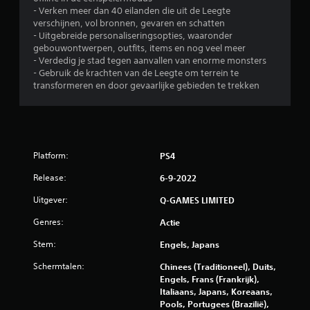
- Verken meer dan 40 eilanden die uit de Leegte
t
verschijnen, vol bronnen, gevaren en schatten
- Uitgebreide personaliseringsopties, waaronder
e
gebouwontwerpen, outfits, items en nog veel meer
- Verdedig je stad tegen aanvallen van enorme monsters
r
- Gebruik de krachten van de Leegte om terrein te
transformeren en door gevaarlijke gebieden te trekken
r
e
n
Platform:
PS4
u
Release:
6-9-2022
i
Uitgever:
Q-GAMES LIMITED
t
Genres:
Actie
Stem:
6
Engels, Japans
Schermtalen:
Chinees (Traditioneel), Duits,
8
Engels, Frans (Frankrijk),
Italiaans, Japans, Koreaans,
3
Pools, Portugees (Brazilië),