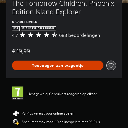
The Tomorrow Children: Phoenix 
Edition Island Explorer
Q-GAMES LIMITED
PS4
ISLAND EXPLORER BUNDLE
4.7
683 beoordelingen
G
e
m
€49,99
i
d
d
Toevoegen aan wagentje
e
l
d
e
b
e
Licht geweld, Gebruikers reageren op elkaar
o
o
r
d
PS Plus vereist voor online spelen
e
Speel met maximaal 10 onlinespelers met PS Plus
l
i