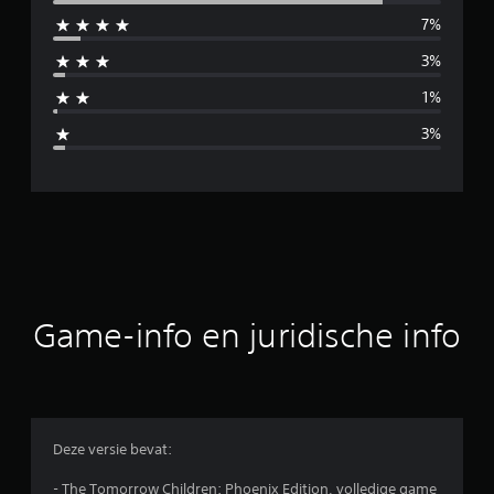
7%
i
3%
d
1%
d
3%
e
l
d
e
b
Game-info en juridische info
e
o
o
Deze versie bevat:
r
- The Tomorrow Children: Phoenix Edition, volledige game