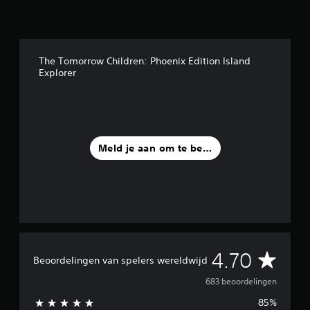
The Tomorrow Children: Phoenix Edition Island
Explorer
Meld je aan om te beoordelen
G
4.70
Beoordelingen van spelers wereldwijd
e
683 beoordelingen
85%
m