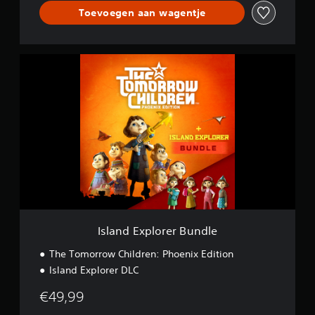
Toevoegen aan wagentje
I
s
l
a
n
d
E
x
p
l
o
r
e
r
Island Explorer Bundle
B
u
The Tomorrow Children: Phoenix Edition
n
Island Explorer DLC
d
l
€49,99
e