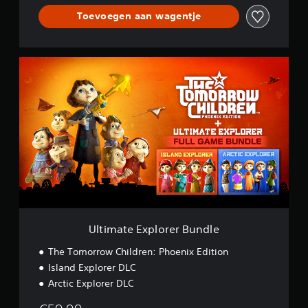
Toevoegen aan wagentje
U
l
t
i
m
a
t
e
E
x
p
l
o
r
Ultimate Explorer Bundle
e
r
The Tomorrow Children: Phoenix Edition
B
Island Explorer DLC
u
Arctic Explorer DLC
n
d