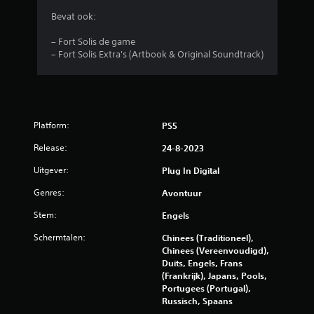
Bevat ook:
5
– Fort Solis de game
s
– Fort Solis Extra's (Artbook & Original Soundtrack)
t
e
r
Platform:
PS5
r
Release:
24-8-2023
Uitgever:
Plug In Digital
e
Genres:
Avontuur
n
Stem:
Engels
u
Schermtalen:
Chinees (Traditioneel),
i
Chinees (Vereenvoudigd),
Duits, Engels, Frans
(Frankrijk), Japans, Pools,
t
Portugees (Portugal),
Russisch, Spaans
2