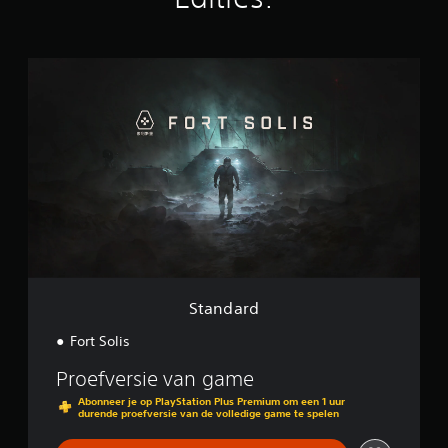
p
e
e
l
r
i
s
S
n
o
t
g
n
a
e
a
n
n
g
d
e
a
s
r
o
d
n
d
e
r
t
i
Standard
t
e
Fort Solis
l
s
Proefversie van game
z
i
Abonneer je op PlayStation Plus Premium om een 1 uur
durende proefversie van de volledige game te spelen
e
n