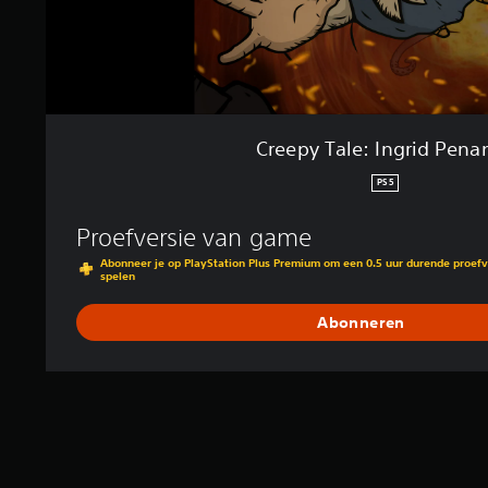
g
r
i
d
P
e
n
Creepy Tale: Ingrid Pena
a
n
PS5
c
e
Proefversie van game
Abonneer je op PlayStation Plus Premium om een 0.5 uur durende proefv
spelen
Abonneren