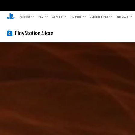
Winkel
PS5
Games
PS Plus
Accessoires
Nieuws