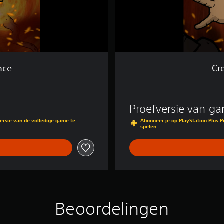
g
r
i
d
P
e
n
nce
Cr
a
n
c
e
Proefversie van g
ersie van de volledige game te
Abonneer je op PlayStation Plus 
spelen
Beoordelingen