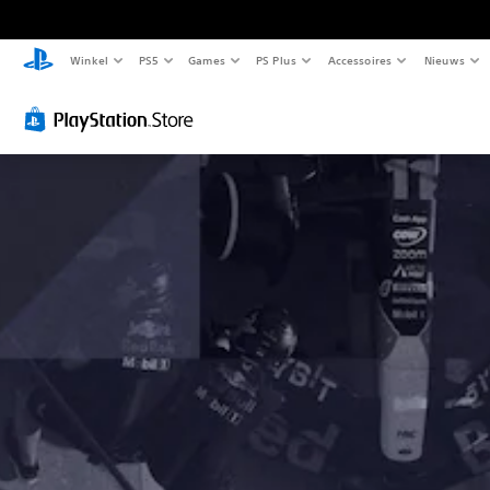
Winkel
PS5
Games
PS Plus
Accessoires
Nieuws