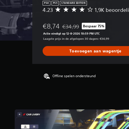
PS4
PS5
STANDARD EDITION
4.23
1,9K beoordel
G
e
m
€8,74
€34,99
Bespaar 75%
i
Korting ten opzichte van de oorspro
d
Actie eindigt op 12-8-2026 10:59 PM UTC
d
Laagste prijs in de afgelopen 30 dagen: €34,99
e
l
Toevoegen aan wagentje
d
e
b
e
o
Offline spelen ondersteund
o
r
d
e
l
i
n
g
4