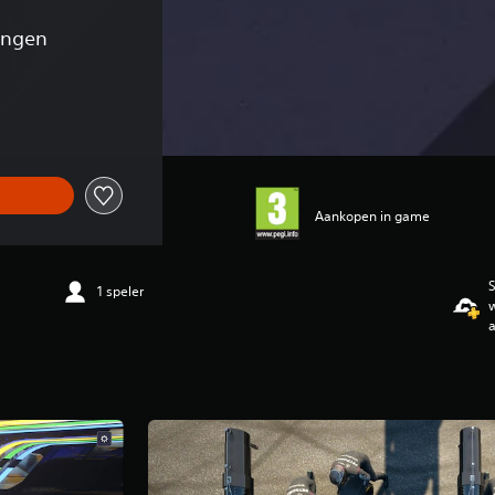
ingen
nkelijke prijs van €34,99
Aankopen in game
S
1 speler
w