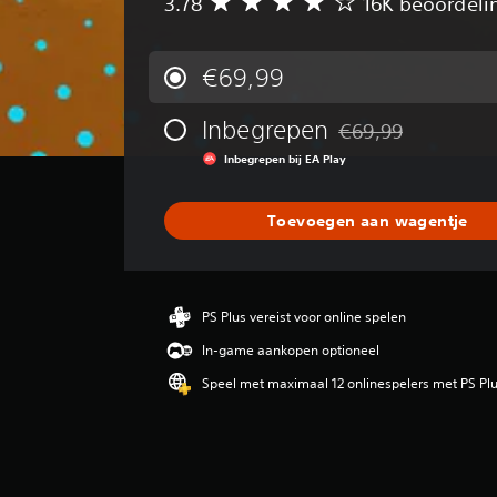
3.78
16K beoordeli
G
e
m
i
€69,99
d
d
Inbegrepen
€69,99
e
Korting ten opzichte 
l
Inbegrepen bij EA Play
d
e
b
Toevoegen aan wagentje
e
o
o
r
PS Plus vereist voor online spelen
d
e
In-game aankopen optioneel
l
Speel met maximaal 12 onlinespelers met PS Pl
i
n
g
3
.
7