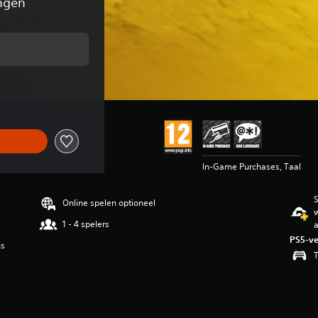
ngen
van de oorspronkelijke prijs van €69,99
In-Game Purchases, Taal
S
Online spelen optioneel
w
1 - 4 spelers
PS5-ve
us
T