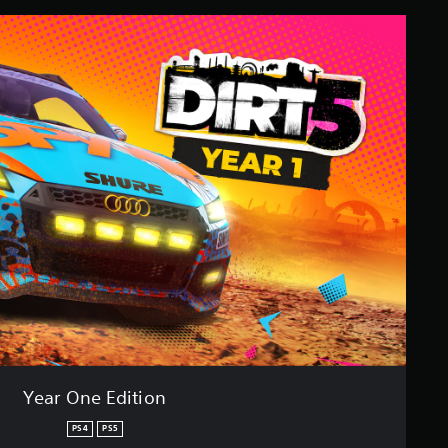
Year One Edition
PS4
PS5