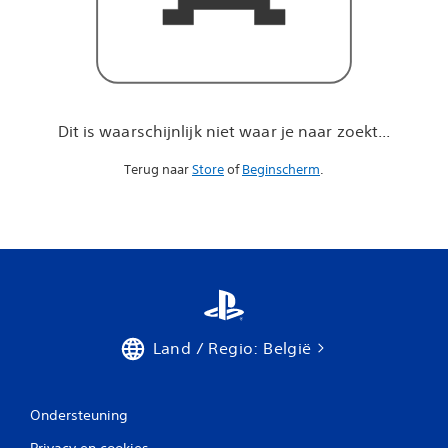
a
r
j
e
n
a
a
Dit is waarschijnlijk niet waar je naar zoekt...
r
z
Terug naar
Store
of
Beginscherm
.
o
e
k
t
.
.
.
Land / Regio: België
Ondersteuning
Privacy en cookies