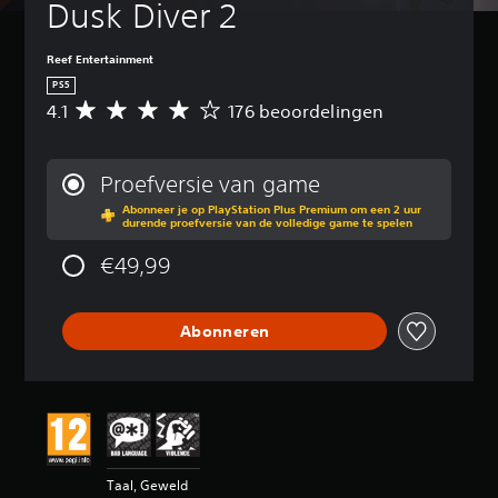
Dusk Diver 2
Reef Entertainment
PS5
4.1
176 beoordelingen
G
e
m
i
Proefversie van game
d
Abonneer je op PlayStation Plus Premium om een 2 uur
d
durende proefversie van de volledige game te spelen
e
l
€49,99
d
e
b
Abonneren
e
o
o
r
d
e
l
i
Taal, Geweld
n