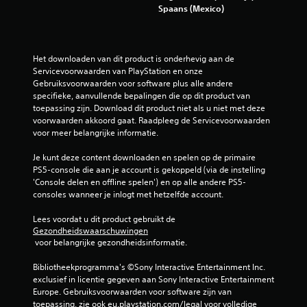
Spaans (Mexico)
e
r
Het downloaden van dit product is onderhevig aan de 
r
Servicevoorwaarden van PlayStation en onze 
Gebruiksvoorwaarden voor software plus alle andere 
e
specifieke, aanvullende bepalingen die op dit product van 
toepassing zijn. Download dit product niet als u niet met deze 
n
voorwaarden akkoord gaat. Raadpleeg de Servicevoorwaarden 
voor meer belangrijke informatie.
u
Je kunt deze content downloaden en spelen op de primaire 
PS5-console die aan je account is gekoppeld (via de instelling 
i
'Console delen en offline spelen') en op alle andere PS5-
consoles wanneer je inlogt met hetzelfde account.
t
Lees voordat u dit product gebruikt de 
1
Gezondheidswaarschuwingen
 voor belangrijke gezondheidsinformatie.
7
Bibliotheekprogramma's ©Sony Interactive Entertainment Inc. 
6
exclusief in licentie gegeven aan Sony Interactive Entertainment 
Europe. Gebruiksvoorwaarden voor software zijn van 
b
toepassing, zie ook eu.playstation.com/legal voor volledige 