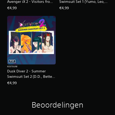
Avenger iX 2 - Visitors from
Swimsuit Set 1 (Yumo, Leo,
Other World
Bahet, Le Viada)
€4,99
€4,99
PS5
KOSTUUM
Dusk Diver 2 - Summer
Swimsuit Set 2 (D.D., Bette,
Raven, Vandak)
€4,99
Beoordelingen