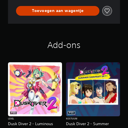
n
Toevoegen aan wagentje
Add-ons
PS5
PS5
LEVEL
KOSTUUM
Dusk Diver 2 - Luminous
Dusk Diver 2 - Summer