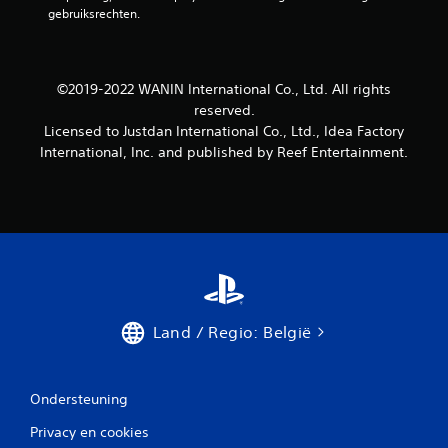
gebruiksrechten.
e
o
©2019-2022 WANIN International Co., Ltd. All rights
o
reserved.
Licensed to Justdan International Co., Ltd., Idea Factory
r
International, Inc. and published by Reef Entertainment.
d
e
l
i
n
Land / Regio: België
g
e
Ondersteuning
n
Privacy en cookies