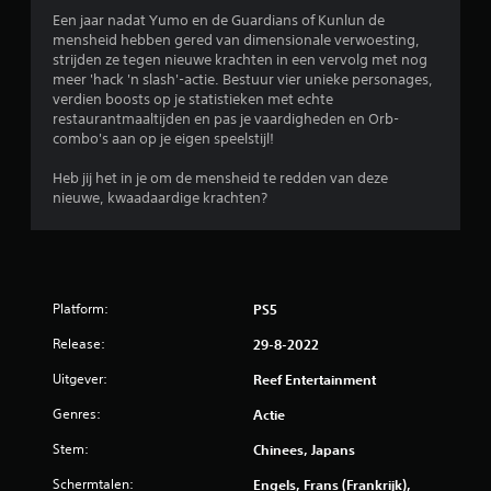
d
Een jaar nadat Yumo en de Guardians of Kunlun de
e
mensheid hebben gered van dimensionale verwoesting,
strijden ze tegen nieuwe krachten in een vervolg met nog
l
meer 'hack 'n slash'-actie. Bestuur vier unieke personages,
verdien boosts op je statistieken met echte
i
restaurantmaaltijden en pas je vaardigheden en Orb-
combo's aan op je eigen speelstijl!
n
Heb jij het in je om de mensheid te redden van deze
g
nieuwe, kwaadaardige krachten?
4
.
Platform:
PS5
1
Release:
29-8-2022
/
Uitgever:
Reef Entertainment
5
Genres:
Actie
s
Stem:
Chinees, Japans
t
Schermtalen:
Engels, Frans (Frankrijk),