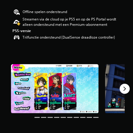
g
4
Offline spelen ondersteund
.
Streamen via de cloud op je PS5 en op de PS Portal wordt
1
alleen ondersteund met een Premium-abonnement
/
5
PS5-versie
s
Trilfunctie ondersteund (DualSense draadloze controller)
t
e
r
r
e
n
u
i
t
1
7
6
b
e
o
o
r
d