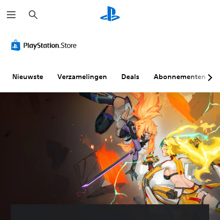
Z
o
e
k
e
n
Nieuwste
Verzamelingen
Deals
Abonnementen