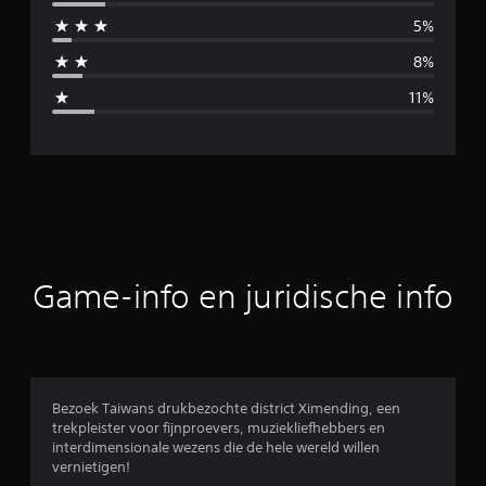
i
5%
d
8%
d
11%
e
l
d
e
b
Game-info en juridische info
e
o
o
Bezoek Taiwans drukbezochte district Ximending, een
trekpleister voor fijnproevers, muziekliefhebbers en
r
interdimensionale wezens die de hele wereld willen
vernietigen!