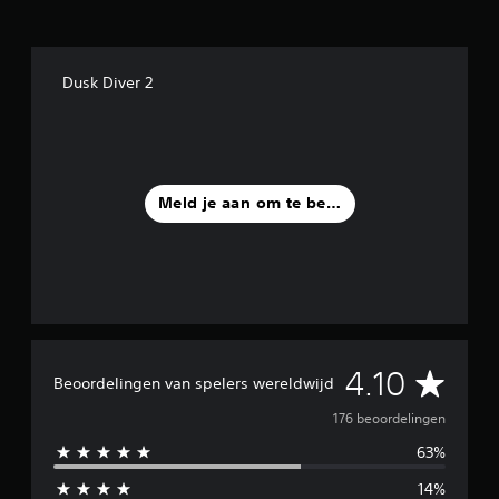
Dusk Diver 2
Meld je aan om te beoordelen
G
4.10
Beoordelingen van spelers wereldwijd
e
176 beoordelingen
63%
m
14%