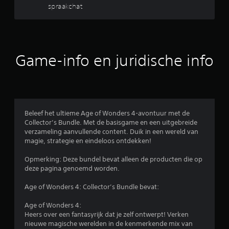
b
spraakchat
l
a
r
t
a
)
r
r
.
z
e
o
Game-info en juridische info
H
n
a
n
d
n
e
d
u
r
m
b
i
a
Beleef het ultieme Age of Wonders 4-avontuur met de
e
t
Collector’s Bundle. Met de basisgame en een uitgebreide
d
t
i
verzameling aanvullende content. Duik in een wereld van
i
g
magie, strategie en eindeloos ontdekken!
e
2
o
n
Opmerking: Deze bundel bevat alleen de producten die op
p
0
i
deze pagina genoemd worden.
s
n
l
1
g
Age of Wonders 4: Collector’s Bundle bevat:
a
s
a
0
Age of Wonders 4:
e
n
Heers over een fantasyrijk dat je zelf ontwerpt! Verken
l
b
J
nieuwe magische werelden in de kenmerkende mix van
e