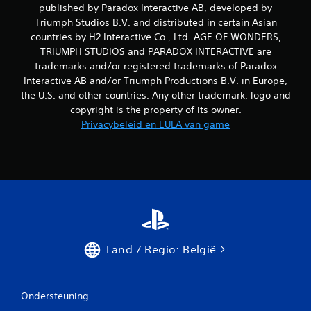
b
published by Paradox Interactive AB, developed by
e
Triumph Studios B.V. and distributed in certain Asian
w
countries by H2 Interactive Co., Ltd. AGE OF WONDERS,
e
TRIUMPH STUDIOS and PARADOX INTERACTIVE are
g
trademarks and/or registered trademarks of Paradox
i
Interactive AB and/or Triumph Productions B.V. in Europe,
n
g
the U.S. and other countries. Any other trademark, logo and
h
copyright is the property of its owner.
o
Privacybeleid en EULA van game
e
f
t
t
e
g
e
b
r
u
Land / Regio: België
i
k
e
n
Ondersteuning
.