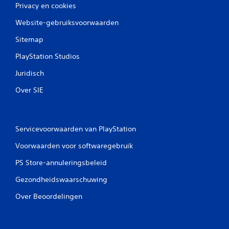
Privacy en cookies
S
Website-gebruiksvoorwaarden
p
Sitemap
e
e
PlayStation Studios
l
b
Juridisch
a
Over SIE
a
r
z
o
Servicevoorwaarden van PlayStation
n
d
Voorwaarden voor softwaregebruik
e
PS Store-annuleringsbeleid
r
a
Gezondheidswaarschuwing
a
n
Over Beoordelingen
r
a
a