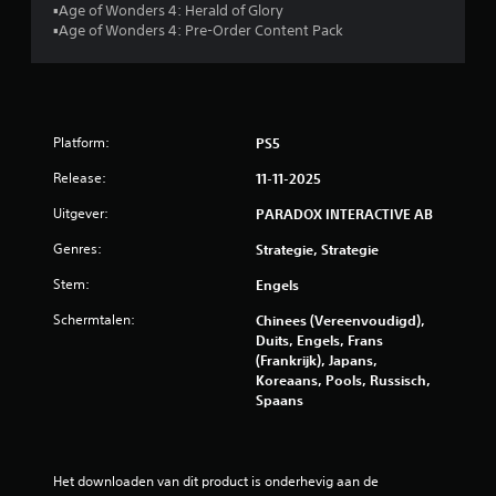
n
n
▪Age of Wonders 4: Herald of Glory
t
m
▪Age of Wonders 4: Pre-Order Content Pack
d
a
e
k
g
e
a
n
m
,
Platform:
PS5
e
z
s
o
Release:
11-11-2025
p
d
e
a
Uitgever:
PARADOX INTERACTIVE AB
l
t
e
Genres:
j
Strategie, Strategie
n
e
Stem:
z
Engels
v
o
e
Schermtalen:
Chinees (Vereenvoudigd),
n
r
Duits, Engels, Frans
d
d
(Frankrijk), Japans,
e
e
Koreaans, Pools, Russisch,
r
r
Spaans
d
k
a
u
t
n
j
t
Het downloaden van dit product is onderhevig aan de 
e
w