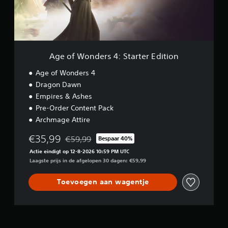
g
d
u
e
e
n
r
t
l
s
a
i
4
l
j
:
t
Age of Wonders 4: Starter Edition
k
S
i
e
t
j
Age of Wonders 4
r
a
d
Dragon Dawn
t
r
i
Empires & Ashes
i
t
n
j
e
s
Pre-Order Content Pack
r
t
d
Archmage Attire
E
r
i
d
u
€35,99
n
€59,99
Bespaar 40%
Korting ten opzichte van de oorspronkelijke prij
i
c
t
Actie eindigt op 12-8-2026 10:59 PM UTC
t
t
e
Laagste prijs in de afgelopen 30 dagen: €59,99
i
i
d
o
e
r
n
s
Toevoegen aan wagentje
u
o
k
v
e
k
r
e
d