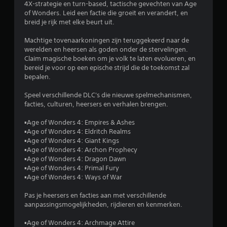
e
4X-strategie en turn-based, tactische gevechten van Age
m
e
k
of Wonders. Leid een factie die groeit en verandert, en
e
u
breid je rijk met elke beurt uit.
n
o
n
t
t
Machtige tovenaarkoningen zijn teruggekeerd naar de
o
e
h
werelden en heersen als goden onder de stervelingen.
a
Claim magische boeken om je volk te laten evolueren, en
n
r
n
bereid je voor op een epische strijd die de toekomst zal
v
d
bepalen.
o
m
d
o
a
Speel verschillende DLC's die nieuwe spelmechanismen,
r
t
facties, culturen, heersers en verhalen brengen.
e
b
i
e
g
▪Age of Wonders 4: Empires & Ashes
l
w
o
▪Age of Wonders 4: Eldritch Realms
e
p
▪Age of Wonders 4: Giant Kings
i
s
▪Age of Wonders 4: Archon Prophecy
g
l
▪Age of Wonders 4: Dragon Dawn
i
n
a
▪Age of Wonders 4: Primal Fury
n
g
▪Age of Wonders 4: Ways of War
g
g
p
J
u
Pas je heersers en facties aan met verschillende
e
e
n
aanpassingsmogelijkheden, rijdieren en kenmerken.
k
t
n
u
e
▪Age of Wonders 4: Archmage Attire