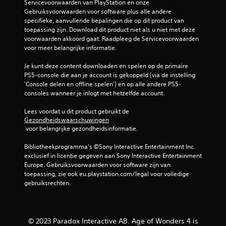
Servicevoorwaarden van PlayStation en onze 
d
a
Gebruiksvoorwaarden voor software plus alle andere 
e
a
specifieke, aanvullende bepalingen die op dit product van 
b
r
toepassing zijn. Download dit product niet als u niet met deze 
e
j
voorwaarden akkoord gaat. Raadpleeg de Servicevoorwaarden 
d
e
voor meer belangrijke informatie.
i
w
e
a
Je kunt deze content downloaden en spelen op de primaire 
n
s
PS5-console die aan je account is gekoppeld (via de instelling 
i
g
'Console delen en offline spelen') en op alle andere PS5-
n
e
consoles wanneer je inlogt met hetzelfde account.
g
b
s
l
Lees voordat u dit product gebruikt de 
e
e
Gezondheidswaarschuwingen
l
v
 voor belangrijke gezondheidsinformatie.
e
e
m
n
Bibliotheekprogramma's ©Sony Interactive Entertainment Inc. 
e
i
exclusief in licentie gegeven aan Sony Interactive Entertainment 
n
n
Europe. Gebruiksvoorwaarden voor software zijn van 
t
d
toepassing, zie ook eu.playstation.com/legal voor volledige 
e
e
gebruiksrechten.
n
g
v
a
o
m
o
e
© 2023 Paradox Interactive AB. Age of Wonders 4 is
r
.