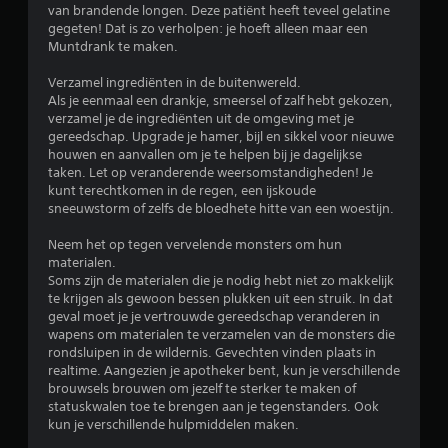
8
van brandende longen. Deze patiënt heeft teveel gelatine
gegeten! Dat is zo verholpen: je hoeft alleen maar een
/
Muntdrank te maken.
5
Verzamel ingrediënten in de buitenwereld.
Als je eenmaal een drankje, smeersel of zalf hebt gekozen,
s
verzamel je de ingrediënten uit de omgeving met je
gereedschap. Upgrade je hamer, bijl en sikkel voor nieuwe
t
houwen en aanvallen om je te helpen bij je dagelijkse
taken. Let op veranderende weersomstandigheden! Je
e
kunt terechtkomen in de regen, een ijskoude
sneeuwstorm of zelfs de bloedhete hitte van een woestijn.
r
Neem het op tegen vervelende monsters om hun
r
materialen.
Soms zijn de materialen die je nodig hebt niet zo makkelijk
e
te krijgen als gewoon bessen plukken uit een struik. In dat
geval moet je je vertrouwde gereedschap veranderen in
n
wapens om materialen te verzamelen van de monsters die
rondsluipen in de wildernis. Gevechten vinden plaats in
u
realtime. Aangezien je apotheker bent, kun je verschillende
brouwsels brouwen om jezelf te sterker te maken of
i
statuskwalen toe te brengen aan je tegenstanders. Ook
kun je verschillende hulpmiddelen maken.
t