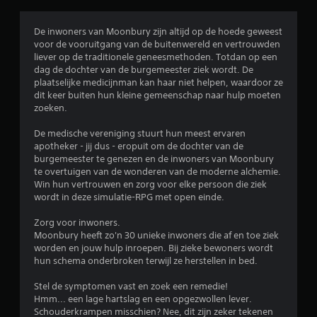
o
o
De inwoners van Moonbury zijn altijd op de hoede geweest
voor de vooruitgang van de buitenwereld en vertrouwden
r
liever op de traditionele geneesmethoden. Totdan op een
dag de dochter van de burgemeester ziek wordt. De
d
plaatselijke medicijnman kan haar niet helpen, waardoor ze
dit keer buiten hun kleine gemeenschap naar hulp moeten
e
zoeken.
l
De medische vereniging stuurt hun meest ervaren
apotheker - jij dus - eropuit om de dochter van de
i
burgemeester te genezen en de inwoners van Moonbury
te overtuigen van de wonderen van de moderne alchemie.
n
Win hun vertrouwen en zorg voor elke persoon die ziek
wordt in deze simulatie-RPG met open einde.
g
Zorg voor inwoners.
4
Moonbury heeft zo'n 30 unieke inwoners die af en toe ziek
worden en jouw hulp inroepen. Bij zieke bewoners wordt
.
hun schema onderbroken terwijl ze herstellen in bed.
Stel de symptomen vast en zoek een remedie!
1
Hmm... een lage hartslag en een opgezwollen lever.
Schouderkrampen misschien? Nee, dit zijn zeker tekenen