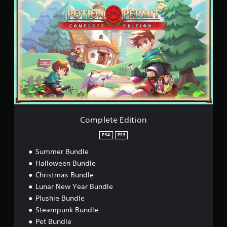
o
m
p
l
e
t
e
E
d
i
t
i
o
Complete Edition
n
PS4
PS5
Summer Bundle
Halloween Bundle
Christmas Bundle
Lunar New Year Bundle
Plushie Bundle
Steampunk Bundle
Pet Bundle