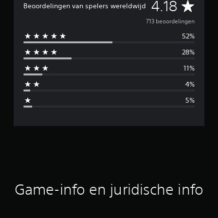
G
4.18
Beoordelingen van spelers wereldwijd
e
713 beoordelingen
52%
m
28%
i
11%
d
4%
d
5%
e
l
d
e
b
Game-info en juridische info
e