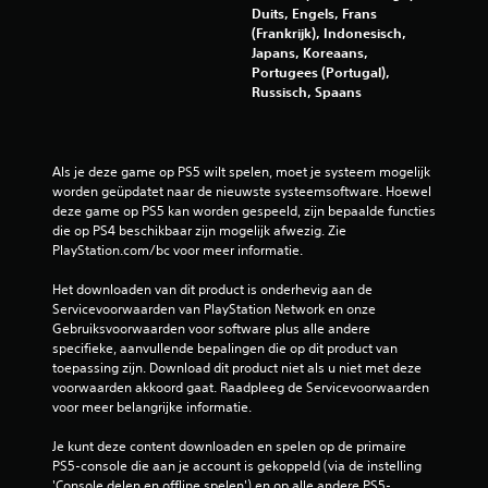
Duits, Engels, Frans
(Frankrijk), Indonesisch,
Japans, Koreaans,
Portugees (Portugal),
Russisch, Spaans
Als je deze game op PS5 wilt spelen, moet je systeem mogelijk 
worden geüpdatet naar de nieuwste systeemsoftware. Hoewel 
deze game op PS5 kan worden gespeeld, zijn bepaalde functies 
die op PS4 beschikbaar zijn mogelijk afwezig. Zie 
PlayStation.com/bc voor meer informatie.
Het downloaden van dit product is onderhevig aan de 
Servicevoorwaarden van PlayStation Network en onze 
Gebruiksvoorwaarden voor software plus alle andere 
specifieke, aanvullende bepalingen die op dit product van 
toepassing zijn. Download dit product niet als u niet met deze 
voorwaarden akkoord gaat. Raadpleeg de Servicevoorwaarden 
voor meer belangrijke informatie.
Je kunt deze content downloaden en spelen op de primaire 
PS5-console die aan je account is gekoppeld (via de instelling 
'Console delen en offline spelen') en op alle andere PS5-