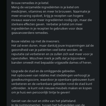
Brouw remedies in je ketel.
7
Meng de verzamelde ingrediënten in je ketel om
medicijnen, vitamines en meer te brouwen. Naarmate je
1
meer ervaring opdoet, krijg je recepten van hogere
niveaus waarvoor meer ingrediënten nodig zijn, maar die
3
sterkere effecten geven. Verbeter je ketel om meer
ingrediënten in je recepten te gebruiken voor deze
b
geavanceerdere remedies.
Bouw relaties op met de inwoners.
e
Het zal even duren, maar dankzij jouw inspanningen zal de
gezondheid van je patiënten veel beter worden. Je
o
reputatie zal verbeteren en ze zullen zich wat meer voor je
openstellen. Misschien merk je zelfs dat je bijzondere
o
banden smeedt met bepaalde vrijgezelle dames of heren.
r
Upgrade de stad en de omliggende gebieden.
Het opbouwen van relaties met stedelingen verhoogt je
d
goedkeuringsscore, waardoor je openbare gebouwen kunt
verbeteren en de verkenbare gebieden rond de stad kunt
e
uitbreiden. Je kunt ook nieuwe meubels maken en kopen
om je huis een persoonlijk tintje te geven!
l
Geniet van de rust en stilte van het platteland.
i
In de rustmomenten, tussen het behandelen van de