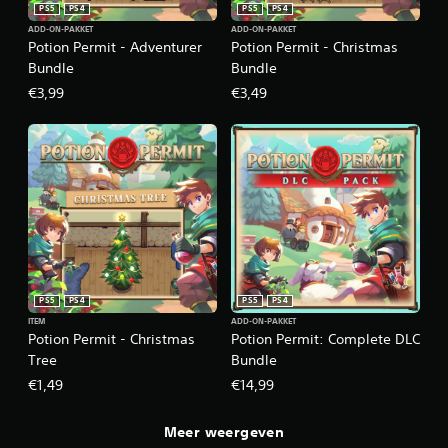
PS5
PS4
PS5
PS4
ADD-ON-PAKKET
ADD-ON-PAKKET
Potion Permit - Adventurer
Potion Permit - Christmas
Bundle
Bundle
€3,99
€3,49
PS5
PS4
PS5
PS4
ITEM
ADD-ON-PAKKET
Potion Permit - Christmas
Potion Permit: Complete DLC
Tree
Bundle
€1,49
€14,99
Meer weergeven