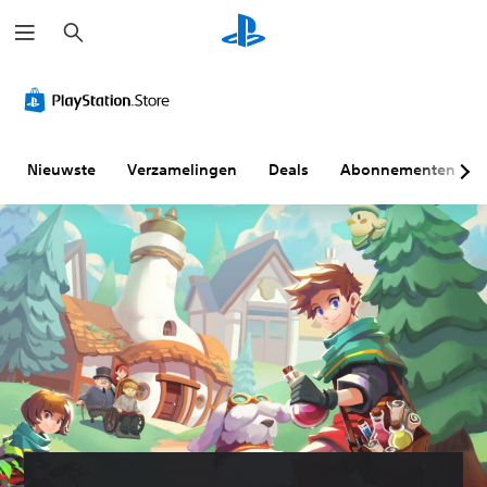
Z
o
e
k
e
n
Nieuwste
Verzamelingen
Deals
Abonnementen