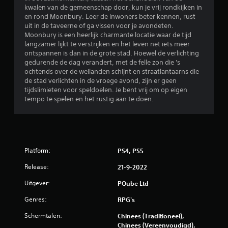
kwalen van de gemeenschap door, kun je vrij rondkijken in
n
en rond Moonbury. Leer de inwoners beter kennen, rust
uit in de taveerne of ga vissen voor je avondeten.
g
Moonbury is een heerlijk charmante locatie waar de tijd
langzamer lijkt te verstrijken en het leven net iets meer
e
ontspannen is dan in de grote stad. Hoewel de verlichting
gedurende de dag verandert, met de felle zon die 's
n
ochtends over de weilanden schijnt en straatlantaarns die
de stad verlichten in de vroege avond, zijn er geen
tijdslimieten voor speldoelen. Je bent vrij om op eigen
tempo te spelen en het rustig aan te doen.
Platform:
PS4, PS5
Release:
21-9-2022
Uitgever:
PQube Ltd
Genres:
RPG's
Schermtalen:
Chinees (Traditioneel),
Chinees (Vereenvoudigd),