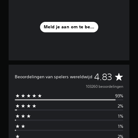
t
d
e
g
a
Meld je aan om te beoordelen
m
e
s
p
e
l
e
n
G
4.83
z
Beoordelingen van spelers wereldwijd
o
e
103260 beoordelingen
n
d
93%
m
e
r
2%
i
d
a
1%
d
t
j
1%
d
e
2%
o