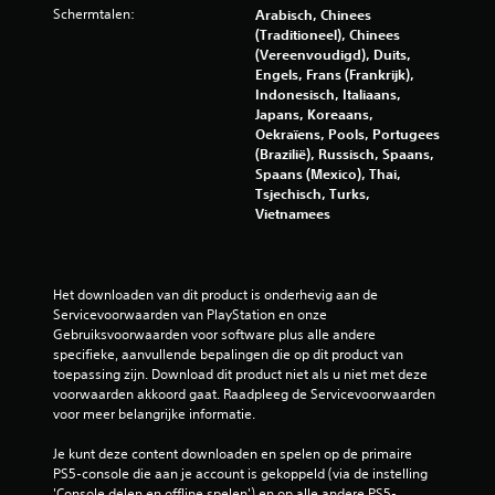
0
r
Schermtalen:
Arabisch, Chinees
i
(Traditioneel), Chinees
b
l
(Vereenvoudigd), Duits,
Engels, Frans (Frankrijk),
l
e
Indonesisch, Italiaans,
i
Japans, Koreaans,
n
o
Oekraïens, Pools, Portugees
g
(Brazilië), Russisch, Spaans,
v
o
Spaans (Mexico), Thai,
a
Tsjechisch, Turks,
r
n
Vietnamees
c
d
o
n
e
Het downloaden van dit product is onderhevig aan de 
t
Servicevoorwaarden van PlayStation en onze 
r
l
Gebruiksvoorwaarden voor software plus alle andere 
o
specifieke, aanvullende bepalingen die op dit product van 
l
i
toepassing zijn. Download dit product niet als u niet met deze 
l
voorwaarden akkoord gaat. Raadpleeg de Servicevoorwaarden 
e
n
voor meer belangrijke informatie.
r
g
Je kunt deze content downloaden en spelen op de primaire 
J
PS5-console die aan je account is gekoppeld (via de instelling 
e
'Console delen en offline spelen') en op alle andere PS5-