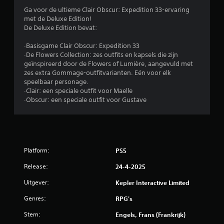
r
i
Ga voor de ultieme Clair Obscur: Expedition 33-ervaring
k
met de Deluxe Edition!
r
e
De Deluxe Edition bevat:
n
e
.
·Basisgame Clair Obscur: Expedition 33
·De Flowers Collection: zes outfits en kapsels die zijn
n
geïnspireerd door de Flowers of Lumière, aangevuld met
S
zes extra Gommage-outfitvarianten. Eén voor elk
u
p
speelbaar personage.
e
·Clair: een speciale outfit voor Maelle
i
e
·Obscur: een speciale outfit voor Gustave
l
t
b
a
1
a
r
Platform:
0
PS5
z
Release:
24-4-2025
o
3
n
Uitgever:
Kepler Interactive Limited
2
d
e
Genres:
RPG's
6
r
Stem:
Engels, Frans (Frankrijk)
t