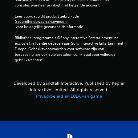
e
k
consoles wanneer je inlogt met hetzelfde account.
u
n
n
Lees voordat u dit product gebruikt de 
t
Gezondheidswaarschuwingen
d
 voor belangrijke gezondheidsinformatie.
e
g
Bibliotheekprogramma's ©Sony Interactive Entertainment Inc. 
a
exclusief in licentie gegeven aan Sony Interactive Entertainment 
m
Europe. Gebruiksvoorwaarden voor software zijn van 
e
toepassing, zie ook eu.playstation.com/legal voor volledige 
s
gebruiksrechten.
p
e
l
e
Developed by Sandfall Interactive. Published by Kepler
n
z
Interactive Limited. All rights reserved.
o
Privacybeleid en EULA van game
n
d
e
r
d
a
t