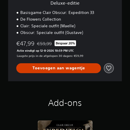
e
Deluxe-editie
r
b
u
r
Basisgame Clair Obscur: Expedition 33
i
u
t
De Flowers Collection
i
e
Clair: Speciale outfit (Maelle)
k
l
e
Obscur: Speciale outfit (Gustave)
k
n
a
.
€47,99
€59,99
Bespaar 20%
a
Korting ten opzichte van de oorspronkelijke prijs
r
Actie eindigt op 12-8-2026 10:59 PM UTC
t
S
Laagste prijs in de afgelopen 30 dagen: €59,99
e
p
h
e
Toevoegen aan wagentje
o
e
u
l
d
b
e
a
n
a
.
Add-ons
r
z
o
n
d