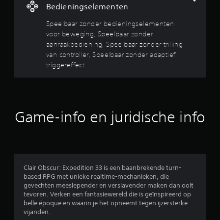
i
Bedieningselementen
i
n
n
Speelbaar zonder bedieningselementen
g
voor beweging, Speelbaar zonder
s
g
e
aanraakbediening, Speelbaar zonder trilling
l
van controller, Speelbaar zonder adaptief
4
e
triggereffect
m
.
e
n
8
t
e
Game-info en juridische info
3
n
h
o
/
e
f
5
t
t
Clair Obscur: Expedition 33 is een baanbrekende turn-
s
e
based RPG met unieke realtime-mechanieken, die
g
gevechten meeslepender en verslavender maken dan ooit
t
e
tevoren. Verken een fantasiewereld die is geïnspireerd op
b
belle époque en waarin je het opneemt tegen ijzersterke
e
r
vijanden.
u