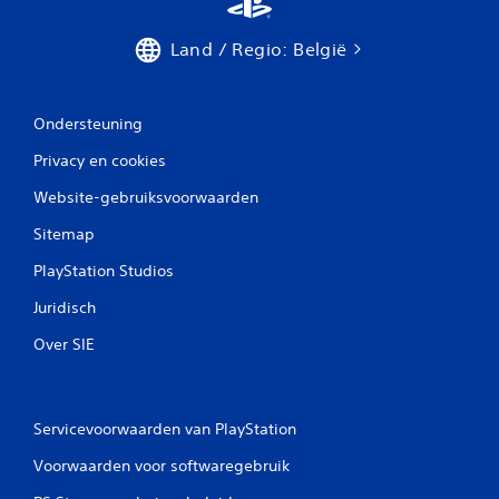
j
e
t
Land / Regio: België
r
i
l
Ondersteuning
l
i
Privacy en cookies
n
g
Website-gebruiksvoorwaarden
v
a
Sitemap
n
d
PlayStation Studios
e
c
Juridisch
o
Over SIE
n
t
r
o
l
Servicevoorwaarden van PlayStation
l
e
Voorwaarden voor softwaregebruik
r