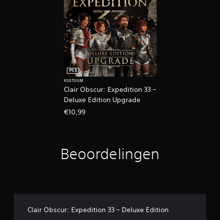
e
r
a
a
n
r
a
a
PS5
k
KOSTUUM
Clair Obscur: Expedition 33 –
b
Deluxe Edition Upgrade
e
d
€10,99
i
e
n
i
Beoordelingen
n
g
J
e
k
u
Clair Obscur: Expedition 33 – Deluxe Edition
n