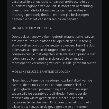
aaseterschip dat op jacht is naar een grote score in de
5
buitenste regionen van de Belt. Je moet een bemanning
bijeendrijven die bol staat van gespannen relaties en
machtige persoonlijkheden, en moeilijke beslissingen
s
nemen die het lot van iedereen zullen bepalen.
t
ONTDEK DE RIEM IN ZERO-G
e
Doorzoek scheepswrakken, gebruik magnetische laarzen
om over muren en plafonds te lopen en gebruik zero-g-
r
stuwraketten om door de leegte te zweven. Terwijl je door
delen van schepen en de uitgestrekte ruimte vliegt,
r
communiceer je met objecten in de wereld en praat je met
leden van de bemanning in de grootste en meest
e
meeslepende verkenning van een Telltale-game tot nu toe.
n
MOEILIJKE KEUZES, ERNSTIGE GEVOLGEN
u
Neem het op tegen de meedogenloze brutaliteit van de
ruimte, de politiek van een corrupt zonnestelsel, de
i
vijandigheden van je bemanning en Drummers eigen
tegenstrijdige verantwoordelijkheden tegenover de
t
mensen om wie ze geeft en de Gordel die ze heeft
gezworen te beschermen. Er is geen goed of fout pad -
1
alleen jouw keuzes en de gevolgen die ze ontketenen.