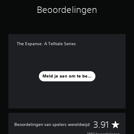
Beoordelingen
The Expanse: A Telltale Series
Meld je aan om te beoordelen
G
3.91
Beoordelingen van spelers wereldwijd
1860 beoordelingen