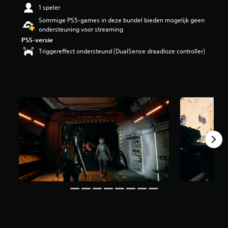
i
1 speler
n
Sommige PS5-games in deze bundel bieden mogelijk geen
g
ondersteuning voor streaming
3
PS5-versie
.
Triggereffect ondersteund (DualSense draadloze controller)
9
1
/
5
s
t
e
r
r
e
n
u
i
t
1
,
8
K
b
e