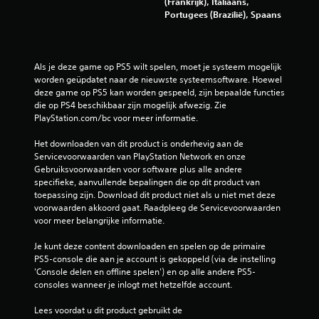
(Frankrijk), Italiaans,
n
Portugees (Brazilië), Spaans
g
e
Als je deze game op PS5 wilt spelen, moet je systeem mogelijk 
worden geüpdatet naar de nieuwste systeemsoftware. Hoewel 
n
deze game op PS5 kan worden gespeeld, zijn bepaalde functies 
die op PS4 beschikbaar zijn mogelijk afwezig. Zie 
PlayStation.com/bc voor meer informatie.
Het downloaden van dit product is onderhevig aan de 
Servicevoorwaarden van PlayStation Network en onze 
Gebruiksvoorwaarden voor software plus alle andere 
specifieke, aanvullende bepalingen die op dit product van 
toepassing zijn. Download dit product niet als u niet met deze 
voorwaarden akkoord gaat. Raadpleeg de Servicevoorwaarden 
voor meer belangrijke informatie.
Je kunt deze content downloaden en spelen op de primaire 
PS5-console die aan je account is gekoppeld (via de instelling 
'Console delen en offline spelen') en op alle andere PS5-
consoles wanneer je inlogt met hetzelfde account.
Lees voordat u dit product gebruikt de 