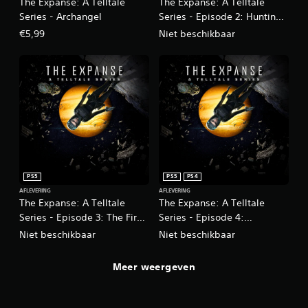
The Expanse: A Telltale
The Expanse: A Telltale
Series - Archangel
Series - Episode 2: Hunting
Grounds
€5,99
Niet beschikbaar
PS5
PS5
PS4
AFLEVERING
AFLEVERING
The Expanse: A Telltale
The Expanse: A Telltale
Series - Episode 3: The First
Series - Episode 4:
Ones
Impossible Objects
Niet beschikbaar
Niet beschikbaar
Meer weergeven