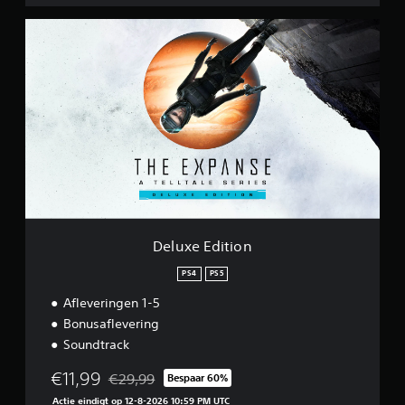
r
i
D
e
e
s
l
u
x
e
E
d
i
t
i
o
n
Deluxe Edition
PS4
PS5
Afleveringen 1-5
Bonusaflevering
Soundtrack
€11,99
€29,99
Bespaar 60%
Korting ten opzichte van de oorspronkelijke prijs 
Actie eindigt op 12-8-2026 10:59 PM UTC