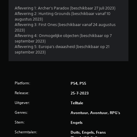
8
Aflevering 1: Archer's Paradox (beschikbaar 27 juli 2023)
Aflevering 2: Hunting Grounds (beschikbaar vanaf 10
6
augustus 2023)
Aflevering 3: First Ones (beschikbaar vanaf 24 augustus
0
2023)
Aflevering 4: Onmogelijke objecten (beschikbaar op 7
b
september 2023)
Aflevering 5: Europa's dwaasheid (beschikbaar op 21
e
september 2023)
o
o
Platform:
PS4, PS5
r
Release:
25-7-2023
d
Uitgever:
Telltale
e
Genres:
Avontuur, Avontuur, RPG's
l
Stem:
Engels
i
Schermtalen:
Duits, Engels, Frans