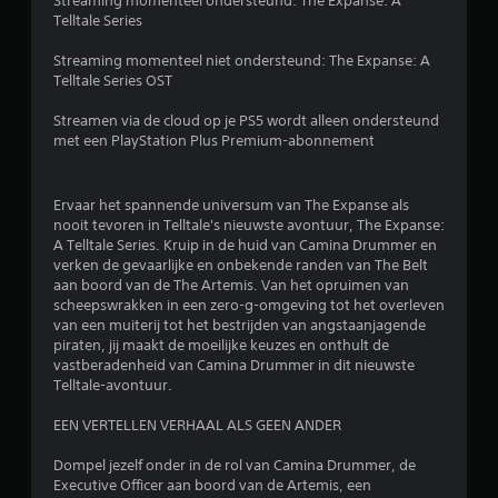
Streaming momenteel ondersteund: The Expanse: A
Telltale Series
r
Streaming momenteel niet ondersteund: The Expanse: A
d
Telltale Series OST
e
Streamen via de cloud op je PS5 wordt alleen ondersteund
met een PlayStation Plus Premium-abonnement
l
i
Ervaar het spannende universum van The Expanse als
nooit tevoren in Telltale's nieuwste avontuur, The Expanse:
n
A Telltale Series. Kruip in de huid van Camina Drummer en
verken de gevaarlijke en onbekende randen van The Belt
g
aan boord van de The Artemis. Van het opruimen van
scheepswrakken in een zero-g-omgeving tot het overleven
3
van een muiterij tot het bestrijden van angstaanjagende
piraten, jij maakt de moeilijke keuzes en onthult de
.
vastberadenheid van Camina Drummer in dit nieuwste
Telltale-avontuur.
9
EEN VERTELLEN VERHAAL ALS GEEN ANDER
1
Dompel jezelf onder in de rol van Camina Drummer, de
/
Executive Officer aan boord van de Artemis, een