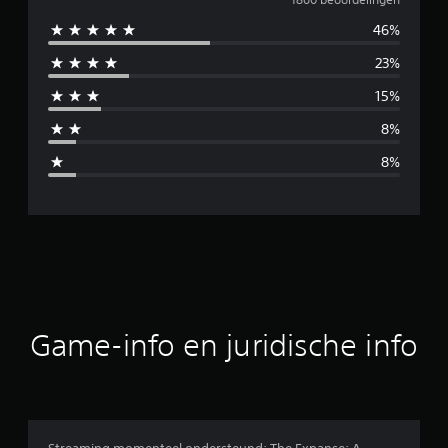
e
46%
m
23%
i
15%
d
8%
d
8%
e
l
d
e
b
Game-info en juridische info
e
o
o