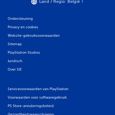
Land / Regio: België
e
e
r
d
Ondersteuning
e
b
Privacy en cookies
e
d
Website-gebruiksvoorwaarden
i
e
Sitemap
n
i
PlayStation Studios
n
Juridisch
g
s
Over SIE
e
l
e
m
Servicevoorwaarden van PlayStation
e
n
Voorwaarden voor softwaregebruik
t
e
PS Store-annuleringsbeleid
n
h
Gezondheidswaarschuwing