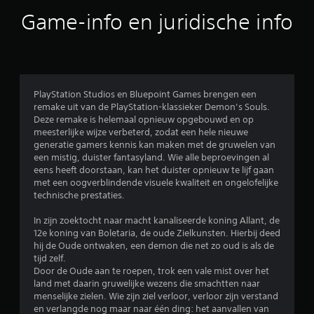
1
n
u
Game-info en juridische info
g
i
/
h
d
o
h
5
e
o
f
o
s
t
r
PlayStation Studios en Bluepoint Games brengen een
t
t
t
remake uit van de PlayStation-klassieker Demon’s Souls.
e
.
Deze remake is helemaal opnieuw opgebouwd en op
g
e
meesterlijke wijze verbeterd, zodat een hele nieuwe
e
generatie gamers kennis kan maken met de gruwelen van
b
een mistig, duister fantasyland. Wie alle beproevingen al
r
r
eens heeft doorstaan, kan het duister opnieuw te lijf gaan
u
met een oogverblindende visuele kwaliteit en ongelofelijke
i
r
technische prestaties.
k
e
e
In zijn zoektocht naar macht kanaliseerde koning Allant, de
n
12e koning van Boletaria, de oude Zielkunsten. Hierbij deed
.
n
hij de Oude ontwaken, een demon die net zo oud is als de
tijd zelf.
u
S
Door de Oude aan te roepen, trok een vale mist over het
p
land met daarin gruwelijke wezens die smachtten naar
i
e
menselijke zielen. Wie zijn ziel verloor, verloor zijn verstand
e
en verlangde nog maar naar één ding: het aanvallen van