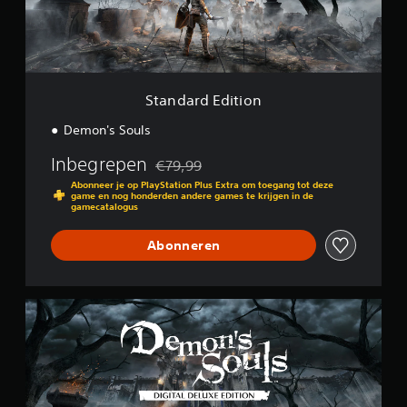
.
t
E
t
v
d
o
o
i
m
e
t
t
r
i
e
z
o
k
Standard Edition
o
n
e
i
r
Demon's Souls
n
e
s
Inbegrepen
n
€79,99
t
Korting ten opzichte van de oorspronkelijk
.
e
Abonneer je op PlayStation Plus Extra om toegang tot deze
game en nog honderden andere games te krijgen in de
l
gamecatalogus
l
S
e
p
Abonneren
n
e
d
e
a
l
t
D
b
j
i
a
e
g
a
u
i
i
r
t
t
z
a
e
o
l