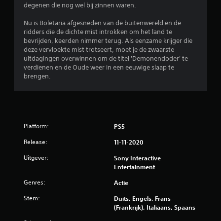
t
degenen die nog wel bij zinnen waren.
l
b
3
Nu is Boletaria afgesneden van de buitenwereld en de
a
ridders die de dichte mist introkken om het land te
a
5
bevrijden, keerden nimmer terug. Als eenzame krijger die
r
deze vervloekte mist trotseert, moet je de zwaarste
9
z
uitdagingen overwinnen om de titel 'Demonendoder' te
o
verdienen en de Oude weer in een eeuwige slaap te
5
n
brengen.
d
9
e
r
b
a
a
Platform:
PS5
e
n
Release:
11-11-2020
r
o
a
Uitgever:
Sony Interactive
o
a
Entertainment
k
r
Genres:
Actie
b
e
Stem:
Duits, Engels, Frans
d
d
(Frankrijk), Italiaans, Spaans
i