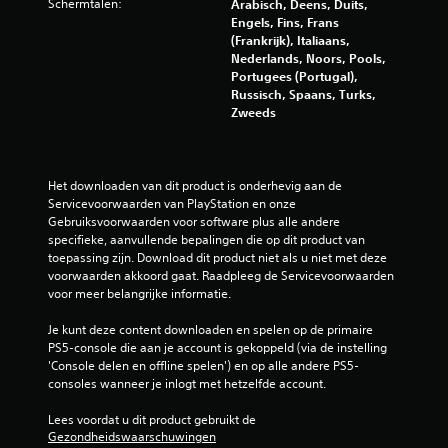
e
Schermtalen:
e
Arabisch, Deens, Duits,
Engels, Fins, Frans
n
l
(Frankrijk), Italiaans,
i
Nederlands, Noors, Pools,
n
i
Portugees (Portugal),
g
Russisch, Spaans, Turks,
n
J
Zweeds
e
g
k
u
e
n
Het downloaden van dit product is onderhevig aan de 
t
Servicevoorwaarden van PlayStation en onze 
n
d
Gebruiksvoorwaarden voor software plus alle andere 
e
specifieke, aanvullende bepalingen die op dit product van 
g
toepassing zijn. Download dit product niet als u niet met deze 
a
voorwaarden akkoord gaat. Raadpleeg de Servicevoorwaarden 
m
voor meer belangrijke informatie.
e
s
Je kunt deze content downloaden en spelen op de primaire 
p
PS5-console die aan je account is gekoppeld (via de instelling 
e
'Console delen en offline spelen') en op alle andere PS5-
l
consoles wanneer je inlogt met hetzelfde account.
e
n
Lees voordat u dit product gebruikt de 
z
Gezondheidswaarschuwingen