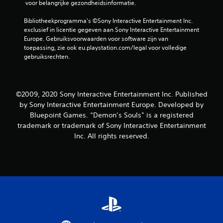
o
 voor belangrijke gezondheidsinformatie.
n
d
Bibliotheekprogramma's ©Sony Interactive Entertainment Inc. 
e
exclusief in licentie gegeven aan Sony Interactive Entertainment 
r
Europe. Gebruiksvoorwaarden voor software zijn van 
d
toepassing, zie ook eu.playstation.com/legal voor volledige 
a
gebruiksrechten.
t
j
e
o
©2009, 2020 Sony Interactive Entertainment Inc. Published
p
by Sony Interactive Entertainment Europe. Developed by
a
Bluepoint Games. “Demon’s Souls” is a registered
a
trademark or trademark of Sony Interactive Entertainment
n
Inc. All rights reserved.
r
a
k
e
n
g
e
b
a
s