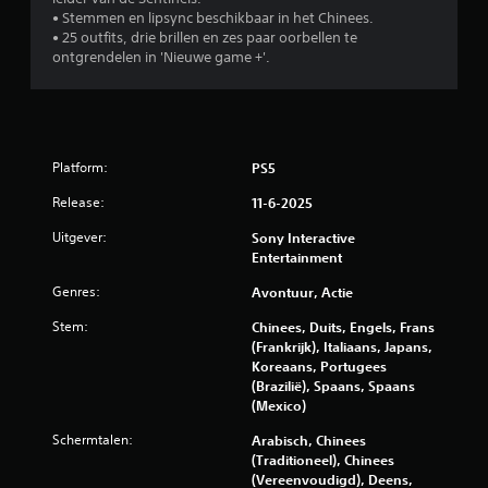
n
i
d
‎• Stemmen en lipsync beschikbaar in het Chinees.
t
n
e
‎• ‎25 outfits, drie brillen en zes paar oorbellen te
o
t
b
ontgrendelen in 'Nieuwe game +'.‎
t
e
e
v
d
d
i
r
i
s
u
e
u
k
n
e
k
Platform:
PS5
i
e
e
n
Release:
11-6-2025
l
n
g
o
.
s
Uitgever:
Sony Interactive
n
e
Entertainment
g
l
S
e
e
Genres:
Avontuur, Actie
p
m
m
e
a
Stem:
Chinees, Duits, Engels, Frans
e
k
e
(Frankrijk), Italiaans, Japans,
n
.
l
Koreaans, Portugees
t
b
(Brazilië), Spaans, Spaans
e
(Mexico)
n
a
v
a
Schermtalen:
Arabisch, Chinees
a
r
(Traditioneel), Chinees
n
z
(Vereenvoudigd), Deens,
d