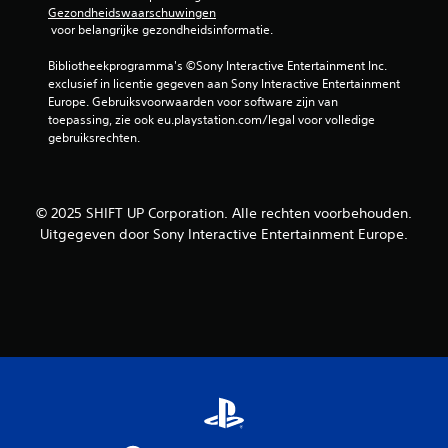
Gezondheidswaarschuwingen
t
n
 voor belangrijke gezondheidsinformatie.
r
v
u
o
Bibliotheekprogramma's ©Sony Interactive Entertainment Inc. 
c
o
exclusief in licentie gegeven aan Sony Interactive Entertainment 
t
r
Europe. Gebruiksvoorwaarden voor software zijn van 
i
b
toepassing, zie ook eu.playstation.com/legal voor volledige 
e
gebruiksrechten.
e
s
w
b
e
e
g
‎© 2025 SHIFT UP Corporation. Alle rechten voorbehouden.
k
i
Uitgegeven door Sony Interactive Entertainment Europe.‎
i
n
j
g
k
J
e
e
n
k
u
J
n
e
t
k
d
u
e
n
g
t
a