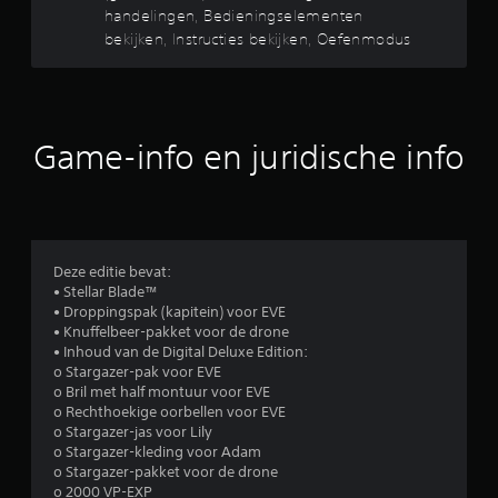
r
l
a
t
handelingen, Bedieningselementen
e
k
d
bekijken, Instructies bekijken, Oefenmodus
e
n
e
(
e
i
s
n
n
n
t
d
s
a
o
u
t
n
o
Game-info en juridische info
r
d
r
i
u
d
a
c
e
a
t
t
m
r
i
e
9
e
d
n
s
Deze editie bevat:
)
u
1
o
‎• Stellar Blade™
J
'
p
‎• Droppingspak (kapitein) voor EVE
e
s
h
7
‎• Knuffelbeer-pakket voor de drone
k
n
e
‎• Inhoud van de Digital Deluxe Edition:
u
a
t
o Stargazer-pak voor EVE
3
n
v
s
o Bril met half montuur voor EVE
t
i
c
o Rechthoekige oorbellen voor EVE
5
s
g
h
o Stargazer-jas voor Lily
p
e
e
o Stargazer-kleding voor Adam
b
e
r
r
o Stargazer-pakket voor de drone
l
e
m
o ‎2000 VP-EXP