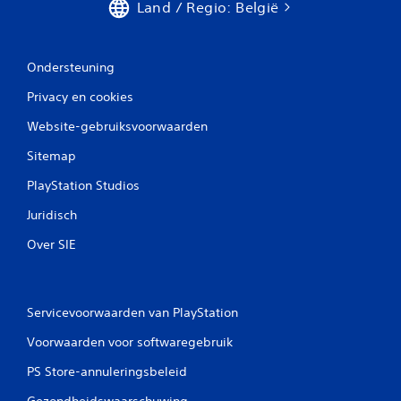
a
Land / Regio: België
m
l
e
t
s
i
p
j
Ondersteuning
e
d
l
Privacy en cookies
i
e
n
Website-gebruiksvoorwaarden
n
s
z
t
Sitemap
o
r
n
u
PlayStation Studios
d
c
e
t
Juridisch
r
i
d
e
Over SIE
a
s
t
o
j
v
e
e
Servicevoorwaarden van PlayStation
d
r
e
d
Voorwaarden voor softwaregebruik
b
e
e
PS Store-annuleringsbeleid
g
d
a
i
Gezondheidswaarschuwing