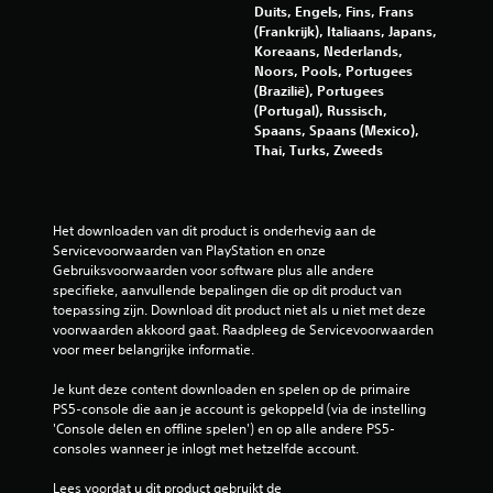
o
Duits, Engels, Fins, Frans
e
n
(Frankrijk), Italiaans, Japans,
g
d
Koreaans, Nederlands,
a
Noors, Pools, Portugees
e
m
(Brazilië), Portugees
r
e
(Portugal), Russisch,
a
b
Spaans, Spaans (Mexico),
l
e
Thai, Turks, Zweeds
t
d
i
i
j
e
d
n
Het downloaden van dit product is onderhevig aan de 
b
i
Servicevoorwaarden van PlayStation en onze 
e
Gebruiksvoorwaarden voor software plus alle andere 
n
k
specifieke, aanvullende bepalingen die op dit product van 
g
i
toepassing zijn. Download dit product niet als u niet met deze 
j
s
voorwaarden akkoord gaat. Raadpleeg de Servicevoorwaarden 
k
e
voor meer belangrijke informatie.
e
l
n
e
Je kunt deze content downloaden en spelen op de primaire 
.
m
PS5-console die aan je account is gekoppeld (via de instelling 
e
'Console delen en offline spelen') en op alle andere PS5-
I
n
consoles wanneer je inlogt met hetzelfde account.
n
t
Lees voordat u dit product gebruikt de 
s
e