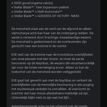
e
e
n
m
o ‎5000 goud (ingame valuta)
n
z
o
‎• Stellar Blade™: Twin Expansion-pakket:
o
z
o
e
o Stellar Blade™ x NieR:Automata™
o
n
t
o Stellar Blade™ x GODDESS OF VICTORY: NIKKE
o
n
d
v
d
e
o
r
e
r
l
De mensheid staat aan de rand van de afgrond en alleen
r
d
g
vlijmscherpe actie kan haar van de ondergang redden. De
d
c
a
e
aarde is verwoest door krachtige, kwaadaardige wezens.
a
t
n
De mensheid is gedecimeerd en de overlevenden zijn
e
m
j
)
gevlucht naar een kolonie in de ruimte.
e
e
.
r
l
t
EVE reist van de kolonie naar de troosteloze overblijfselen
a
o
van onze planeet met één missie: ze moet de aarde
b
B
i
e
heroveren op de Naytibas, de wezens die verantwoordelijk
e
t
e
zijn voor de totale vernietiging ervan. Alleen zo kan de
w
s
n
d
toekomst van de mensheid worden veiliggesteld.
e
e
i
g
n
g
e
EVE gaat het gevecht aan met de Naytibas en verkent de
i
s
overblijfselen van de menselijke beschaving in een poging
n
n
n
e
het mysterieuze verleden te ontrafelen. Al snel komt ze
i
g
e
erachter dat haar missie allesbehalve makkelijk zal zijn.
n
e
l
n
Uiteindelijk blijkt niets te zijn wat het lijkt...
g
n
o
e
s
f
Adembenemende actie op het scherpst van de snede