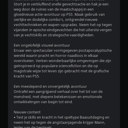
n
b
e
Stort je in verbluffend snelle gevechtsactie en hak je een
e
i
l
weg door de ruïnes van de maatschappij in een
f
n
e
gloednieuw actie-avontuur op PS5. Maak gebruik van
f
n
m
sierlijke en dodelijke combo's, ontgrendel nieuwe
e
e
vechttechnieken en wapen-upgrades. Neem het op tegen
e
c
n
vijanden in epische eindgevechten die het uiterste vergen
n
t
e
van je vechtskills en strategische vaardigheden.
t
e
e
e
n
n
Een ongelofelijk visueel avontuur
d
n
t
Ervaar een spectaculair vormgegeven postapocalyptische
i
i
b
wereld waarin pracht en horror naadloos in elkaar
e
j
e
overvloeien. Verken wonderbaarlijke omgevingen die zijn
m
d
k
geïnspireerd op populaire sciencefiction en die op
o
s
i
magistrale wijze tot leven zijn gebracht met de grafische
g
l
kracht van PS5.
j
e
i
k
l
m
Een meeslepend en onvergetelijk avontuur
e
i
i
Ontrafel een aangrijpend verhaal over het lot van de
n
j
e
mensheid, met diepere betekenissen en emotionele
k
t
J
ontwikkelingen van begin tot eind.
l
h
e
e
o
k
Nieuwe content
i
e
u
‎• Test je skills en kracht in het speltype Baasuitdaging en
d
f
n
neem het op tegen de angstaanjagende krijger Mann,
e
t
t
leider van de Sentinels.