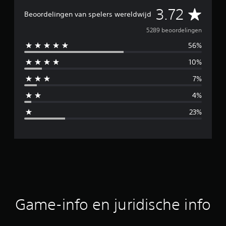
G
3.72
Beoordelingen van spelers wereldwijd
e
5289 beoordelingen
56%
m
10%
i
7%
d
4%
d
23%
e
l
d
e
b
Game-info en juridische info
e