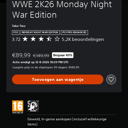
WWE 2K26 Monday Night 
War Edition
Take-Two
PS5
MONDAY NIGHT WAR EDITION
PS5 PRO ENHANCED
3.72
5,2K beoordelingen
G
e
m
€89,99
i
€149,99
Bespaar 40%
Korting ten opzichte van de oorspronkelijke prijs 
d
Actie eindigt op 12-8-2026 10:59 PM UTC
d
Laagste prijs in de afgelopen 30 dagen: €149,99
e
l
Toevoegen aan wagentje
d
e
b
e
o
o
r
d
Geweld, In-game aankopen (inclusief willekeurige
e
items)
l