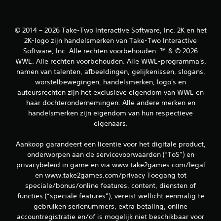
l
i
© 2014 – 2026 Take-Two Interactive Software, Inc. 2K en het
n
2K-logo zijn handelsmerken van Take-Two Interactive
Software, Inc. Alle rechten voorbehouden. ™ & © 2026
g
WWE. Alle rechten voorbehouden. Alle WWE-programma's,
namen van talenten, afbeeldingen, gelijkenissen, slogans,
e
worstelbewegingen, handelsmerken, logo's en
auteursrechten zijn het exclusieve eigendom van WWE en
n
haar dochterondernemingen. Alle andere merken en
handelsmerken zijn eigendom van hun respectieve
eigenaars.
Aankoop garandeert een licentie voor het digitale product,
onderworpen aan de servicevoorwaarden (“ToS”) en
privacybeleid in game en via www.take2games.com/legal
en www.take2games.com/privacy Toegang tot
speciale/bonus/online features, content, diensten of
functies (“speciale features”), vereist wellicht eenmalig te
gebruiken serienummers, extra betaling, online
accountregistratie en/of is mogelijk niet beschikbaar voor