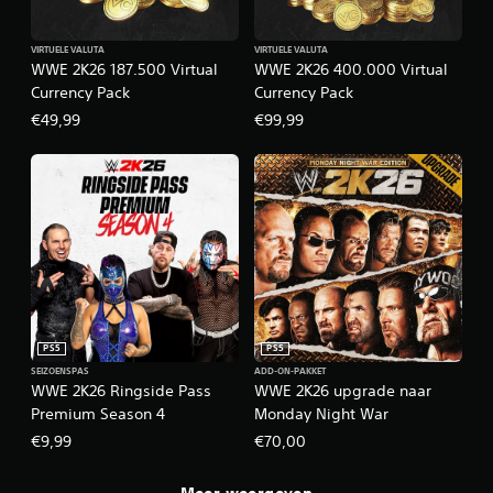
VIRTUELE VALUTA
VIRTUELE VALUTA
WWE 2K26 187.500 Virtual
WWE 2K26 400.000 Virtual
Currency Pack
Currency Pack
€49,99
€99,99
PS5
PS5
SEIZOENSPAS
ADD-ON-PAKKET
WWE 2K26 Ringside Pass
WWE 2K26 upgrade naar
Premium Season 4
Monday Night War
€9,99
€70,00