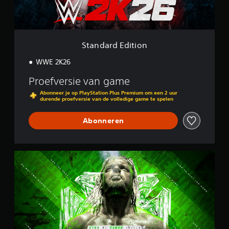
d
i
t
i
o
Standard Edition
n
WWE 2K26
Proefversie van game
Abonneer je op PlayStation Plus Premium om een 2 uur
durende proefversie van de volledige game te spelen
Abonneren
K
i
n
g
o
f
K
i
n