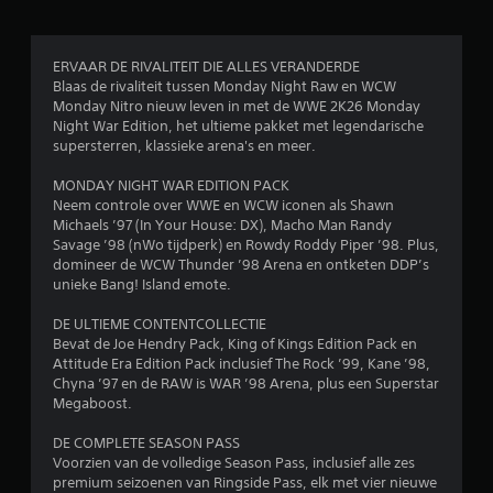
o
o
ERVAAR DE RIVALITEIT DIE ALLES VERANDERDE
Blaas de rivaliteit tussen Monday Night Raw en WCW
r
Monday Nitro nieuw leven in met de WWE 2K26 Monday
Night War Edition, het ultieme pakket met legendarische
d
supersterren, klassieke arena's en meer.
e
MONDAY NIGHT WAR EDITION PACK
Neem controle over WWE en WCW iconen als Shawn
l
Michaels ’97 (In Your House: DX), Macho Man Randy
Savage ’98 (nWo tijdperk) en Rowdy Roddy Piper ’98. Plus,
i
domineer de WCW Thunder ’98 Arena en ontketen DDP’s
unieke Bang! Island emote.
n
DE ULTIEME CONTENTCOLLECTIE
g
Bevat de Joe Hendry Pack, King of Kings Edition Pack en
Attitude Era Edition Pack inclusief The Rock ’99, Kane ’98,
3
Chyna ’97 en de RAW is WAR ’98 Arena, plus een Superstar
Megaboost.
.
DE COMPLETE SEASON PASS
Voorzien van de volledige Season Pass, inclusief alle zes
7
premium seizoenen van Ringside Pass, elk met vier nieuwe