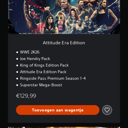
d
e
E
r
a
E
d
i
Attitude Era Edition
t
i
WWE 2K26
o
Joe Hendry Pack
n
King of Kings Edition Pack
Attitude Era Edition Pack
Ringside Pass Premium Season 1-4
Superstar Mega-Boost
€129,99
Toevoegen aan wagentje