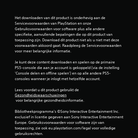
t
5
Het downloaden van dit product is onderhevig aan de 
Servicevoorwaarden van PlayStation en onze 
2
Gebruiksvoorwaarden voor software plus alle andere 
specifieke, aanvullende bepalingen die op dit product van 
8
toepassing zijn. Download dit product niet als u niet met deze 
voorwaarden akkoord gaat. Raadpleeg de Servicevoorwaarden 
9
voor meer belangrijke informatie.
b
Je kunt deze content downloaden en spelen op de primaire 
PS5-console die aan je account is gekoppeld (via de instelling 
e
'Console delen en offline spelen') en op alle andere PS5-
consoles wanneer je inlogt met hetzelfde account.
o
Lees voordat u dit product gebruikt de 
o
Gezondheidswaarschuwingen
 voor belangrijke gezondheidsinformatie.
r
Bibliotheekprogramma's ©Sony Interactive Entertainment Inc. 
d
exclusief in licentie gegeven aan Sony Interactive Entertainment 
Europe. Gebruiksvoorwaarden voor software zijn van 
e
toepassing, zie ook eu.playstation.com/legal voor volledige 
gebruiksrechten.