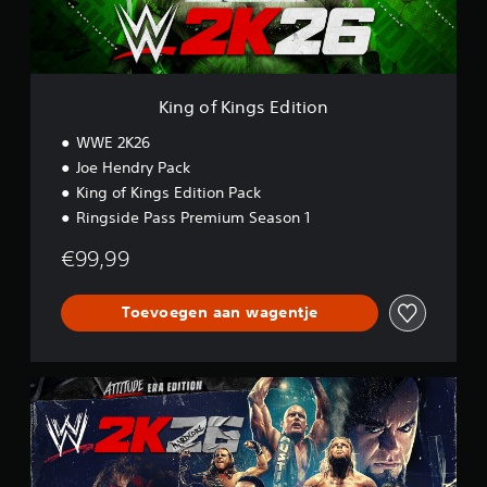
g
s
E
d
i
King of Kings Edition
t
i
WWE 2K26
o
Joe Hendry Pack
n
King of Kings Edition Pack
Ringside Pass Premium Season 1
€99,99
Toevoegen aan wagentje
A
t
t
i
t
u