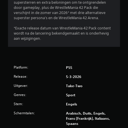
supersterren en extra beloningen om te ontgrendelen
2
door gameplay, plus de WrestleMania 42 Pack die
verschijnt in de zomer van 2026* met drie alternatieve
/
superster persona's en de WrestleMania 42 Arena.
5
*Exacte release datum van WrestleMania 42 Pack content
wordt na de lancering bekendgemaakt en is onderhevig
s
aan wijzigingen.
t
e
r
Platform:
PS5
Release:
5-3-2026
r
Uitgever:
Take-Two
e
Genres:
Sport
n
Stem:
Engels
u
Schermtalen:
Arabisch, Duits, Engels,
Frans (Frankrijk), Italiaans,
i
Spaans