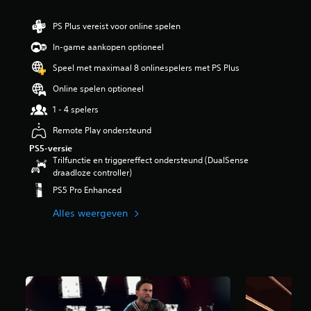
i
n
PS Plus vereist voor online spelen
g
In-game aankopen optioneel
3
.
Speel met maximaal 8 onlinespelers met PS Plus
7
2
Online spelen optioneel
/
1 - 4 spelers
5
s
Remote Play ondersteund
t
e
PS5-versie
r
Trilfunctie en triggereffect ondersteund (DualSense
r
draadloze controller)
e
PS5 Pro Enhanced
n
u
Alles weergeven
i
t
5
,
2
K
b
e