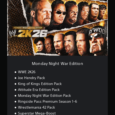
M
o
n
d
a
y
N
i
g
h
t
W
a
r
Monday Night War Edition
E
d
WWE 2K26
i
Joe Hendry Pack
t
King of Kings Edition Pack
i
o
Attitude Era Edition Pack
n
Monday Night War Edition Pack
Ringside Pass Premium Season 1-6
Wrestlemania 42 Pack
Superstar Mega-Boost