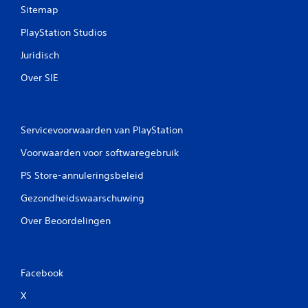
e
Sitemap
l
w
i
e
PlayStation Studios
n
g
e
Juridisch
i
s
n
p
Over SIE
g
e
e
J
l
e
t
k
Servicevoorwaarden van PlayStation
)
u
.
n
Voorwaarden voor softwaregebruik
t
PS Store-annuleringsbeleid
d
e
Gezondheidswaarschuwing
g
a
Over Beoordelingen
m
e
s
p
Facebook
e
l
X
e