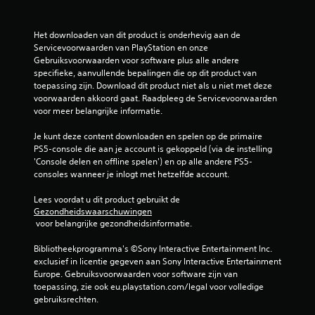
j
i
d
k
e
Het downloaden van dit product is onderhevig aan de 
t
n
Servicevoorwaarden van PlayStation en onze 
.
s
Gebruiksvoorwaarden voor software plus alle andere 
v
specifieke, aanvullende bepalingen die op dit product van 
S
i
toepassing zijn. Download dit product niet als u niet met deze 
d
p
voorwaarden akkoord gaat. Raadpleeg de Servicevoorwaarden 
e
voor meer belangrijke informatie.
e
o
e
b
Je kunt deze content downloaden en spelen op de primaire 
l
e
PS5-console die aan je account is gekoppeld (via de instelling 
b
e
'Console delen en offline spelen') en op alle andere PS5-
a
l
consoles wanneer je inlogt met hetzelfde account.
a
d
r
e
Lees voordat u dit product gebruikt de 
z
n
Gezondheidswaarschuwingen
a
 voor belangrijke gezondheidsinformatie.
o
l
n
t
Bibliotheekprogramma's ©Sony Interactive Entertainment Inc. 
d
i
exclusief in licentie gegeven aan Sony Interactive Entertainment 
e
j
Europe. Gebruiksvoorwaarden voor software zijn van 
r
d
toepassing, zie ook eu.playstation.com/legal voor volledige 
b
p
gebruiksrechten.
e
a