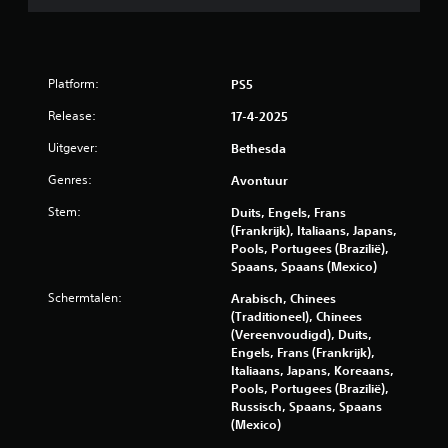
g
t
a
i
m
c
e
k
t
Platform:
PS5
d
i
i
Release:
17-4-2025
j
e
d
i
Uitgever:
Bethesda
e
n
n
d
Genres:
Avontuur
s
e
d
Stem:
Duits, Engels, Frans
g
e
(Frankrijk), Italiaans, Japans,
a
g
Pools, Portugees (Brazilië),
m
a
Spaans, Spaans (Mexico)
e
m
w
e
Schermtalen:
Arabisch, Chinees
o
p
(Traditioneel), Chinees
r
l
(Vereenvoudigd), Duits,
d
a
Engels, Frans (Frankrijk),
t
y
Italiaans, Japans, Koreaans,
g
o
Pools, Portugees (Brazilië),
e
f
Russisch, Spaans, Spaans
b
t
(Mexico)
r
i
u