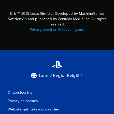
d
u
i
z
e
e
© & ™ 2025 Lucasfilm Ltd. Developed by MachineGames
r
n
Sweden AB and published by ZeniMax Media Inc. All rights
e
i
reserved.
n
n
Privacybeleid en EULA van game
(
g
a
s
l
e
l
l
e
e
e
n
m
w
e
a
n
n
t
Land / Regio: België
n
e
e
n
e
v
r
Ondersteuning
o
j
o
e
Privacy en cookies
o
r
f
Website-gebruiksvoorwaarden
b
f