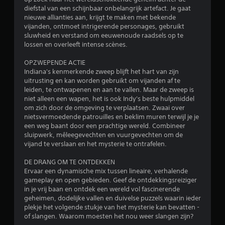
n
n
m
diefstal van een schijnbaar onbelangrijk artefact. Je gaat
.
k
nieuwe allianties aan, krijgt te maken met bekende
e
g
vijanden, ontmoet intrigerende personages, gebruikt
r
G
sluwheid en verstand om eeuwenoude raadsels op te
e
e
a
lossen en overleeft intense scènes.
n
m
v
n
OPZWEPENDE ACTIE
e
o
Indiana's kenmerkende zweep blijft het hart van zijn
p
o
uitrusting en kan worden gebruikt om vijanden af te
a
r
leiden, te ontwapenen en aan te vallen. Maar de zweep is
u
e
niet alleen een wapen, het is ook Indy's beste hulpmiddel
z
l
om zich door de omgeving te verplaatsen. Zwaai over
e
k
nietsvermoedende patrouilles en beklim muren terwijl je je
e
r
een weg baant door een prachtige wereld. Combineer
a
e
sluipwerk, mêleegevechten en vuurgevechten om de
n
vijand te verslaan en het mysterie te ontrafelen.
n
a
J
l
DE DRANG OM TE ONTDEKKEN
e
o
Ervaar een dynamische mix tussen lineaire, verhalende
k
g
gameplay en open gebieden. Geef de ontdekkingsreiziger
u
e
in je vrij baan en ontdek een wereld vol fascinerende
n
j
geheimen, dodelijke vallen en duivelse puzzels waarin ieder
t
o
plekje het volgende stukje van het mysterie kan bevatten -
d
y
of slangen. Waarom moesten het nou weer slangen zijn?
e
s