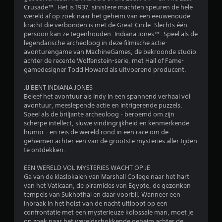
t
n
Crusade™. Het is 1937, sinistere machten speuren de hele
j
2
i
t
wereld af op zoek naar het geheim van een eeuwenoude
n
e
a
kracht die verbonden is met de Great Circle. Slechts één
.
5
s
l
persoon kan ze tegenhouden: Indiana Jones™. Speel als de
o
e
legendarische archeoloog in deze filmische actie-
4
v
e
avonturengame van MachineGames, de bekroonde studio
e
n
achter de recente Wolfenstein-serie, met Hall of Fame-
r
b
v
gamedesigner Todd Howard als uitvoerend producent.
d
e
e
e
r
JIJ BENT INDIANA JONES
g
t
Beleef het avontuur als Indy in een spannend verhaal vol
a
o
i
avontuur, meeslepende actie en intrigerende puzzels.
m
c
Speel als de briljante archeoloog - beroemd om zijn
e
o
a
scherpe intellect, sluwe vindingrijkheid en kenmerkende
p
l
humor - en reis de wereld rond in een race om de
l
r
e
geheimen achter een van de grootste mysteries aller tijden
a
b
te ontdekken.
y
d
e
b
w
EEN WERELD VOL MYSTERIES WACHT OP JE
e
e
e
Ga van de klaslokalen van Marshall College naar het hart
k
g
van het Vaticaan, de piramides van Egypte, de gezonken
i
l
i
tempels van Sukhothai en daar voorbij. Wanneer een
j
n
inbraak in het holst van de nacht uitloopt op een
k
i
g
confrontatie met een mysterieuze kolossale man, moet je
e
o
op zoek naar het wereldschokkende geheim achter de