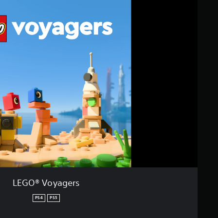
LEGO® Voyagers
PS4
PS5