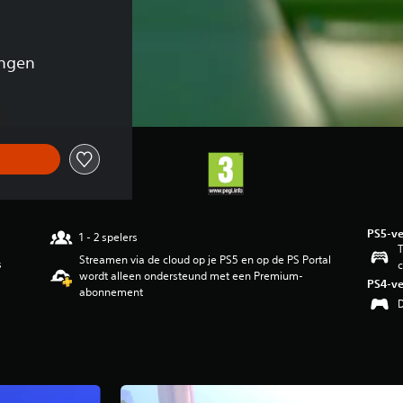
ingen
PS5-ve
1 - 2 spelers
T
Streamen via de cloud op je PS5 en op de PS Portal
s
c
wordt alleen ondersteund met een Premium-
PS4-ve
abonnement
D