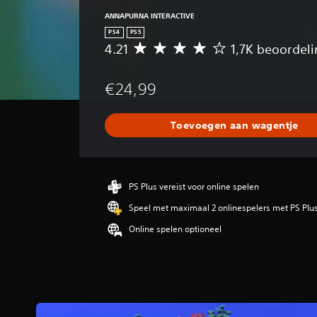
ANNAPURNA INTERACTIVE
PS4
PS5
4.21
1,7K beoordel
G
e
m
€24,99
i
d
d
Toevoegen aan wagentje
e
l
d
e
b
PS Plus vereist voor online spelen
e
Speel met maximaal 2 onlinespelers met PS Plu
o
o
Online spelen optioneel
r
d
e
l
i
n