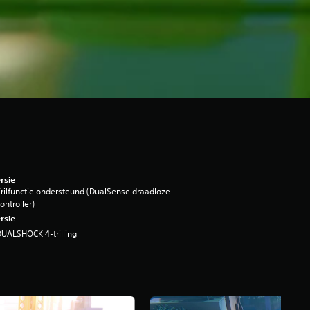
rsie
rilfunctie ondersteund (DualSense draadloze
ontroller)
rsie
UALSHOCK 4-trilling