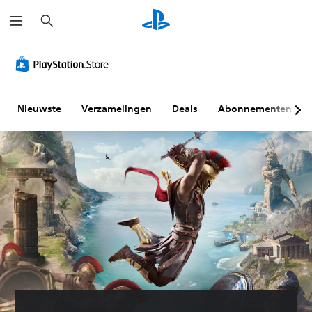
Z
o
e
k
e
n
Nieuwste
Verzamelingen
Deals
Abonnementen