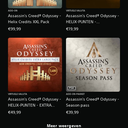
ADD-ON
VIRTUELE VALUTA
Assassin's Creed® Odyssey -
Assassin's Creed® Odyssey -
Helix Credits XXL Pack
HELIX-PUNTEN -
MIDDELGROOT PAKKET
€99,99
€19,99
PS4
VIRTUELE VALUTA
ADD-ON-PAKKET
Assassin's Creed® Odyssey -
Assassin's Creed® Odyssey -
HELIX-PUNTEN - EXTRA
Season pass
GROOT PAKKET
€49,99
€39,99
Meer weergeven