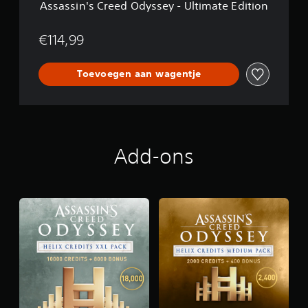
Assassin's Creed Odyssey - Ultimate Edition
d
O
d
€114,99
y
s
Toevoegen aan wagentje
s
e
y
-
U
l
t
Add-ons
i
m
a
t
e
E
d
i
t
i
o
n