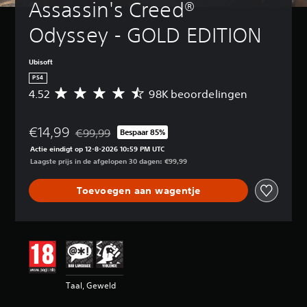
Assassin's Creed® 
Odyssey - GOLD EDITION
Ubisoft
PS4
4.52
98K beoordelingen
G
e
m
€14,99
i
€99,99
Bespaar 85%
Korting ten opzichte van de oorspronkelijke prijs v
d
Actie eindigt op 12-8-2026 10:59 PM UTC
d
Laagste prijs in de afgelopen 30 dagen: €99,99
e
l
Toevoegen aan wagentje
d
e
b
e
o
o
r
d
Taal, Geweld
e
l