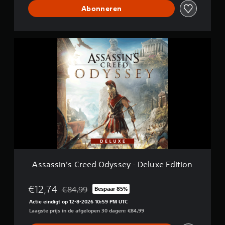
y
Abonneren
A
s
s
a
s
s
i
n
'
s
C
r
e
e
Assassin's Creed Odyssey - Deluxe Edition
d
O
d
€12,74
€84,99
Bespaar 85%
Korting ten opzichte van de oorspronkelijke prijs
y
Actie eindigt op 12-8-2026 10:59 PM UTC
s
Laagste prijs in de afgelopen 30 dagen: €84,99
s
e