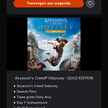
Toevoegen aan wagentje
y
-
D
e
A
l
s
u
s
x
a
e
s
E
s
d
i
i
n
t
'
i
s
o
C
n
r
e
e
Assassin's Creed® Odyssey - GOLD EDITION
d
®
Assassin's Creed Odyssey
O
Season Pass
d
Twee grote Story Arcs
y
s
Day 1'-bonusmissie
s