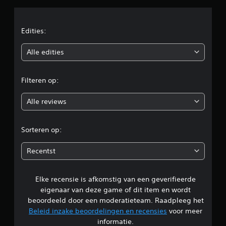
d
e
Edities:
b
Alle edities
e
Filteren op:
o
Alle reviews
o
r
Sorteren op:
d
Recentst
e
Elke recensie is afkomstig van een geverifieerde
l
eigenaar van deze game of dit item en wordt
i
beoordeeld door een moderatieteam. Raadpleeg het
Beleid inzake beoordelingen en recensies
voor meer
n
informatie.