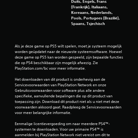
Duits, Engels, Frans
(Frankrijk), Italiaans,
Koreaans, Nederlands,
Pools, Portugees (Brazilië),
Spaans, Tsjechisch
Als je deze game op PS5 wilt spelen, moet je systeem mogelijk 
worden geüpdatet naar de nieuwste systeemsoftware. Hoewel 
deze game op PS5 kan worden gespeeld, zijn bepaalde functies 
die op PS4 beschikbaar zijn mogelijk afwezig. Zie 
PlayStation.com/bc voor meer informatie.
Het downloaden van dit product is onderhevig aan de 
Servicevoorwaarden van PlayStation Network en onze 
Gebruiksvoorwaarden voor software plus alle andere 
specifieke, aanvullende bepalingen die op dit product van 
toepassing zijn. Download dit product niet als u niet met deze 
voorwaarden akkoord gaat. Raadpleeg de Servicevoorwaarden 
voor meer belangrijke informatie.
Eenmalige licentievergoeding om naar meerdere PS4™-
systemen te downloaden. Voor uw primaire PS4™ is 
aanmelden bij PlayStation Network niet vereist om dit te 