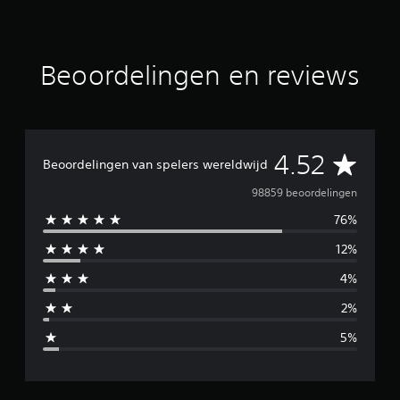
Beoordelingen en reviews
G
4.52
Beoordelingen van spelers wereldwijd
e
98859 beoordelingen
76%
m
12%
i
4%
d
2%
d
5%
e
l