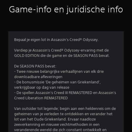
o
Game-info en juridische info
o
r
d
Bepaal je eigen lot in Assassin's Creed® Odyssey.
e
Verdiep je Assassin's Creed® Odyssey-ervaring met de
GOLD EDITION die de game en de SEASON PASS bevat.
l
De SEASON PASS bevat:
i
- Twee nieuwe belangrijke verhaallijnen van elk drie
downloadbare afleveringen
n
- De bonusmissie 'De geheimen van Griekenland',
verkrijgbaar op dag van release
g
- De spellen Assassin's Creed III REMASTERED en Assassin's
Creed Liberation REMASTERED
e
Van outsider tot legende; begin aan een heldenreis om de
n
geheimen van je verleden te ontdekken en verander het
lot van het Oude Griekenland. Ervaar naadloze
zeeverkenning en nieuwe vechtmethoden in een
veranderende wereld die zich constant ontwikkelt en