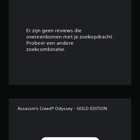
g
4
.
Er zijn geen reviews die
overeenkomen met je zoekopdracht.
5
Probeer een andere
zoekcombinatie.
2
/
5
s
t
Assassin's Creed® Odyssey - GOLD EDITION
e
r
r