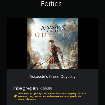
Edities:
o
r
d
e
A
l
s
i
s
n
a
g
s
e
s
n
i
n
'
s
C
r
e
e
Assassin's Creed Odyssey
d
O
d
Inbegrepen
€69,99
Korting ten opzichte van de oorspronkelijk
y
Abonneer je op PlayStation Plus Extra om toegang tot deze
s
game en nog honderden andere games te krijgen in de
gamecatalogus
s
e