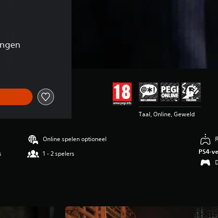
ingen
Taal, Online, Geweld
Online spelen optioneel
PS4-ve
s
1 - 2 spelers
D