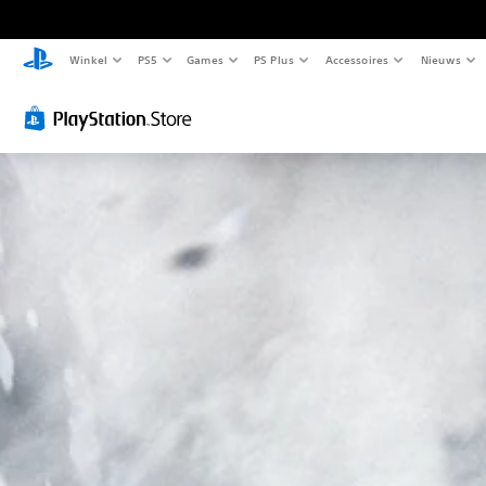
Winkel
PS5
Games
PS Plus
Accessoires
Nieuws