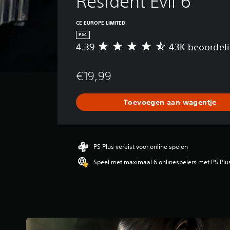
Resident Evil 6
CE EUROPE LIMITED
PS4
4.39
43K beoordel
G
e
m
€19,99
i
d
d
Toevoegen aan wagentje
e
l
d
e
b
PS Plus vereist voor online spelen
e
Speel met maximaal 6 onlinespelers met PS Plu
o
o
r
d
e
l
i