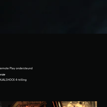
Remote Play ondersteund
rsie
UALSHOCK 4-trilling