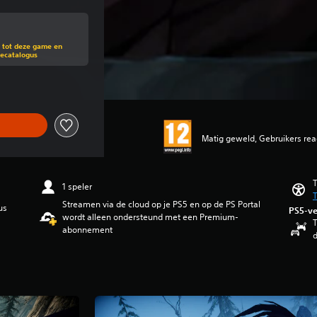
van de oorspronkelijke prijs van €39,99
g tot deze game en
mecatalogus
Matig geweld, Gebruikers rea
T
1 speler
T
Streamen via de cloud op je PS5 en op de PS Portal
us
PS5-ve
wordt alleen ondersteund met een Premium-
T
abonnement
d