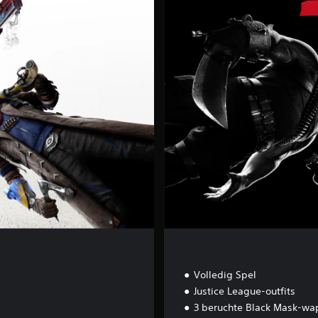
l
u
x
e
E
d
i
t
i
o
n
Volledig Spel
Justice League-outfits
3 beruchte Black Mask-wa