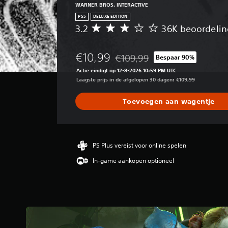
WARNER BROS. INTERACTIVE
PS5
DELUXE EDITION
3.2
36K beoordeli
G
e
m
€10,99
€109,99
Bespaar 90%
i
Korting ten opzichte van de oorsp
d
Actie eindigt op 12-8-2026 10:59 PM UTC
d
Laagste prijs in de afgelopen 30 dagen: €109,99
e
l
Toevoegen aan wagentje
d
e
b
e
o
PS Plus vereist voor online spelen
o
In-game aankopen optioneel
r
d
e
l
i
n
g