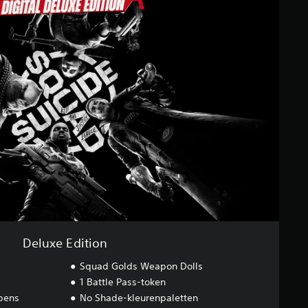
Deluxe Edition
Squad Golds Weapon Dolls
1 Battle Pass-token
pens
No Shade-kleurenpaletten