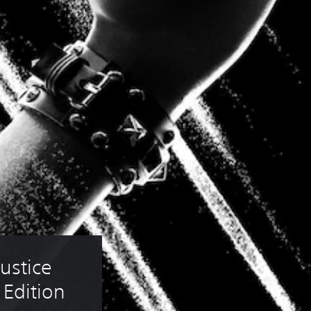
ustice 
 Edition