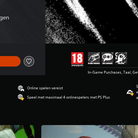
ngen
ronkelijke prijs van €109,99
In-Game Purchases, Taal, G
S
Online spelen vereist
w
Speel met maximaal 4 onlinespelers met PS Plus