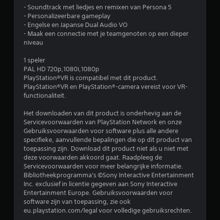
- Soundtrack met liedjes en remixen van Persona 5
n
- Personalizeerbare gameplay
- Engelse en Japanse Dual Audio VO
g
- Maak een connectie met je teamgenoten op een dieper
niveau
e
1 speler
n
PAL HD 720p,1080i,1080p
PlayStation®VR is compatibel met dit product.
PlayStation®VR en PlayStation®-camera vereist voor VR-
functionaliteit.
Het downloaden van dit product is onderhevig aan de
Servicevoorwaarden van PlayStation Network en onze
Gebruiksvoorwaarden voor software plus alle andere
specifieke, aanvullende bepalingen die op dit product van
toepassing zijn. Download dit product niet als u niet met
deze voorwaarden akkoord gaat. Raadpleeg de
Servicevoorwaarden voor meer belangrijke informatie.
Bibliotheekprogramma's ©Sony Interactive Entertainment
Inc. exclusief in licentie gegeven aan Sony Interactive
Entertainment Europe. Gebruiksvoorwaarden voor
software zijn van toepassing, zie ook
eu.playstation.com/legal voor volledige gebruiksrechten.