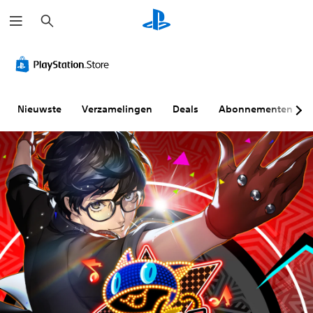
Z
o
e
k
e
n
Nieuwste
Verzamelingen
Deals
Abonnementen