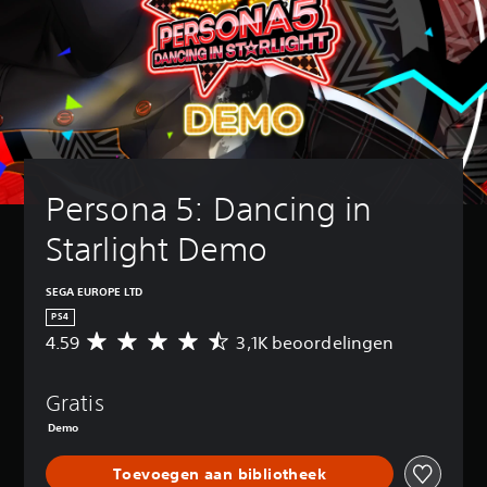
Persona 5: Dancing in 
Starlight Demo
SEGA EUROPE LTD
PS4
4.59
3,1K beoordelingen
G
e
m
Gratis
i
d
Demo
d
e
Toevoegen aan bibliotheek
l