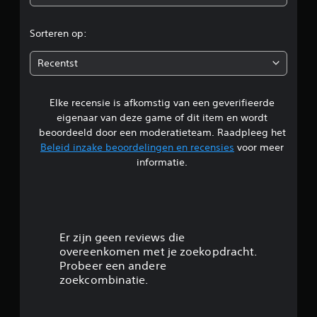
o
r
Sorteren op:
d
Recentst
e
Elke recensie is afkomstig van een geverifieerde
l
eigenaar van deze game of dit item en wordt
i
beoordeeld door een moderatieteam. Raadpleeg het
Beleid inzake beoordelingen en recensies
voor meer
n
informatie.
g
4
.
Er zijn geen reviews die
overeenkomen met je zoekopdracht.
5
Probeer een andere
zoekcombinatie.
9