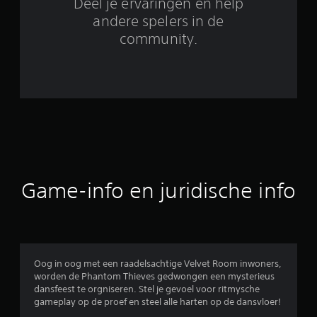
Deel je ervaringen en help
1
andere spelers in de
community.
6
3
b
e
o
o
Game-info en juridische info
r
d
e
Oog in oog met een raadelsachtige Velvet Room inwoners,
worden de Phantom Thieves gedwongen een mysterieus
l
dansfeest te orgniseren. Stel je gevoel voor ritmysche
gameplay op de proef en steel alle harten op de dansvloer!
i