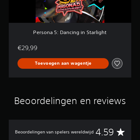
:
e
D
c
a
t
n
i
c
o
i
n
Persona 5: Dancing in Starlight
n
g
i
€29,99
n
S
Toevoegen aan wagentje
t
a
r
l
i
g
h
Beoordelingen en reviews
t
G
4.59
Beoordelingen van spelers wereldwijd