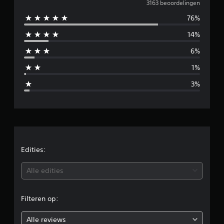
e
3163 beoordelingen
76%
m
14%
i
6%
d
1%
d
3%
e
l
d
e
Edities:
b
Alle edities
e
Filteren op:
o
Alle reviews