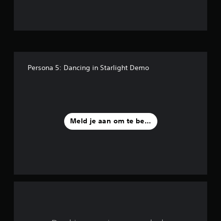
/
5
s
t
Persona 5: Dancing in Starlight Demo
e
r
r
Meld je aan om te beoordelen
e
n
u
i
t
3