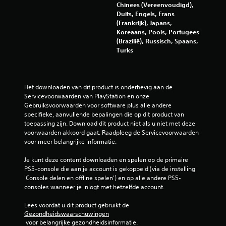
n
m
Chinees (Vereenvoudigd),
f
e
Duits, Engels, Frans
o
s
(Frankrijk), Japans,
p
r
Koreaans, Pools, Portugees
e
m
(Brazilië), Russisch, Spaans,
l
Turks
a
e
t
n
i
e
e
n
Het downloaden van dit product is onderhevig aan de 
A
d
Servicevoorwaarden van PlayStation en onze 
u
o
Gebruiksvoorwaarden voor software plus alle andere 
d
o
specifieke, aanvullende bepalingen die op dit product van 
i
r
toepassing zijn. Download dit product niet als u niet met deze 
o
d
voorwaarden akkoord gaat. Raadpleeg de Servicevoorwaarden 
-
e
voor meer belangrijke informatie.
i
m
n
e
Je kunt deze content downloaden en spelen op de primaire 
f
n
PS5-console die aan je account is gekoppeld (via de instelling 
o
u
'Console delen en offline spelen') en op alle andere PS5-
r
'
consoles wanneer je inlogt met hetzelfde account.
m
s
a
n
Lees voordat u dit product gebruikt de 
t
a
Gezondheidswaarschuwingen
i
v
 voor belangrijke gezondheidsinformatie.