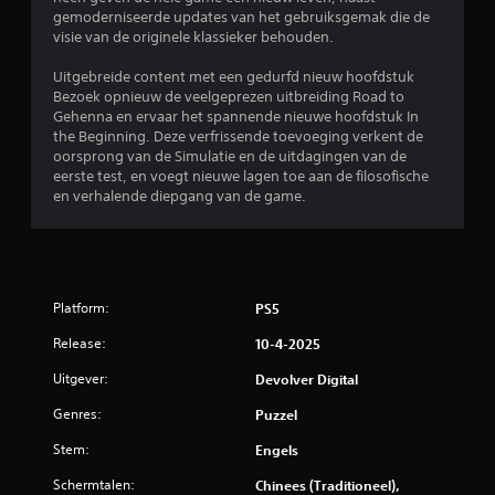
t
e
gemoderniseerde updates van het gebruiksgemak die de
e
n
visie van de originele klassieker behouden.
r
i
n
n
Uitgebreide content met een gedurfd nieuw hoofdstuk
Bezoek opnieuw de veelgeprezen uitbreiding Road to
a
t
Gehenna en ervaar het spannende nieuwe hoofdstuk In
t
e
the Beginning. Deze verfrissende toevoeging verkent de
i
d
oorsprong van de Simulatie en de uitdagingen van de
e
r
eerste test, en voegt nieuwe lagen toe aan de filosofische
v
u
en verhalende diepgang van de game.
e
k
n
k
v
e
o
n
o
J
Platform:
PS5
r
e
a
k
Release:
10-4-2025
u
u
Uitgever:
Devolver Digital
n
d
t
i
Genres:
Puzzel
d
o
e
Stem:
Engels
-
g
i
a
Schermtalen:
Chinees (Traditioneel),