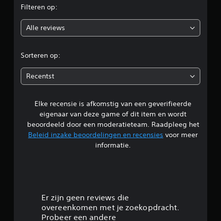
o
h
o
l
Filteren op:
n
e
f
o
s
d
i
t
z
e
d
Alle reviews
i
o
i
r
b
j
e
v
e
d
n
r
i
s
e
Sorteren op:
.
d
c
n
d
e
h
s
Recentst
o
i
G
v
e
b
k
i
r
e
b
d
o
Elke recensie is afkomstig van een geverifieerde
l
e
a
e
t
eigenaar van deze game of dit item en wordt
l
a
o
e
i
beoordeeld door een moderatieteam. Raadpleeg het
d
r
b
o
e
.
e
Beleid inzake beoordelingen en recensies
voor meer
n
n
n
e
informatie.
d
d
l
A
g
e
i
d
a
e
r
e
n
4
m
n
t
p
o
a
i
.
g
a
l
Er zijn geen reviews die
t
e
t
s
overeenkomen met je zoekopdracht.
e
5
l
i
b
Probeer een andere
l