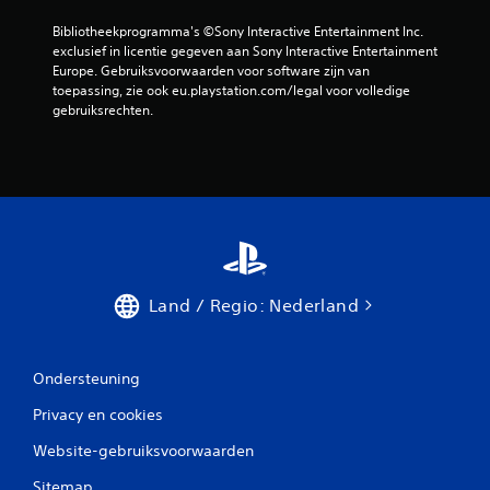
e
i
w
g
Bibliotheekprogramma's ©Sony Interactive Entertainment Inc. 
o
e
exclusief in licentie gegeven aan Sony Interactive Entertainment 
r
r
Europe. Gebruiksvoorwaarden voor software zijn van 
d
e
toepassing, zie ook eu.playstation.com/legal voor volledige 
t
n
gebruiksrechten.
o
z
o
o
k
n
v
d
i
e
s
r
u
d
e
a
e
t
Land / Regio: Nederland
l
j
o
e
f
t
d
o
Ondersteuning
o
e
o
t
Privacy en cookies
r
s
t
e
Website-gebruiksvoorwaarden
r
n
i
i
Sitemap