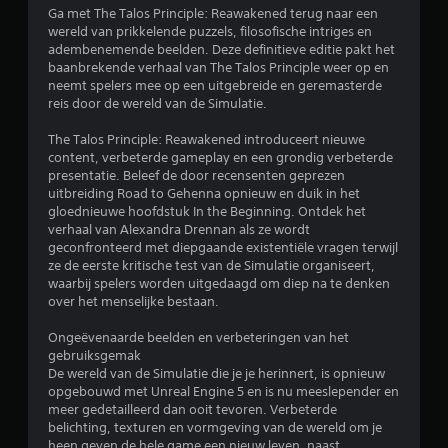
a
.
Ga met The Talos Principle: Reawakened terug naar een
n
wereld van prikkelende puzzels, filosofische intriges en
h
adembenemende beelden. Deze definitieve editie pakt het
S
e
baanbrekende verhaal van The Talos Principle weer op en
p
t
neemt spelers mee op een uitgebreide en geremasterde
e
s
reis door de wereld van de Simulatie.
e
c
h
l
The Talos Principle: Reawakened introduceert nieuwe
e
b
content, verbeterde gameplay en een grondig verbeterde
r
presentatie. Beleef de door recensenten geprezen
a
m
uitbreiding Road to Gehenna opnieuw en duik in het
a
w
gloednieuwe hoofdstuk In the Beginning. Ontdek het
r
e
verhaal van Alexandra Drennan als ze wordt
z
e
geconfronteerd met diepgaande existentiële vragen terwijl
o
r
ze de eerste kritische test van de Simulatie organiseert,
n
g
waarbij spelers worden uitgedaagd om diep na te denken
d
e
over het menselijke bestaan.
v
e
e
r
Ongeëvenaarde beelden en verbeteringen van het
n
gebruiksgemak
t
.
De wereld van de Simulatie die je je herinnert, is opnieuw
o
opgebouwd met Unreal Engine 5 en is nu meeslepender en
e
meer gedetailleerd dan ooit tevoren. Verbeterde
A
t
belichting, texturen en vormgeving van de wereld om je
l
s
heen geven de hele game een nieuw leven, naast