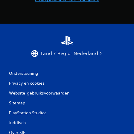
b
r
u
i
k
e
n
.
Land / Regio: Nederland
S
p
e
Ondersteuning
e
l
Privacy en cookies
b
a
Website-gebruiksvoorwaarden
a
Sitemap
r
z
PlayStation Studios
o
n
Juridisch
d
Over SIE
e