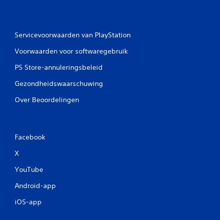
r
t
r
Servicevoorwaarden van PlayStation
i
l
Voorwaarden voor softwaregebruik
l
PS Store-annuleringsbeleid
i
n
Gezondheidswaarschuwing
g
v
Over Beoordelingen
a
n
c
o
Facebook
n
X
t
r
YouTube
o
l
Android-app
l
iOS-app
e
r