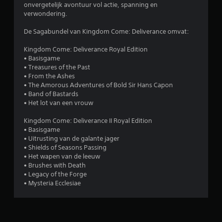
onvergetelijk avontuur vol actie, spanning en
n
verwondering.
d
e
De Sagabundel van Kingdom Come: Deliverance omvat:
r
a
Kingdom Come: Deliverance Royal Edition
a
• Basisgame
n
• Treasures of the Past
r
• From the Ashes
• The Amorous Adventures of Bold Sir Hans Capon
a
• Band of Bastards
a
• Het lot van een vrouw
k
b
Kingdom Come: Deliverance II Royal Edition
e
• Basisgame
d
• Uitrusting van de galante jager
i
• Shields of Seasons Passing
e
• Het wapen van de leeuw
n
• Brushes with Death
• Legacy of the Forge
i
• Mysteria Ecclesiae
n
g
J
e