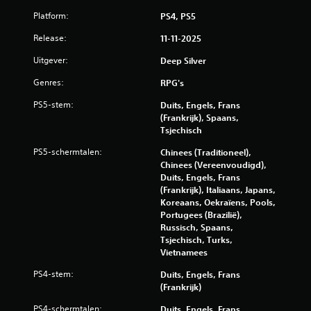
k
Platform:
PS4, PS5
u
n
Release:
11-11-2025
t
d
Uitgever:
Deep Silver
e
g
Genres:
RPG's
a
m
PS5-stem:
Duits, Engels, Frans
e
(Frankrijk), Spaans,
s
Tsjechisch
p
PS5-schermtalen:
Chinees (Traditioneel),
e
Chinees (Vereenvoudigd),
l
Duits, Engels, Frans
e
(Frankrijk), Italiaans, Japans,
n
Koreaans, Oekraïens, Pools,
z
Portugees (Brazilië),
o
Russisch, Spaans,
n
Tsjechisch, Turks,
d
Vietnamees
e
r
PS4-stem:
Duits, Engels, Frans
d
(Frankrijk)
a
t
PS4-schermtalen:
Duits, Engels, Frans