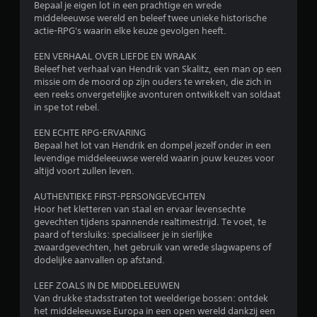
Bepaal je eigen lot in een prachtige en wrede
e
middeleeuwse wereld en beleef twee unieke historische
g
actie-RPG's waarin elke keuze gevolgen heeft.
e
b
EEN VERHAAL OVER LIEFDE EN WRAAK
r
Beleef het verhaal van Hendrik van Skalitz, een man op een
u
missie om de moord op zijn ouders te wreken, die zich in
i
een reeks onvergetelijke avonturen ontwikkelt van soldaat
k
in spe tot rebel.
e
n
EEN ECHTE RPG-ERVARING
.
Bepaal het lot van Hendrik en dompel jezelf onder in een
levendige middeleeuwse wereld waarin jouw keuzes voor
S
altijd voort zullen leven.
p
AUTHENTIEKE FIRST-PERSONGEVECHTEN
e
Hoor het kletteren van staal en ervaar levensechte
e
gevechten tijdens spannende realtimestrijd. Te voet, te
l
paard of tersluiks: specialiseer je in sierlijke
b
zwaardgevechten, het gebruik van wrede slagwapens of
a
dodelijke aanvallen op afstand.
a
r
LEEF ZOALS IN DE MIDDELEEUWEN
z
Van drukke stadsstraten tot weelderige bossen: ontdek
het middeleeuwse Europa in een open wereld dankzij een
o