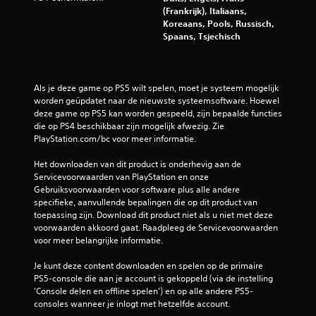
j
(Frankrijk), Italiaans,
e
Koreaans, Pools, Russisch,
o
Spaans, Tsjechisch
p
a
a
n
Als je deze game op PS5 wilt spelen, moet je systeem mogelijk 
r
worden geüpdatet naar de nieuwste systeemsoftware. Hoewel 
a
deze game op PS5 kan worden gespeeld, zijn bepaalde functies 
k
die op PS4 beschikbaar zijn mogelijk afwezig. Zie 
e
PlayStation.com/bc voor meer informatie.
n
g
Het downloaden van dit product is onderhevig aan de 
e
Servicevoorwaarden van PlayStation en onze 
b
Gebruiksvoorwaarden voor software plus alle andere 
a
specifieke, aanvullende bepalingen die op dit product van 
s
toepassing zijn. Download dit product niet als u niet met deze 
e
voorwaarden akkoord gaat. Raadpleeg de Servicevoorwaarden 
e
voor meer belangrijke informatie.
r
d
Je kunt deze content downloaden en spelen op de primaire 
e
PS5-console die aan je account is gekoppeld (via de instelling 
b
'Console delen en offline spelen') en op alle andere PS5-
e
consoles wanneer je inlogt met hetzelfde account.
d