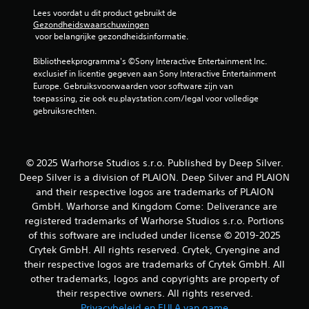
i
Lees voordat u dit product gebruikt de 
e
Gezondheidswaarschuwingen
n
 voor belangrijke gezondheidsinformatie.
i
n
Bibliotheekprogramma's ©Sony Interactive Entertainment Inc. 
g
exclusief in licentie gegeven aan Sony Interactive Entertainment 
s
Europe. Gebruiksvoorwaarden voor software zijn van 
e
toepassing, zie ook eu.playstation.com/legal voor volledige 
l
gebruiksrechten.
e
m
e
n
© 2025 Warhorse Studios s.r.o. Published by Deep Silver.
t
Deep Silver is a division of PLAION. Deep Silver and PLAION
e
and their respective logos are trademarks of PLAION
n
h
GmbH. Warhorse and Kingdom Come: Deliverance are
o
registered trademarks of Warhorse Studios s.r.o. Portions
e
of this software are included under license © 2019-2025
f
Crytek GmbH. All rights reserved. Crytek, Cryengine and
t
their respective logos are trademarks of Crytek GmbH. All
t
other trademarks, logos and copyrights are property of
e
g
their respective owners. All rights reserved.
e
Privacybeleid en EULA van game