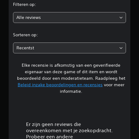
r
r
Filteren op:
e
o
o
n
t
Alle reviews
.
e
o
r
l
r
S
Sorteren op:
e
p
t
d
e
t
Recentst
e
e
e
l
r
t
b
Elke recensie is afkomstig van een geverifieerde
l
y
a
eigenaar van deze game of dit item en wordt
p
a
i
beoordeeld door een moderatieteam. Raadpleeg het
e
r
Beleid inzake beoordelingen en recensies
voor meer
w
n
z
informatie.
e
o
e
g
n
r
d
g
4
e
e
g
r
.
Er zijn geen reviews die
e
b
overeenkomen met je zoekopdracht.
v
e
6
e
Probeer een andere
d