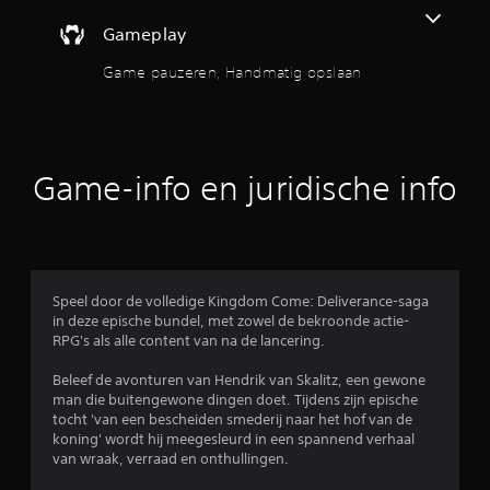
e
Gameplay
m
e
Game pauzeren, Handmatig opslaan
n
t
e
n
v
o
Game-info en juridische info
o
r
b
e
w
e
Speel door de volledige Kingdom Come: Deliverance-saga
g
in deze epische bundel, met zowel de bekroonde actie-
i
RPG's als alle content van na de lancering.
n
g
Beleef de avonturen van Hendrik van Skalitz, een gewone
h
man die buitengewone dingen doet. Tijdens zijn epische
o
tocht 'van een bescheiden smederij naar het hof van de
e
koning' wordt hij meegesleurd in een spannend verhaal
f
van wraak, verraad en onthullingen.
t
t