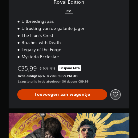
a
p
Royal Edition
g
n
s
a
PS5
d
l
m
a
a
e
Uitbreidingspas
a
a
w
Uitrusting van de galante jager
r
n
o
The Lion’s Crest
d
r
J
Brushes with Death
d
)
e
t
Legacy of the Forge
k
D
g
u
e
Mysteria Ecclesiae
e
n
g
b
t
€35,99
a
€89,99
Bespaar 60%
r
Korting ten opzichte van de oorspronkelijke prij
h
m
u
Actie eindigt op 12-8-2026 10:59 PM UTC
a
e
i
Laagste prijs in de afgelopen 30 dagen: €89,99
n
l
k
d
a
t
m
Toevoegen aan wagentje
a
.
a
t
t
a
i
l
A
S
g
l
a
a
o
e
n
g
p
e
p
a
s
n
a
B